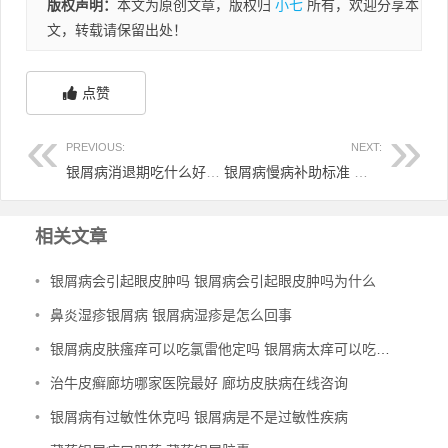
版权声明：
本文为原创文章，版权归
小七
所有，欢迎分享本
文，转载请保留出处！
点赞
PREVIOUS:
NEXT:
银屑病消退期吃什么好 银屑病消褪期要多久
银屑病慢病补助标准 银屑病慢病补助标准是多少
相关文章
•
银屑病会引起眼皮肿吗 银屑病会引起眼皮肿吗为什么
•
鼻炎湿疹银屑病 银屑病湿疹是怎么回事
•
银屑病皮肤瘙痒可以吃氯雷他定吗 银屑病太痒可以吃氯雷他定吗
•
治牛皮癣廊坊哪家医院最好 廊坊皮肤病在线咨询
•
银屑病有过敏性休克吗 银屑病是不是过敏性疾病