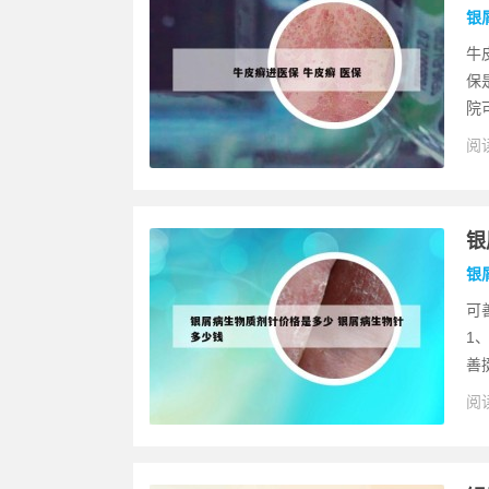
银
牛
保
院
阅读
银
银
可
1
善挺
阅读