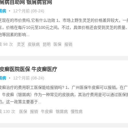
屑病自助网 银屑病官网
屑病
•
12个月前 (08-24)
芝现在的市价贵吗,它有什么功效 1、市场上野生灵芝的价格差异较大，一
言，价格在每斤10元至100元之间。不过，具体价格还会受到灵芝的质量
地等因素的影响...
 98 次
灵芝
皮肤病
昆明
医保
报销
皮癣医院医保 牛皮癣医疗
屑病
•
12个月前 (08-24)
皮癣治疗的费用职工医保能给报销吗? 1、广州医保牛皮癣可以报销。在广
，牛皮癣（银屑病）作为一种常见的皮肤病，其治疗费用是可以通过医保
的。这一政策主要基于...
 130 次
医保
报销
牛皮癣
银屑病
慢性病