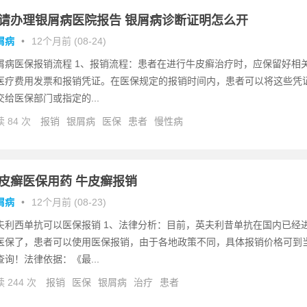
请办理银屑病医院报告 银屑病诊断证明怎么开
屑病
•
12个月前 (08-24)
屑病医保报销流程 1、报销流程：患者在进行牛皮癣治疗时，应保留好相
医疗费用发票和报销凭证。在医保规定的报销时间内，患者可以将这些凭
交给医保部门或指定的...
 84 次
报销
银屑病
医保
患者
慢性病
皮癣医保用药 牛皮癣报销
屑病
•
12个月前 (08-23)
夫利西单抗可以医保报销 1、法律分析：目前，英夫利昔单抗在国内已经
医保了，患者可以使用医保报销，由于各地政策不同，具体报销价格可到
查询！法律依据：《最...
 244 次
报销
医保
银屑病
治疗
患者