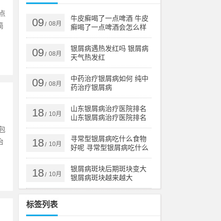
点
牛皮癣喝了一点啤酒 牛皮
09
08月
/
简
癣喝了一点啤酒会怎么样
银屑病遇热发红吗 银屑病
09
08月
/
天气热发红
中药治疗银屑病如何 纯中
09
08月
/
药治疗银屑病
山东银屑病治疗医院排名
18
10月
/
山东银屑病治疗医院排名
榜
包
寻常型银屑病吃什么食物
18
治
10月
/
好呢 寻常型银屑病吃什么
药效果好
银屑病斑块后期斑块变大
18
10月
/
银屑病斑块越来越大
标签列表