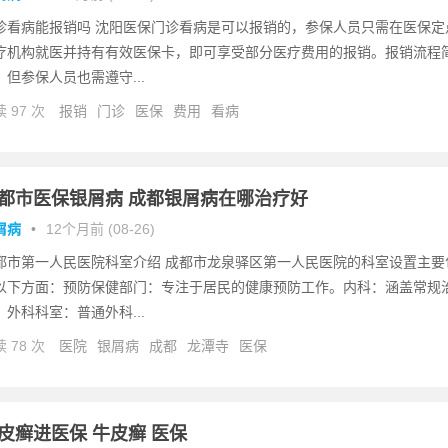
诊看病能报销吗 沈阳医保门诊看病是可以报销的，参保人员只需在医保定
疗机构就医并持有有效医保卡，即可享受部分医疗费用的报销。报销流程
，但参保人员也需遵守...
 97 次
报销
门诊
医保
费用
看病
都市医保银屑病 成都银屑病在哪治疗好
屑病
•
12个月前 (08-26)
都市第一人民医院科室介绍 成都市龙泉驿区第一人民医院的科室设置主要
以下方面：预防保健部门：专注于居民的健康预防工作。内科：涵盖常规
。外科科室：普通外科...
 78 次
医院
银屑病
成都
龙潭寺
医保
皮癣进医保 牛皮癣 医保