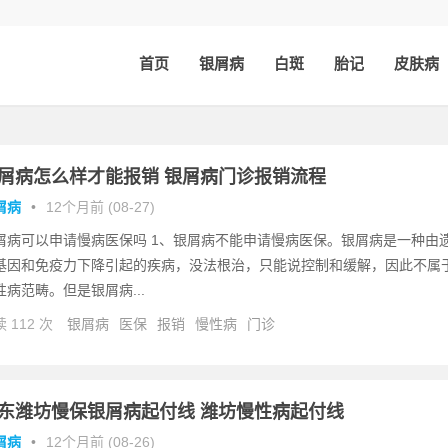
首页
银屑病
白斑
胎记
皮肤病
屑病怎么样才能报销 银屑病门诊报销流程
屑病
•
12个月前 (08-27)
屑病可以申请慢病医保吗 1、银屑病不能申请慢病医保。银屑病是一种由
基因和免疫力下降引起的疾病，没法根治，只能说控制和缓解，因此不属
性病范畴。但是银屑病...
 112 次
银屑病
医保
报销
慢性病
门诊
东潍坊慢保银屑病起付线 潍坊慢性病起付线
屑病
•
12个月前 (08-26)