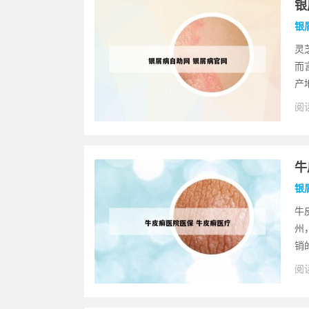
银
银
灵
而
产
阅读
牛
银
牛
州
销
阅读