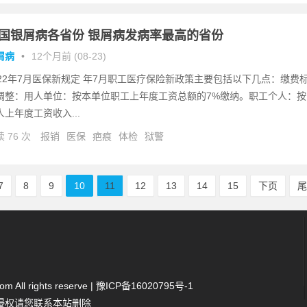
国银屑病各省份 银屑病发病率最高的省份
屑病
•
12个月前 (08-23)
022年7月医保新规定 年7月职工医疗保险新政策主要包括以下几点：缴费
调整：用人单位：按本单位职工上年度工资总额的7%缴纳。职工个人：按
人上年度工资收入...
 76 次
报销
医保
疤痕
体检
狱警
7
8
9
10
11
12
13
14
15
下页
 All rights reserve |
豫ICP备16020795号-1
侵权请您联系本站删除