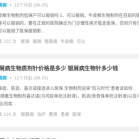
屑病
•
12个月前 (08-25)
皮癣生物制剂低保户可以报销吗 1、可以报销。牛皮癣生物制剂在目前的
是可以报销的，要在正规的医院确诊为门诊慢性病才能走医保，否则只有
可以报销了医保报销影...
 222 次
医保
报销
银屑病
牛皮癣
可以
屑病生物质剂针价格是多少 银屑病生物针多少钱
屑病
•
12个月前 (08-24)
善挺、拓咨、喜达诺接连进入医保,生物制剂迎来“百元时代”患者该如何...
、随着生物制剂喜达诺(乌司奴单抗注射液)、拓咨(依奇珠单抗注射液)以及
(司库...
 124 次
银屑病
治疗
费用
患者
医保