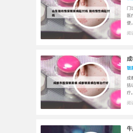
门
医
便
阅读
成
银
成
括
疗
阅读
牛