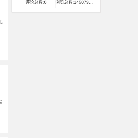
评论总数:0
浏览总数:14507968
般
、
报