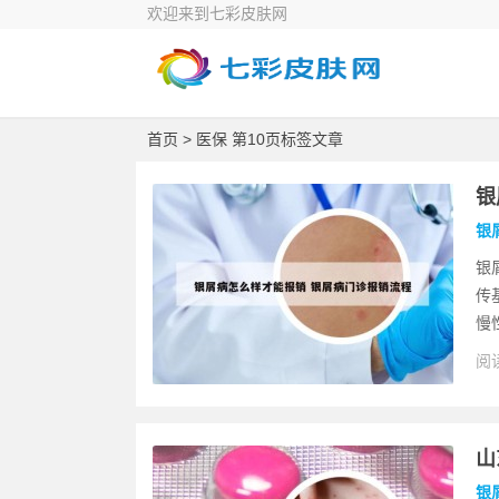
欢迎来到七彩皮肤网
首页
> 医保 第10页标签文章
银
银
银
传
慢
阅读
山
银