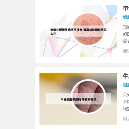
申
银
银
的
提
阅读
牛
银
英
入
地
阅读