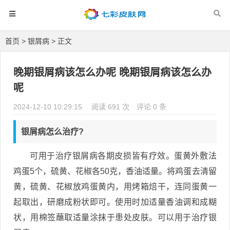
首页
>
银屑病
> 正文
晚期银屑病该怎么办呢 晚期银屑病该怎么办
呢
2024-12-10 10:29:15
阅读 691 次
评论 0 条
银屑病怎么治疗?
可用于治疗银屑病各期皮损皆有疗效。蛋黄外敷法
鸡蛋5个，硫黄、花椒各50克，香油适量。将鸡蛋去清留
黄，硫黄、花椒放鸡蛋黄内，用烤箱焙干，连同蛋黄一
起取出，研磨成粉状即可。使用时加适量香油调和成糊
状，用棉签蘸取适量涂抹于患处皮肤。可以用于治疗银