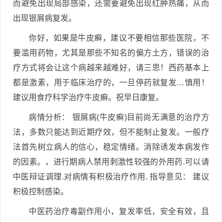
而避免出现局部感染，还需要避免出现红肿热痛，从而
出现银屑病复发。
你好，如果是牛皮癣，建议不要相信那些医院，不
要滥用药物，尤其是那些不知名的偏方土方，错误的治
疗方式将会让这个病越来越难好，请三思！西药基本上
都是激素，用于临床治疗的，一旦停药就复发…慎用！
建议用食疗科学治疗牛皮癣。祝早日康复。
病情分析： 银屑病(牛皮癣)目前尚无满意的治疗方
法，多数只能达到近期疗效，但不能制止复发。一般疗
法首先树立病人的信心，稳定情绪。消除诱发本病发作
的因素。，进行期病人禁用刺激性较强的外用药.可以请
中医辩证调理.对病情有积极治疗作用. 指导意见： 建议
积极控制感染。
中医药治疗毒副作用小，复发率低，安全有效，且