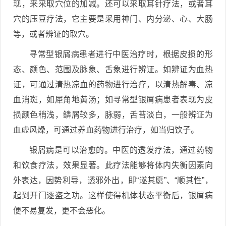
现，来采取穴位的加减。还可以采取耳针疗法，或者耳
穴的压豆疗法，它主要是采用神门、内分泌、心、大肠
等，或者辨证的取穴。
寻常型银屑病患者进行中医治疗时，根据皮损的形
态、颜色、范围及脉象、舌象进行辨证。如辨证为血热
证，可通过清热凉血的药物进行治疗，以清热解毒、凉
血消斑，如犀角地黄汤；如寻常型银屑病患者表现为皮
损颜色稍浅，鳞屑较多，脉弱，舌苔淡白，一般辨证为
血虚风燥，可通过养血药物进行治疗，如当归饮子。
银屑病是可以治愈的。中医的透发疗法，通过药物
和饮食疗法，效果显著。此疗法能够将体内失衡因素向
外表达，因势利导，透邪外出，即“遂其愿”、“顺其性”，
起到开门逐盗之功。这样使得机体状态平衡后，银屑病
便不易复发，更不会恶化。