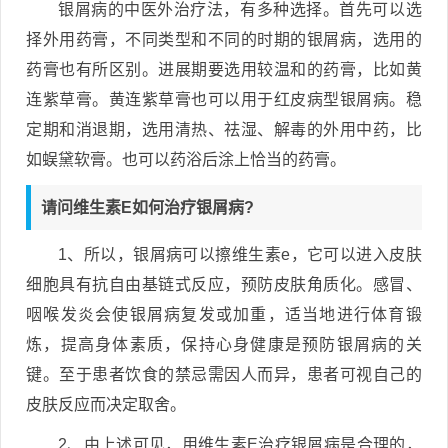
银屑病的中医外治疗法，有多种选择。首先可以选
择外用药膏，不同类型和不同的时期的银屑病，选用的
药膏也有所区别。进展期要选用较温和的药膏，比如黄
连紫草膏。黄连紫草膏也可以用于红皮病型银屑病。稳
定期和消退期，选用清热、祛湿、解毒的外用中药，比
如蜈黛软膏。也可以药浴后涂上恰当的药膏。
请问维生素E如何治疗银屑病?
1、所以，银屑病可以擦维生素e，它可以进入皮肤
细胞具有抗自由基链式反应，预防皮肤角质化。感冒、
咽喉发炎会使银屑病复发或加重，适当地进行体育锻
炼，提高身体素质，保持心身健康是预防银屑病的关
键。至于患者饮食的禁忌需因人而异，患者可视自己的
皮肤反应而决定取舍。
2、由上述可见，用维生素E治疗银屑病是合理的，