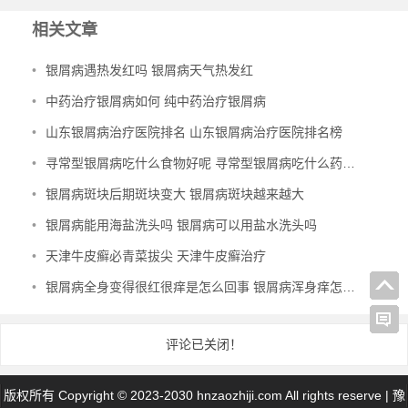
相关文章
•
银屑病遇热发红吗 银屑病天气热发红
•
中药治疗银屑病如何 纯中药治疗银屑病
•
山东银屑病治疗医院排名 山东银屑病治疗医院排名榜
•
寻常型银屑病吃什么食物好呢 寻常型银屑病吃什么药效果好
•
银屑病斑块后期斑块变大 银屑病斑块越来越大
•
银屑病能用海盐洗头吗 银屑病可以用盐水洗头吗
•
天津牛皮癣必青菜拔尖 天津牛皮癣治疗
•
银屑病全身变得很红很痒是怎么回事 银屑病浑身痒怎么办
评论已关闭！
版权所有 Copyright © 2023-2030 hnzaozhiji.com All rights reserve |
豫