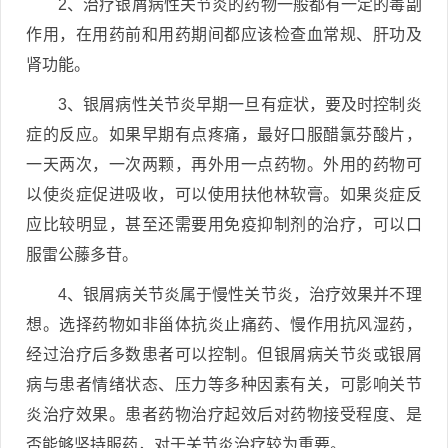
2、治疗银屑病性关节炎的药物一般都有一定的毒副
作用，在用药前和用药期间都应该检查血常规、肝功及
肾功能。
3、银屑病性关节炎早期一旦有症状，要及时控制炎
症的反应。如果早期有点疼痛，最好口服醋氯芬酸片，
一天两次，一次两颗，再外用一点药物。外用的药物可
以使炎症促进吸收，可以使用扶他林软膏。如果炎症反
应比较明显，甚至还需要用免疫抑制剂的治疗，可以口
服雷公藤多苷。
4、银屑病关节炎属于慢性关节炎，治疗效果并不理
想。选择药物如非甾体抗炎止痛药、慢作用抗风湿药，
经过治疗后多数患者可以控制。但银屑病关节炎或银屑
病与患者情绪状态、压力等多种因素有关，可影响关节
炎治疗效果。患者药物治疗起效后对药物接受程度、是
否能够坚持服药，对于关节炎治疗较为重要。