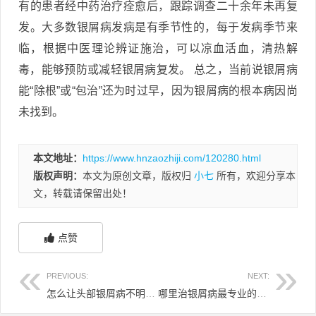
有的患者经中药治疗痊愈后，跟踪调查二十余年未再复
发。大多数银屑病发病是有季节性的，每于发病季节来
临，根据中医理论辨证施治，可以凉血活血，清热解
毒，能够预防或减轻银屑病复发。 总之，当前说银屑病
能“除根”或“包治”还为时过早，因为银屑病的根本病因尚
未找到。
本文地址：
https://www.hnzaozhiji.com/120280.html
版权声明：
本文为原创文章，版权归
小七
所有，欢迎分享本
文，转载请保留出处！
点赞
PREVIOUS:
NEXT:
怎么让头部银屑病不明显 银屑病如何快速去掉头部皮损
哪里治银屑病最专业的医院 哪里治银屑病最专业的医院好