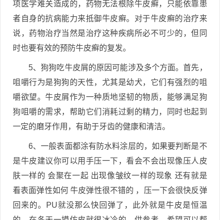
项医学难关造成的，药物无法根除牛皮癣，只能依靠患
者自身的抗病能力来抵御牛皮癣。对于牛皮癣的治疗来
说，药物治疗当然是治疗这种疾病所必不可少的，但同
时也要有效的预防牛皮癣的复发。
5、狗狗吃牛皮屑的原因可能涉及多个方面。首先，
咀嚼行为是狗狗的天性，尤其是幼犬，它们有强烈的咀
嚼欲望。牛皮屑作为一种质地坚韧的物质，能够满足狗
狗咀嚼的需求，帮助它们消耗过剩的精力，同时也起到
一定的磨牙作用，有助于牙齿的健康和清洁。
6、一般表面都涂有防水料涂层的，如果要判断是不
是牛皮建议你可以用手压一下，看会不会出现像压人皮
肤一样的 会聚在一起 出现像皱纹一样的现象 还有就是
看表面弹性如何 牛皮弹性很不错的 ，压一下会很快反弹
回来的。PU就没那么快回弹了，此外就是牛皮是恒温
的，在冬天一摸仿皮就很冰冷的。供参考，希望可以帮