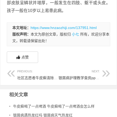
部皮肤呈鳞状并增厚，一般发生在四肢、躯干或头皮。
孩子一般在10岁以上易患此病。
本文地址：
https://www.hnzaozhiji.com/137951.html
版权声明：
本文为原创文章，版权归
小七
所有，欢迎分享本
文，转载请保留出处！
点赞
PREVIOUS:
NEXT:
社区志愿者牛皮癣清除 银屑病志愿者
银屑病护理教学查房ppt 银屑病护理查房课后讨论问题
相关文章
•
牛皮癣喝了一点啤酒 牛皮癣喝了一点啤酒会怎么样
•
银屑病遇热发红吗 银屑病天气热发红