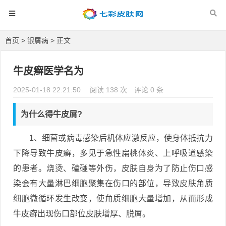
首页
>
银屑病
> 正文
牛皮癣医学名为
2025-01-18 22:21:50
阅读 138 次
评论 0 条
为什么得牛皮屑?
1、细菌或病毒感染后机体应激反应，使身体抵抗力
下降导致牛皮癣，多见于急性扁桃体炎、上呼吸道感染
的患者。烧烫、磕碰等外伤，皮肤自身为了防止伤口感
染会有大量淋巴细胞聚集在伤口的部位，导致皮肤角质
细胞微循环发生改变，使角质细胞大量增加，从而形成
牛皮癣出现伤口部位皮肤增厚、脱屑。