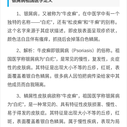
银屑病祖国医学定义
1、银屑病，又被称为“牛皮癣”，在中医学中有一个
独特的名称——“白疕”，还有“松皮癣”和“干癣”的别称。
这个名字来源于其症状描述，即皮肤表面呈现疹疥状，
颜色洁白且伴有瘙痒，抓挠后会掉落白色鳞屑。
2、解析：牛皮癣即银屑病（Psoriasis）的俗称。祖
国医学称银屑病为“白疕”，是常见的慢性，复发性，炎症
性的皮肤病。其特征是出现大小不等的丘疹，红斑，表
面覆盖着银白色鳞屑。很多病人因怕把病传染给家中其
他成员而自我隔离。
3、鳞屑性皮肤病欲称“牛皮癣”，祖国医学称银屑病
为“白疕”，是一种常见的、具有特征性皮肤损害、慢性、
易于得发的皮肤症。其特征是出现大小不等的丘疹，红
斑，表面覆盖着银白色鳞屑。属于慢性疾病，表现为局