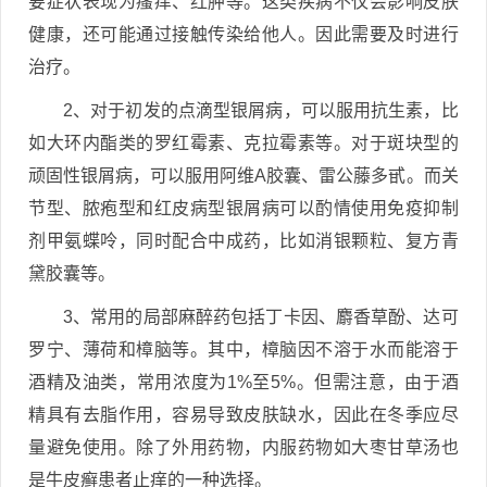
要症状表现为瘙痒、红肿等。这类疾病不仅会影响皮肤
健康，还可能通过接触传染给他人。因此需要及时进行
治疗。
2、对于初发的点滴型银屑病，可以服用抗生素，比
如大环内酯类的罗红霉素、克拉霉素等。对于斑块型的
顽固性银屑病，可以服用阿维A胶囊、雷公藤多甙。而关
节型、脓疱型和红皮病型银屑病可以酌情使用免疫抑制
剂甲氨蝶呤，同时配合中成药，比如消银颗粒、复方青
黛胶囊等。
3、常用的局部麻醉药包括丁卡因、麝香草酚、达可
罗宁、薄荷和樟脑等。其中，樟脑因不溶于水而能溶于
酒精及油类，常用浓度为1%至5%。但需注意，由于酒
精具有去脂作用，容易导致皮肤缺水，因此在冬季应尽
量避免使用。除了外用药物，内服药物如大枣甘草汤也
是牛皮癣患者止痒的一种选择。