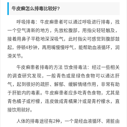
牛皮癣怎么排毒比较好?
呼吸排毒：牛皮癣患者可以通过呼吸进行排毒，找
一个空气清新的地方，先放松腹部，用指尖轻轻触及，
接着用鼻子平稳地深深吸气，此时指尖可感觉到腹部鼓
起，停顿4秒钟，再用嘴慢慢呼气，能帮助血液循环，润
滑关节。
牛皮癣患者排毒的方法 饮食排毒法：经过一些相关
的调查研究发现，一般青色或是绿色食物可以通达肝
气，起到很好的疏肝、解郁、缓解情绪作用，非常有助
于肝脏内的毒素。牛皮癣患者应多吃青色食物，尤其是
青色橘子或柠檬，连皮做成青橘果汁或是青柠檬水，直
接饮用就好。
人体的排毒途径有2种，一个是经血液循环、肾脏由