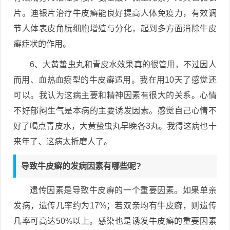
片。迪银片治疗牛皮癣能良好提高人体免疫力，有效调
节人体表皮角朊细胞增殖与分化，起到多方面消除牛皮
癣症状的作用。
6、大黄蛰虫丸和青皮水效果真的很管用，不过因人
而用、血热血瘀型的牛皮癣适用。我在用10天了感觉还
可以。我认为这病主要和精神因素有很大的关系。心情
不好郁闷生气是本病的主要诱发因素。感觉自己心情不
好了喝点青皮水，大黄蛰虫丸早晚各3丸。我得这病也十
来年了、这病太折磨人了。
导致牛皮癣的发病因素有哪些呢?
遗传因素是导致牛皮癣的一个重要因素。如果单亲
发病，遗传几率约为17%；若双亲均有牛皮癣，则遗传
几率可高达50%以上。感染也是诱发牛皮癣的重要因素