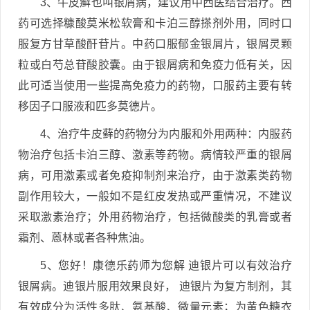
3、牛皮癣也叫银屑病，建议用中西医结合治疗。西
药可选择糠酸莫米松软膏和卡泊三醇搽剂外用，同时口
服复方甘草酸酐苷片。中药口服郁金银屑片，银屑灵颗
粒或白芍总苷酸胶囊。由于银屑病和免疫力低有关，因
此可适当使用一些提高免疫力的药物，口服药主要有转
移因子口服液和匹多莫德片。
4、治疗牛皮藓的药物分为内服和外用两种：内服药
物治疗包括卡泊三醇、激素等药物。病情较严重的银屑
病，可用激素或者免疫抑制剂来治疗，由于激素类药物
副作用较大，一般如不是红皮发热或严重情况，不建议
采取激素治疗；外用药物治疗，包括微酸类的乳膏或者
霜剂、蒽林或者各种焦油。
5、您好！康德乐药师为您解 迪银片可以有效治疗
银屑病。迪银片服用效果良好， 迪银片为复方制剂，其
有效成分为活性多肽、氨基酸、微量元素；为黄色糖衣