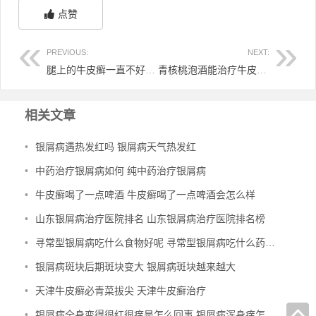
点赞
PREVIOUS:
NEXT:
腿上的牛皮癣一直不好 腿上的牛皮肤癣好了咋回事
青核桃泡酒能治疗牛皮癣吗 青核桃皮泡酒适用人群
相关文章
•
银屑病遇热发红吗 银屑病天气热发红
•
中药治疗银屑病如何 纯中药治疗银屑病
•
牛皮癣喝了一点啤酒 牛皮癣喝了一点啤酒会怎么样
•
山东银屑病治疗医院排名 山东银屑病治疗医院排名榜
•
寻常型银屑病吃什么食物好呢 寻常型银屑病吃什么药效果好
•
银屑病斑块后期斑块变大 银屑病斑块越来越大
•
天津牛皮癣必青菜拔尖 天津牛皮癣治疗
•
银屑病全身变得很红很痒是怎么回事 银屑病浑身痒怎么办