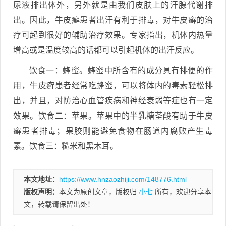
尿液排出体外，另外就是由我们皮肤上的汗腺代谢排
出。因此，牛皮癣患者出汗有利于排毒，对牛皮癣的治
疗可起到很好的辅助治疗效果。专家指出，机体内热量
增高或是温度较高的话都可以引起机体的出汗反应。
饮食一：蜂蜜。蜂蜜中所含有的成分具有排便的作
用，牛皮癣患者经常吃蜂蜜，可以将体内的毒素轻松排
出，并且，对防治心血管疾病和神经衰弱等症也有一定
效果。饮食二：苹果。苹果中的半乳糖荃酸有助于牛皮
癣患者排毒；果胶则能避免食物在肠道内腐败产生毒
素。饮食三：糙米和黑木耳。
本文地址：
https://www.hnzaozhiji.com/148776.html
版权声明：
本文为原创文章，版权归
小七
所有，欢迎分享本
文，转载请保留出处！