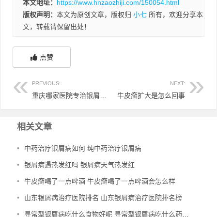
本文地址：
https://www.hnzaozhiji.com/150054.html
版权声明：
本文为原创文章，版权归
小七
所有，欢迎分享本
文，转载请保留出处！
点赞
PREVIOUS:
NEXT:
重庆哪家医院专治银屑病医院 重庆治疗银屑病有名的医院
牛皮癣扩大是怎么回事
相关文章
•
中药治疗银屑病如何 纯中药治疗银屑病
•
银屑病遇热发红吗 银屑病天气热发红
•
牛皮癣喝了一点啤酒 牛皮癣喝了一点啤酒会怎么样
•
山东银屑病治疗医院排名 山东银屑病治疗医院排名榜
•
寻常型银屑病吃什么食物好呢 寻常型银屑病吃什么药效果好