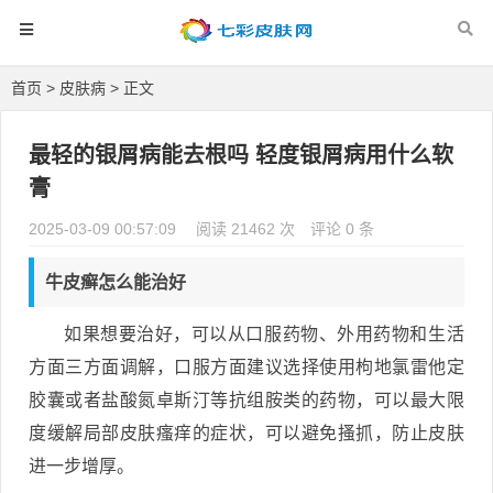
首页
>
皮肤病
> 正文
最轻的银屑病能去根吗 轻度银屑病用什么软
膏
2025-03-09 00:57:09
阅读 21462 次
评论 0 条
牛皮癣怎么能治好
如果想要治好，可以从口服药物、外用药物和生活
方面三方面调解，口服方面建议选择使用枸地氯雷他定
胶囊或者盐酸氮卓斯汀等抗组胺类的药物，可以最大限
度缓解局部皮肤瘙痒的症状，可以避免搔抓，防止皮肤
进一步增厚。