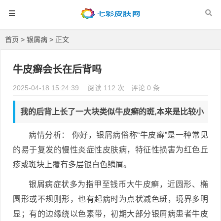
首页
>
银屑病
> 正文
牛皮癣会长在后背吗
2025-04-18 15:24:39
阅读 112 次
评论 0 条
我的后背上长了一大块类似牛皮癣的斑,本来是比较小
病情分析： 你好，银屑病俗称“牛皮癣”是一种常见
的易于复发的慢性炎症性皮肤病，特征性损害为红色丘
疹或斑块上覆有多层银白色鳞屑。
银屑病症状多为指甲至钱币大牛皮癣，近圆形、椭
圆形或不规则形，也有起病时为点状减色斑，境界多明
显；有的边缘绕以色素带，初期大部分银屑病患者牛皮