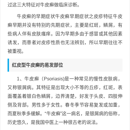
过这三大特征对牛皮癣做临床诊断。
牛皮癣的早期症状牛皮癣早期症状之皮疹特征牛皮
癣早期并没有特别的先期症状，主要是红斑，鳞屑，有
些病人伴有皮肤瘙痒。因为早期多由于感冒或其他因素
诱发，而患者对皮疹性质也无法辨别，所以早期往往不
被重视。
红皮型牛皮癣的易发部位
1、牛皮癣（Psoriasis)是一种常见的慢性皮肤病，
又称银屑病。其特征是出现大小不等的丘疹，红斑，表
面覆盖着银白色鳞屑，边界清楚，好发于头皮、四肢伸
侧及背部。男性多于女性。春冬季节容易复发或加重，
而夏秋季多缓解。“牛皮癣”这一病名，是银屑病的俗称，
历史悠久，是我国中医上一种很古老的说法。