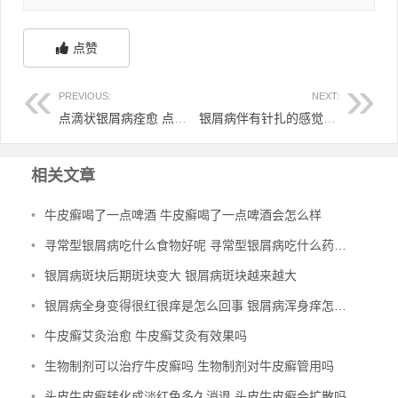
点赞
PREVIOUS:
NEXT:
点滴状银屑病痊愈 点滴状银屑病痊愈后能喝酒吗
银屑病伴有针扎的感觉 银屑病刺痒怎么办
相关文章
•
牛皮癣喝了一点啤酒 牛皮癣喝了一点啤酒会怎么样
•
寻常型银屑病吃什么食物好呢 寻常型银屑病吃什么药效果好
•
银屑病斑块后期斑块变大 银屑病斑块越来越大
•
银屑病全身变得很红很痒是怎么回事 银屑病浑身痒怎么办
•
牛皮癣艾灸治愈 牛皮癣艾灸有效果吗
•
生物制剂可以治疗牛皮癣吗 生物制剂对牛皮癣管用吗
•
头皮牛皮癣转化成淡红色多久消退 头皮牛皮癣会扩散吗