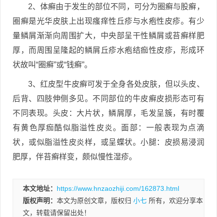
2、体癣由于发生的部位不同，可分为圈癣与股癣，
圈癣是光华皮肤上出现瘙痒性丘疹与水疱性皮疹。有少
量鳞屑渐渐向周围扩大，中央部呈干性鳞屑或苔癣样肥
厚，而周围呈隆起的鳞屑丘疹水疱结痂性皮疹，形成环
状故叫“圈癣”或“钱癣”。
3、红皮型牛皮癣可发于全身各处皮肤，但以头皮、
后背、四肢伸侧多见。不同部位的牛皮癣皮损形态可有
不同表现。头皮：大片状，鳞屑厚，毛发呈簇，有时覆
有黄色厚痂酷似脂溢性皮炎。面部：一般表现为点滴
状，或似脂溢性皮炎样，或呈蝶状。小腿：皮损易浸润
肥厚，伴苔癣样变，颇似慢性湿疹。
本文地址：
https://www.hnzaozhiji.com/162873.html
版权声明：
本文为原创文章，版权归
小七
所有，欢迎分享本
文，转载请保留出处！