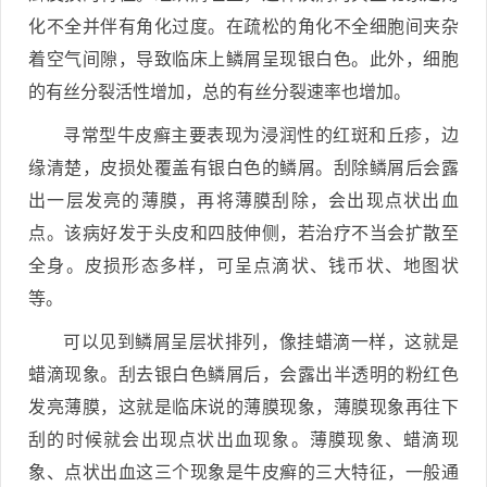
化不全并伴有角化过度。在疏松的角化不全细胞间夹杂
着空气间隙，导致临床上鳞屑呈现银白色。此外，细胞
的有丝分裂活性增加，总的有丝分裂速率也增加。
寻常型牛皮癣主要表现为浸润性的红斑和丘疹，边
缘清楚，皮损处覆盖有银白色的鳞屑。刮除鳞屑后会露
出一层发亮的薄膜，再将薄膜刮除，会出现点状出血
点。该病好发于头皮和四肢伸侧，若治疗不当会扩散至
全身。皮损形态多样，可呈点滴状、钱币状、地图状
等。
可以见到鳞屑呈层状排列，像挂蜡滴一样，这就是
蜡滴现象。刮去银白色鳞屑后，会露出半透明的粉红色
发亮薄膜，这就是临床说的薄膜现象，薄膜现象再往下
刮的时候就会出现点状出血现象。薄膜现象、蜡滴现
象、点状出血这三个现象是牛皮癣的三大特征，一般通