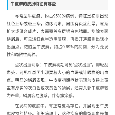
牛皮癣的皮损特征有哪些
寻常型牛皮癣，约占95%的病例，特征是初期出现
红色丘疹或斑丘疹，边缘清晰，周围有炎症红晕，逐渐
扩大或融合成片，表面覆盖多层银白色鳞屑。刮除表面
鳞屑后，可见淡红色半透明薄膜，再揭开薄膜则出现小
出血点。脓胞型牛皮癣，约占0.69%的病例，分为泛发
性和局限性两种。
点状出血现象：牛皮癣初期可见“点状出血”，即轻刮
患处，可见红斑面出现粟粒大小的血珠或针眼样的出血
点。明显的鳞屑表现：牛皮癣初期症状表现为皮损上覆
盖有厚实的灰白色或灰黄色的鳞屑，通常头部牛皮癣较
为严重，鳞屑容易脱落，伴有瘙痒感。
在发病的皮肤中，有正常皮岛存在，并展现出牛皮
癣皮损的特征。组织病理上，这种疾病的典型现象是角