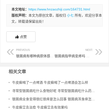
本文地址：
https://www.hnzaozhiji.com/164731.html
版权声明：
本文为原创文章，版权归
小七
所有，欢迎分享本
文，转载请保留出处！
点赞
PREVIOUS:
NEXT:
银屑病有哪种病原体感染引起 银屑病引起的病变有哪些
银屑病指甲病变疼吗 银屑病引起指甲病变怎么治疗
相关文章
•
牛皮癣喝了一点啤酒 牛皮癣喝了一点啤酒会怎么样
•
寻常型银屑病吃什么食物好呢 寻常型银屑病吃什么药效果好
•
银屑病全身变得很红很痒是怎么回事 银屑病浑身痒怎么办
•
牛皮癣艾灸治愈 牛皮癣艾灸有效果吗