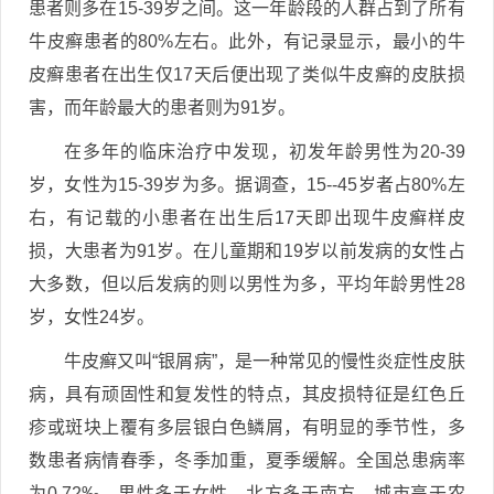
患者则多在15-39岁之间。这一年龄段的人群占到了所有
牛皮癣患者的80%左右。此外，有记录显示，最小的牛
皮癣患者在出生仅17天后便出现了类似牛皮癣的皮肤损
害，而年龄最大的患者则为91岁。
在多年的临床治疗中发现，初发年龄男性为20-39
岁，女性为15-39岁为多。据调查，15--45岁者占80%左
右，有记载的小患者在出生后17天即出现牛皮癣样皮
损，大患者为91岁。在儿童期和19岁以前发病的女性占
大多数，但以后发病的则以男性为多，平均年龄男性28
岁，女性24岁。
牛皮癣又叫“银屑病”，是一种常见的慢性炎症性皮肤
病，具有顽固性和复发性的特点，其皮损特征是红色丘
疹或斑块上覆有多层银白色鳞屑，有明显的季节性，多
数患者病情春季，冬季加重，夏季缓解。全国总患病率
为0.72‰，男性多于女性，北方多于南方，城市高于农