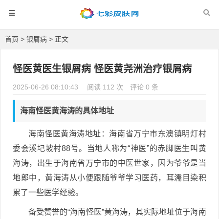
首页
>
银屑病
> 正文
怪医黄医生银屑病 怪医黄尧洲治疗银屑病
2025-06-26 08:10:43
阅读 112 次
评论 0 条
海南怪医黄海涛的具体地址
海南怪医黄海涛地址：海南省万宁市东澳镇明灯村
委会溪圮坡村88号。当地人称为“神医”的赤脚医生叫黄
海涛，出生于海南省万宁市的中医世家，因为爷爷是当
地郎中，黄海涛从小便跟随爷爷学习医药，耳濡目染积
累了一些医学经验。
备受赞誉的“海南怪医”黄海涛，其实际地址位于海南