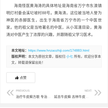
海南怪医黄海涛的具体地址是海南省万宁市东澳镇
明灯村委会溪圮坡村88号。黄海涛，这位被当地人誉为
神医的赤脚医生，出生于海南省万宁市的一个中医世
家。他的祖父是当地著名的中医，从小耳濡目染，黄海
涛对中医产生了浓厚的兴趣，并跟随祖父学习医术。
本文地址：
https://www.hnzaozhiji.com/174883.html
版权声明：
本文为原创文章，版权归
小七
所有，欢迎分享本
文，转载请保留出处！
点赞
PREVIOUS:
NEXT:
治疗牛皮癣方歌 专治牛皮癣偏方
延吉牛皮癣 吉林牛皮癣医院