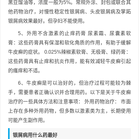
黑豆馏油等，浓度一般为5%。常规外涂、封包或联合其
他药物治疗，对慢性稳定性银屑病、头皮银屑病及掌跖
银屑病效果最好。但孕妇不能使用。
5、外用不含激素的止痒药膏 尿素霜、尿囊素软
膏：这些药膏具有保湿和软化角质的作用，有助于缓解
牛皮癣的症状。 0.025%辣椒素软膏、无极膏、绿药膏：
这些药膏具有止痒和抗炎作用，能有效减轻牛皮癣引起
的瘙痒和不适。
6、牛皮癣是可以治好的，但治疗过程可能较为棘
手，需要患者正确认识并合理用药。以下是关于牛皮癣
治疗的一些具体方法和注意事项： 外用药物治疗： 市面
上存在多种外用药物，但多数以激素类为主，长期使用
可能产生副作用。
银屑病用什么药最好