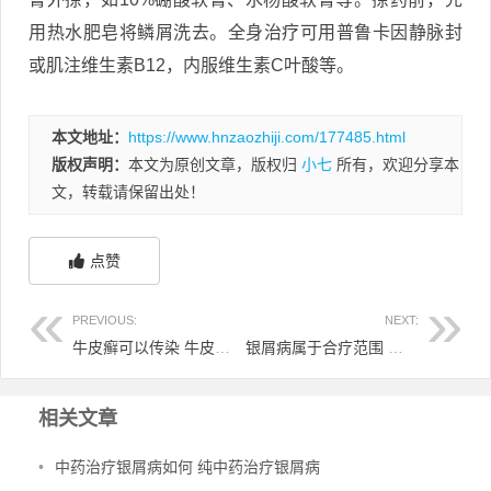
用热水肥皂将鳞屑洗去。全身治疗可用普鲁卡因静脉封
或肌注维生素B12，内服维生素C叶酸等。
本文地址：
https://www.hnzaozhiji.com/177485.html
版权声明：
本文为原创文章，版权归
小七
所有，欢迎分享本
文，转载请保留出处！
点赞
PREVIOUS:
NEXT:
牛皮癣可以传染 牛皮皮癣会传染人吗
银屑病属于合疗范围 银屑病是否纳入医保
相关文章
•
中药治疗银屑病如何 纯中药治疗银屑病