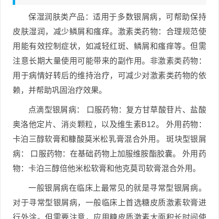
保湿润肤类产品：适用于多数银屑病，可帮助保持
皮肤湿润，减少鳞屑和瘙痒。激素类药物：合理规范使
用能有效控制症状，如减轻红斑、鳞屑和瘙痒等。但需
注意长期大量使用可能带来的副作用。非激素类药物：
用于病情好转后的维持治疗，可减少对激素类药物的依
赖，并帮助巩固治疗效果。
点滴型银屑病： 口服药物：复方甘草酸苷片、盐酸
奥洛他定片、消炎颗粒，以及维生素B12。 外用药物：
卡泊三醇软膏和糠酸莫米松乳膏混合外用。 斑块型银屑
病： 口服药物：在基础药物上加服维胺酯胶囊。 外用药
物：卡泊三醇倍他米松软膏和他克莫司软膏混合外用。
一般银屑病在临床上最常见的就是寻常型银屑病。
对于寻常型银屑病，一般临床上首选糖皮质激素软膏进
行外涂。但需要注意，应用糖皮质激素大面积长时间使