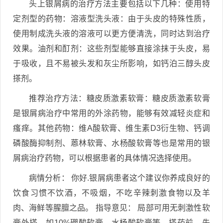
头上银屑病的治疗方法主要包括以下几种：使用特
定剂型的药物：溶液型洗头液：由于头皮的特殊性质，
使用制成洗头液的溶液可以更方便清洗，同时达到治疗
效果。油剂和酊剂：这些剂型能够直接涂抹于头皮，易
于吸收，且不易被头发和灰尘所影响，如钙泊三醇头皮
搽剂。
推荐治疗方法：糖皮质激素软膏：糖皮质激素软膏
是银屑病治疗中常用的外涂药物，能够有效减轻炎症和
瘙痒。其他药物：维A酸软膏、维生素D3衍生物、钙调
磷酸酶抑制剂、蒽林软膏、水杨酸软膏等也是常用的银
屑病治疗药物，可以根据患者的具体情况选择使用。
病情分析： 你好.银屑病患者这个建议你养成良好的
饮食习惯不饮酒，不吸烟，不吃辛辣刺激食物以及羊
肉、海鲜等腥膻之品。 指导意见： 局部可用无刺激性软
膏外搽，如10%硼酸软膏、水杨酸软膏等。搽药前，先