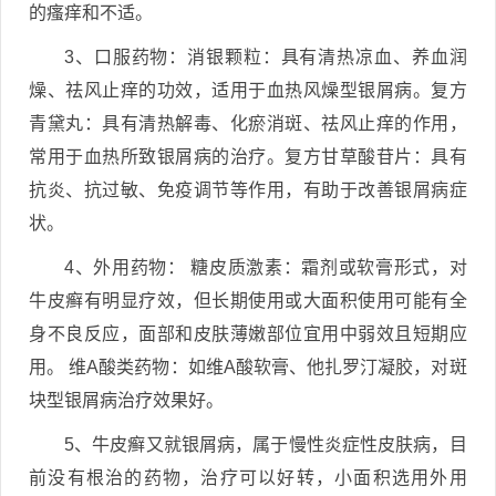
的瘙痒和不适。
3、口服药物：消银颗粒：具有清热凉血、养血润
燥、祛风止痒的功效，适用于血热风燥型银屑病。复方
青黛丸：具有清热解毒、化瘀消斑、祛风止痒的作用，
常用于血热所致银屑病的治疗。复方甘草酸苷片：具有
抗炎、抗过敏、免疫调节等作用，有助于改善银屑病症
状。
4、外用药物： 糖皮质激素：霜剂或软膏形式，对
牛皮癣有明显疗效，但长期使用或大面积使用可能有全
身不良反应，面部和皮肤薄嫩部位宜用中弱效且短期应
用。 维A酸类药物：如维A酸软膏、他扎罗汀凝胶，对斑
块型银屑病治疗效果好。
5、牛皮癣又就银屑病，属于慢性炎症性皮肤病，目
前没有根治的药物，治疗可以好转，小面积选用外用