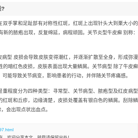
?
在双手掌和足趾部有对称性红斑，红斑上出现针头大到栗大小
又有新的脓疱出现，反复绵延，病程顽固。关节炎型牛皮癣 别称
皮病型 皮损会导致皮肤变得潮红，并逐渐扩散至全身，形成弥
性的暗红色皮损，皮肤表面出现大量鳞屑。关节病型 除了牛皮
 可能导致关节病变，影响患者的行动，并伴随关节疼痛感。
轻重程度分为四种类型：寻常型、关节病型、脓疱型及红皮病
的红斑和丘疹，边缘清楚，皮损处覆盖有银白色的鳞屑。刮除
除，会出现点状出血点。
97.html
有，欢迎分享本文，转载请保留出处！