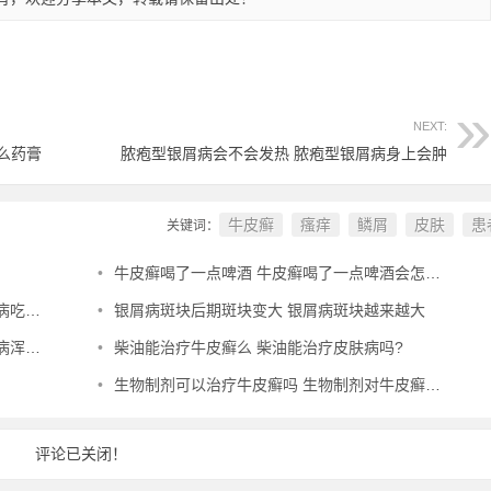
NEXT:
么药膏
脓疱型银屑病会不会发热 脓疱型银屑病身上会肿
牛皮癣
瘙痒
鳞屑
皮肤
患
关键词：
•
牛皮癣喝了一点啤酒 牛皮癣喝了一点啤酒会怎么样
效果好
•
银屑病斑块后期斑块变大 银屑病斑块越来越大
怎么办
•
柴油能治疗牛皮癣么 柴油能治疗皮肤病吗?
•
生物制剂可以治疗牛皮癣吗 生物制剂对牛皮癣管用吗
评论已关闭！