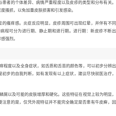
与患者的个体差异、病情严重程度以及皮疹的类型和分布有关
过度搔抓，以免加重皮肤损害和引发感染。
显的瘙痒感。炎症反应明显，皮疹周围可出现红晕，并伴有不
的病程可分为进行期、静止期和退行期。进行期：新皮疹不断
痒感强烈。
瘙痒程度以及全身症状，如舌质和舌苔的颜色等，可以初步分辨
是初步的自我判断，如有发现有以上症状，建议尽快就医治疗
。
、鳞屑以及可能的皮肤增厚和硬化。这些特征在视觉上较为明显
要注意的是，仅凭外观特征并不能完全确定是否患有牛皮癣，