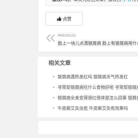
点赞
PREVIOUS:
脸上一块儿点滴银屑病 脸上有银屑病用什
相关文章
•
银屑病遇热发红吗 银屑病天气热发红
•
寻常型银屑病吃什么食物好呢 寻常型银屑病吃什么药
•
银屑病全身变得很红很痒是怎么回事 银屑病浑身痒
•
牛皮癣艾灸治愈 牛皮癣艾灸有效果吗