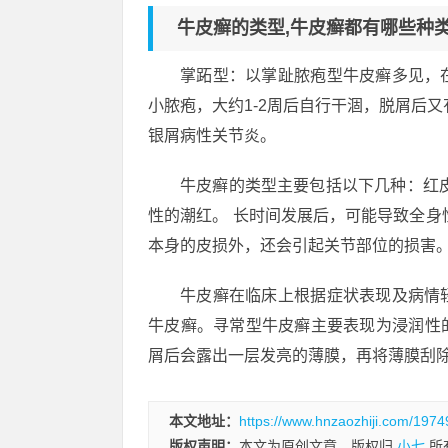
牛皮癣的类型,牛皮癣都有哪些种类
掌跖型：以掌趾脓疱型牛皮癣多见，
小脓疱，大约1-2周后自行干涸，脱屑后
银屑病性关节炎。
牛皮癣的类型主要包括以下几种：红
性的潮红。 长时间发展后，可能导致全身
本身的皮损外，还会引起关节部位的损害。
牛皮癣在临床上根据症状表现及病情
牛皮癣。寻常型牛皮癣主要表现为浸润性
屑后会露出一层发亮的薄膜，再将薄膜刮
本文地址：
https://www.hnzaozhiji.com/1974
版权声明：
本文为原创文章，版权归
小七
所