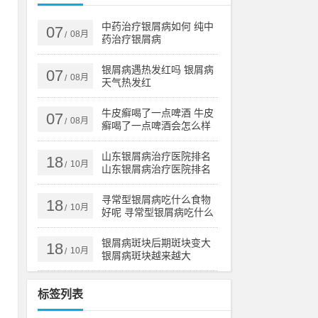
伴
中药治疗银屑病如何 纯中
07
08月
/
药治疗银屑病
的
导
银屑病遇热发红吗 银屑病
07
08月
/
天气热发红
牛皮癣喝了一点啤酒 牛皮
07
08月
/
只
癣喝了一点啤酒会怎么样
量
山东银屑病治疗医院排名
18
10月
/
山东银屑病治疗医院排名
榜
寻常型银屑病吃什么食物
18
常
10月
/
好呢 寻常型银屑病吃什么
流
药效果好
银屑病斑块后期斑块变大
18
，
10月
/
银屑病斑块越来越大
标签列表
明