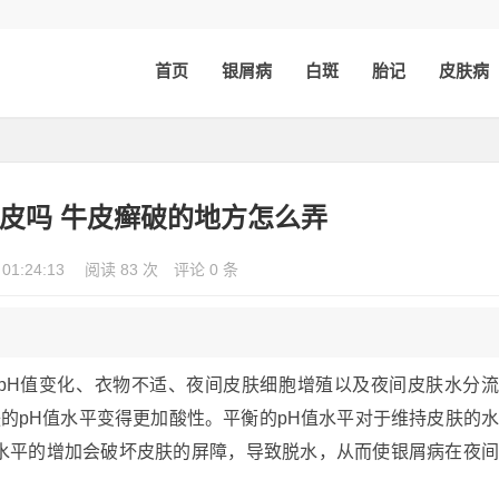
首页
银屑病
白斑
胎记
皮肤病
皮吗 牛皮癣破的地方怎么弄
 01:24:13
阅读 83 次
评论 0 条
pH值变化、衣物不适、夜间皮肤细胞增殖以及夜间皮肤水分
肤的pH值水平变得更加酸性。平衡的pH值水平对于维持皮肤的
水平的增加会破坏皮肤的屏障，导致脱水，从而使银屑病在夜