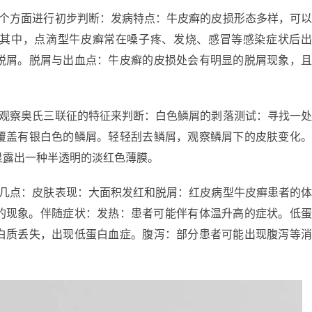
几个方面进行初步判断：发病特点：牛皮癣的皮损形态多样，可
其中，点滴型牛皮癣常在嗓子疼、发烧、感冒等感染症状后
脱屑。脱屑与出血点：牛皮癣的皮损处会有明显的脱屑现象，
过观察奥氏三联征的特征来判断：白色鳞屑的剥落测试：寻找一
覆盖有银白色的鳞屑。轻轻刮去鳞屑，观察鳞屑下的皮肤变化
显露出一种半透明的淡红色薄膜。
下几点：皮肤表现：大面积发红和脱屑：红皮病型牛皮癣患者的
屑的现象。伴随症状：发热：患者可能伴有体温升高的症状。低
白质丢失，出现低蛋白血症。腹泻：部分患者可能出现腹泻等