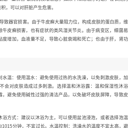
堆积，可以对肝脏产生危害。
癣导致器官损害。由于牛皮癣大量阻力位，构成皮肤的蛋白质，
除牛皮癣损害，也有症状的类风湿关节炎。由于病变区，细菌
粘度增加，血液量不足，导致心脏衰竭和死亡；也由于肝，肾
制水温：使用温水：避免使用过热的水洗澡，以免刺激皮肤，
不会对皮肤造成过多刺激。选择温和沐浴露：温和保湿性沐
露，避免使用碱性过强的清洁产品，以免破坏皮肤屏障，导致
沐浴方式：建议以沐浴为主，可以使用盆池浸泡，或者选择泡
1015分钟，不宜过长。水温控制：洗澡水的温度不宜太高，