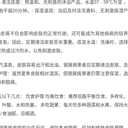
清洁适度：用温和、无刺激的沐浴产品，水温37 - 39℃为宜 
不超20分钟。- 保湿滋润：浴后及时涂无香料、无刺激保湿
的皮屑不仅会影响皮肤的正常代谢，还可能成为其他疾病的培
复发。因此，定期清洁皮肤至关重要。适宜水温：洗澡时，选
过热或过冷的水，以免刺激皮肤。
季气温高，皮肤容易出汗和出油，银屑病患者应定期清洁皮肤，
护理：虽然夏季皮肤相对湿润，但银屑病患者仍需注意保湿，
燥和脱屑。
以下几点： 饮食护理 均衡饮食：推荐低脂平衡饮食，多样化
、叶酸、水和热量。 多吃蔬果：每天吃多种蔬菜和水果，保持
少食油腻，忌烟酒。
轻银屑病皮损的炎症反应、清除表皮脱屑、保护和修复皮肤屏障