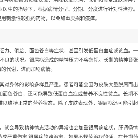
业医生的指导下，根据病情分型、分期、分度进行针对性治疗
使用刺激性较强的药物，以免加重皮损和瘙痒。
现乏力、倦怠、面色苍白等症状，甚至引发低蛋白血症或贫血。
养不良的状况。银屑病造成的精神压力不容忽视。长期的精神紧
酶的代谢，进而加剧病情。
，其对身体的影响多样且严重。患者可能会因为皮肤大量脱屑而
和面色苍白，还可能导致低蛋白血症或营养不良性贫血。长期
难以维持正常的营养状态。除了皮肤表现外，银屑病还可能引
调，就会导致精神情志活动的异常也会加重银屑病症状，肝调畅
造成严重伤害 银屑病较难治愈，如果不规范治疗的话，在长期