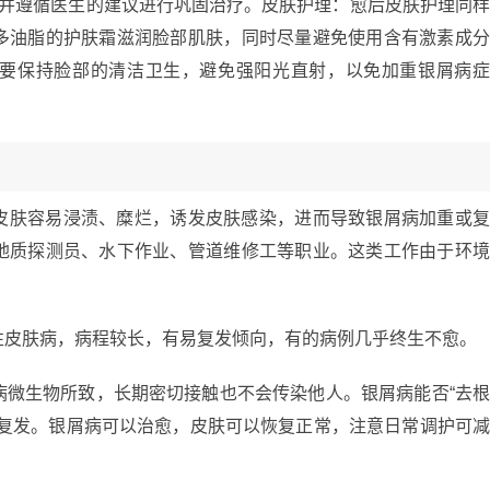
，并遵循医生的建议进行巩固治疗。皮肤护理：愈后皮肤护理同
多油脂的护肤霜滋润脸部肌肤，同时尽量避免使用含有激素成
要保持脸部的清洁卫生，避免强阳光直射，以免加重银屑病
皮肤容易浸渍、糜烂，诱发皮肤感染，进而导致银屑病加重或
地质探测员、水下作业、管道维修工等职业。这类工作由于环
。
性皮肤病，病程较长，有易复发倾向，有的病例几乎终生不愈。
病微生物所致，长期密切接触也不会传染他人。银屑病能否“去
易复发。银屑病可以治愈，皮肤可以恢复正常，注意日常调护可