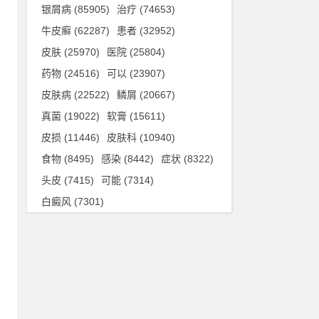
银屑病
(85905)
治疗
(74653)
。
牛皮癣
(62287)
患者
(32952)
皮肤
(25970)
医院
(25804)
药物
(24516)
可以
(23907)
皮肤病
(22522)
鳞屑
(20667)
真菌
(19022)
软膏
(15611)
一
皮损
(11446)
皮肤科
(10940)
张
食物
(8495)
感染
(8442)
症状
(8322)
头皮
(7415)
可能
(7314)
出
白癜风
(7301)
不
起
情
药