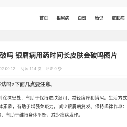
首页
银屑病
白斑
胎记
皮肤病
破吗 银屑病用药时间长皮肤会破吗图片
02:00:12
阅读 114 次
评论 0 条
方法吗?下面几点要注意。
剂涂抹患处，有助于保持皮肤湿润，减轻瘙痒和鳞屑。生活方
身体素质，有助于增强免疫力，减少银屑病复发。保持规律作息
累，有助于维持身体平衡，减少疾病发作。