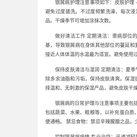
银屑病护理注意事项如下：皮肤护理 - 
避免过度搓洗。不过度频繁洗澡，每次浸泡
品。干燥季节可增加涂抹次数。
做好清洁工作 定期清洁：患病部位
基，导致银屑病在身体其他部位的蔓延和
接近人体体温的水温最为适宜。避免使用
保持皮肤清洁与湿润 定期清洁：夏
除多余油脂和污垢，保持皮肤清爽。保湿
择温和、无刺激的保湿产品，避免皮肤干
银屑病的日常护理与注意事项主要包括
包括蔬菜、水果、粗粮等，以补充蛋白质
便通畅。 禁忌食物：禁忌辛辣腥膻之品，
控制银屑病病情 专业治疗：迅速减