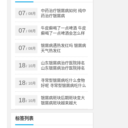
，
产
中药治疗银屑病如何 纯中
07
08月
/
药治疗银屑病
牛皮癣喝了一点啤酒 牛皮
07
08月
/
癣喝了一点啤酒会怎么样
养
择
银屑病遇热发红吗 银屑病
07
08月
/
天气热发红
山东银屑病治疗医院排名
18
去
10月
/
山东银屑病治疗医院排名
榜
选
寻常型银屑病吃什么食物
18
10月
/
好呢 寻常型银屑病吃什么
药效果好
，
银屑病斑块后期斑块变大
18
10月
/
银屑病斑块越来越大
大
标签列表
，