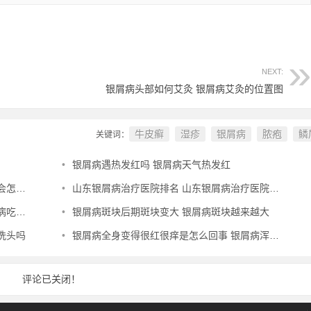
NEXT:
银屑病头部如何艾灸 银屑病艾灸的位置图
牛皮癣
湿疹
银屑病
脓疱
鳞
关键词：
•
银屑病遇热发红吗 银屑病天气热发红
么样
•
山东银屑病治疗医院排名 山东银屑病治疗医院排名榜
效果好
•
银屑病斑块后期斑块变大 银屑病斑块越来越大
洗头吗
•
银屑病全身变得很红很痒是怎么回事 银屑病浑身痒怎么办
评论已关闭！