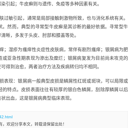
感染引起；牛皮癣则与遗传、免疫等多种因素有关。
皮肤过敏引起，通常是局部接触刺激物所致，也与消化系统有关
状。然而，典型的寻常型牛皮癣是其诊断的最好依据。寻常型
界清晰，多发于头皮、肘部和膝盖等处。
不痒；湿疹为瘙痒性炎症性皮肤病，常伴有剧烈瘙痒；银屑病为
性或亚急性期表现为渗出及糜烂；银屑病复发为目前尚未攻克
变可得到治愈，两者治疗方法及疾病转归均不相同。
皮损表现：银屑病一般典型皮损是鳞屑性红斑或斑块，可以局限
轻的特点。皮损表面往往有较厚的银白色鳞屑，刮除厚鳞屑以
点状出血，这是银屑病典型临床表现。
42.html
有，欢迎分享本文，转载请保留出处！