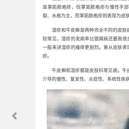
是掌跖脓疱疹，但掌跖脓疱疹与慢性手部
裂、水疱为主，而掌跖脓疱疹则表现为皮
湿疹和牛皮癣是两种完全不同的皮肤
较常见，湿疹的发病率比银屑病还要高很
一般来讲湿疹的瘙痒更剧烈。第从皮肤表
疹。
牛皮癣和湿疹都是皮肤科常见病，牛
介导的慢性、复发性、炎症性、系统性疾