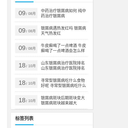
，
染
中药治疗银屑病如何 纯中
09
08月
/
药治疗银屑病
银屑病遇热发红吗 银屑病
09
08月
/
天气热发红
牛皮癣喝了一点啤酒 牛皮
09
。
08月
/
癣喝了一点啤酒会怎么样
牛
山东银屑病治疗医院排名
18
10月
/
山东银屑病治疗医院排名
榜
湿
寻常型银屑病吃什么食物
18
10月
/
好呢 寻常型银屑病吃什么
头
药效果好
银屑病斑块后期斑块变大
18
10月
/
银屑病斑块越来越大
标签列表
的