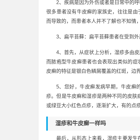
2、疾病是因为外伤或者是日常中的
很多患者没有牛皮癣的家族史，往往是由
而导致的，而患者本人并不了解也不知情
3、扁平苔藓：扁平苔藓患者在受到
4、首先，从症状上分析，湿疹多由
而脓疱型牛皮癣患者也会表现出类似的症
皮癣的特征是银白色鳞屑覆盖的红斑，边
5、您好，牛皮癣发病早期，牛皮癣
疹。但是牛皮癣和湿疹是两种不同的皮肤
或绿豆大小红色点疹，逐渐扩大，有的点
湿疹和牛皮癣一样吗
最后，从形态上来看，湿疹主要发生