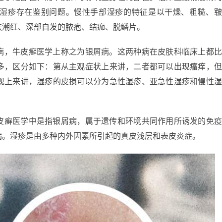
湿疹存在鉴别问题。慢性手部湿疹的特征是以干燥、粗糙、
肤潮红、深部自发的脓疱、结痂、脱鳞片。
病，牛皮癣医学上称之为银屑病。这两种病在皮肤科临床上都
多，区分如下：第从主观症状上来讲，二者都可以出现瘙痒，
现上来讲，湿疹的皮损可以分为急性湿疹、亚急性湿疹和慢性
皮癣医学中是指银屑病，属于遗传和环境共同作用所诱发的免
病。湿疹是由多种内外因素所引起的真皮浅层和表皮炎症。