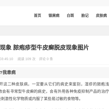
首页
银屑病
白斑
胎记
皮肤病
现象 脓疱疹型牛皮癣脱皮现象图片
03:45:10
阅读 109 次
评论 0 条
?我患病
分开这二种皮肤病，一定要从它们的病史来鉴别，湿疹的脓疱
数会有寻常型牛皮癣的病史，会有外用各种免疫抑制产品的治
些刺激性化学物质或内服了某些易过敏的食物等。