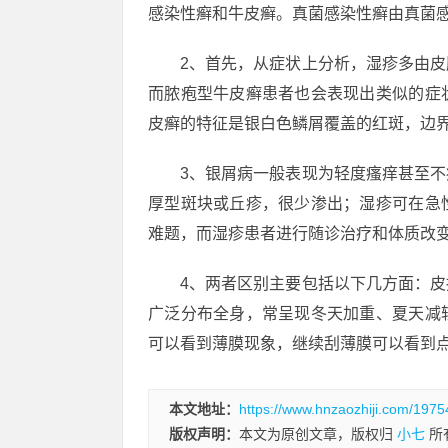
感染性癣和牛皮癣。真菌感染性癣由真菌
2、首先，从症状上分析，湿疹多由
而脓疱型牛皮癣患者也会表现出类似的症
皮癣的特征是银白色鳞屑覆盖的红斑，边
3、银屑病一般表现为轻度瘙痒甚至
厚型斑块或丘疹，很少渗出；湿疹可在急
难题，而湿疹患者进行随诊治疗和体质改
4、两者区别主要包括以下几方面：
广泛分布全身，常呈现冬天加重、夏天减
可以看到薄膜现象，继续刮薄膜可以看到
本文地址：
https://www.hnzaozhiji.com/1975
版权声明：
本文为原创文章，版权归
小七
所