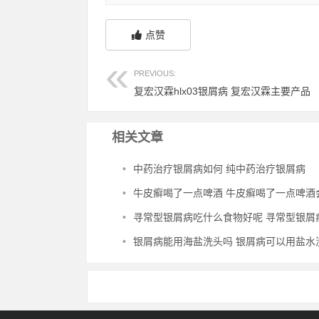
点赞
PREVIOUS:
复宏汉霖hlx03银屑病 复宏汉霖主要产品
相关文章
•
中药治疗银屑病如何 纯中药治疗银屑病
•
牛皮癣喝了一点啤酒 牛皮癣喝了一点啤酒会怎
•
寻常型银屑病吃什么食物好呢 寻常型银屑病吃什么药
•
银屑病能用海盐洗头吗 银屑病可以用盐水