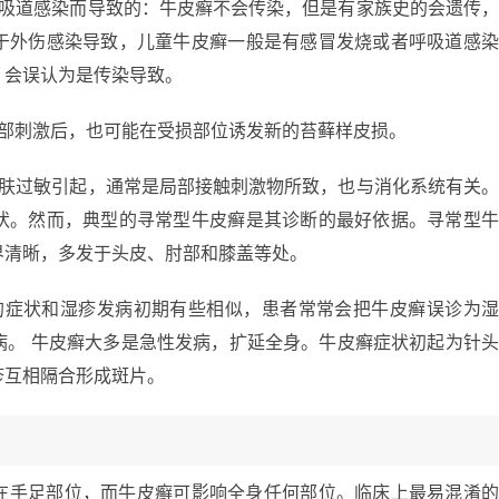
呼吸道感染而导致的：牛皮癣不会传染，但是有家族史的会遗传
于外伤感染导致，儿童牛皮癣一般是有感冒发烧或者呼吸道感
，会误认为是传染导致。
外部刺激后，也可能在受损部位诱发新的苔藓样皮损。
皮肤过敏引起，通常是局部接触刺激物所致，也与消化系统有关
状。然而，典型的寻常型牛皮癣是其诊断的最好依据。寻常型
界清晰，多发于头皮、肘部和膝盖等处。
的症状和湿疹发病初期有些相似，患者常常会把牛皮癣误诊为
病。 牛皮癣大多是急性发病，扩延全身。牛皮癣症状初起为针
疹互相隔合形成斑片。
在手足部位，而牛皮癣可影响全身任何部位。临床上最易混淆