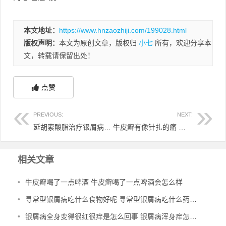
本文地址：
https://www.hnzaozhiji.com/199028.html
版权声明：
本文为原创文章，版权归
小七
所有，欢迎分享本
文，转载请保留出处！
点赞
PREVIOUS:
NEXT:
延胡索酸脂治疗银屑病怎么样 延胡索颗粒的功效与作用及禁忌
牛皮癣有像针扎的痛 牛皮癣刺挠怎么回事
相关文章
•
牛皮癣喝了一点啤酒 牛皮癣喝了一点啤酒会怎么样
•
寻常型银屑病吃什么食物好呢 寻常型银屑病吃什么药效果好
•
银屑病全身变得很红很痒是怎么回事 银屑病浑身痒怎么办