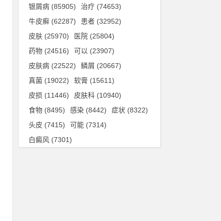
急
银屑病
(85905)
治疗
(74653)
滑
牛皮癣
(62287)
患者
(32952)
皮肤
(25970)
医院
(25804)
药物
(24516)
可以
(23907)
物
皮肤病
(22522)
鳞屑
(20667)
发
真菌
(19022)
软膏
(15611)
服
皮损
(11446)
皮肤科
(10940)
食物
(8495)
感染
(8442)
症状
(8322)
头皮
(7415)
可能
(7314)
水
白癜风
(7301)
细
吞