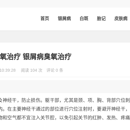
首页
银屑病
白斑
胎记
皮肤病
氧治疗 银屑病臭氧治疗
10:39:28
阅读 104 次
评论 0 条
及神经干，防止损伤。躯干部，尤其是颈、项、胸、背部穴位
内。在主要神经干通过的部位进行穴位注射时，要避开神经干
物和空气都不宜注入关节腔，以免引起关节的红肿、发热、疼