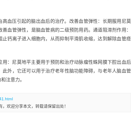
由高血压引起的脑出血后的治疗。改善血管弹性：长期服用尼
改善血管弹性，是脑血管病的二级预防用药。通道阻滞剂作用
阻止钙离子进入细胞内，从而抑制平滑肌收缩，达到解除血管
应用：尼莫地平主要用于预防和治疗动脉瘤性蛛网膜下腔出血
。此外，它还可以用于治疗老年性脑功能障碍，与老年人脑血
力和注意力。
41.html
有，欢迎分享本文，转载请保留出处！