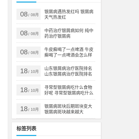
殊
银屑病遇热发红吗 银屑病
08
08月
/
天气热发红
流
中药治疗银屑病如何 纯中
08
08月
/
药治疗银屑病
位
牛皮癣喝了一点啤酒 牛皮
08
08月
/
避
癣喝了一点啤酒会怎么样
山东银屑病治疗医院排名
18
10月
/
山东银屑病治疗医院排名
榜
效
寻常型银屑病吃什么食物
18
反
10月
/
好呢 寻常型银屑病吃什么
反
药效果好
银屑病斑块后期斑块变大
18
10月
/
银屑病斑块越来越大
标签列表