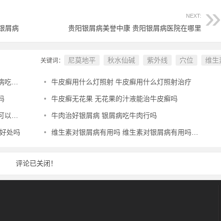
NEXT:
银屑病
贵阳银屑病美誉中康 贵阳银屑病医院在哪里
尼莫地平
秋水仙碱
紫外线
穴位
维生
关键词：
效果好
•
牛皮癣用什么灯照射 牛皮癣用什么灯照射治疗
吗
•
牛皮癣无花果 无花果的汁液能治牛皮癣吗
和作用
•
牛肉治好银屑病 银屑病吃牛肉行吗
有好处吗
•
维生素对银屑病有用吗 维生素对银屑病有用吗百度百科
评论已关闭！