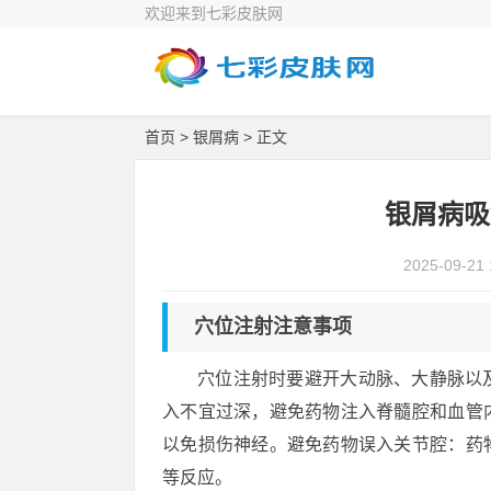
欢迎来到七彩皮肤网
首页
>
银屑病
> 正文
银屑病吸
2025-09-21 
穴位注射注意事项
穴位注射时要避开大动脉、大静脉以
入不宜过深，避免药物注入脊髓腔和血管
以免损伤神经。避免药物误入关节腔：药
等反应。