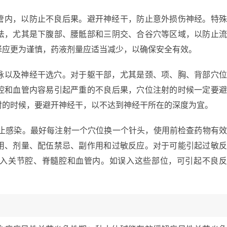
管内，以防止不良后果。避开神经干，防止意外损伤神经。特
法，尤其是下腹部、腰骶部和三阴交、合谷穴等区域，以防止
择应更为谨慎，药液剂量应适当减少，以确保安全有效。
脉以及神经干选穴。对于躯干部，尤其是颈、项、胸、背部穴
腔和血管内容易引起严重的不良后果，穴位注射的时候一定要
射的时候，要避开神经干，以不达到神经干所在的深度为宜。
防止感染。最好每注射一个穴位换一个针头，使用前检查药物有
用、剂量、配伍禁忌、副作用和过敏反应。对于可能引起过敏
入关节腔、脊髓腔和血管内。如误入这些部位，可引起不良