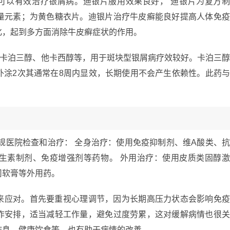
片可以有效治疗银屑病。迪银片服用效果良好， 迪银片为复方
量元素；为黄色糖衣片。迪银片治疗牛皮癣能良好提高人体免
化，起到多方面消除牛皮癣症状的作用。
包括卡泊三醇、他卡西醇等，用于斑块型银屑病疗效较好。卡泊三
外涂2次其通常在8周内显效，长期使用不会产生依赖性。此药
规医院检查和治疗： 全身治疗：使用免疫抑制剂、维A酸类、
生素制剂、免疫增强剂等药物。 外用治疗：使用皮质类固醇
司软膏等外用药。
来应对。首先要重视心理调节，因为长期高压力状态会影响免
作安排，适当减轻工作量，避免过度劳累，这对缓解病情也很
作息、健康饮食等，也有助于病情的改善。