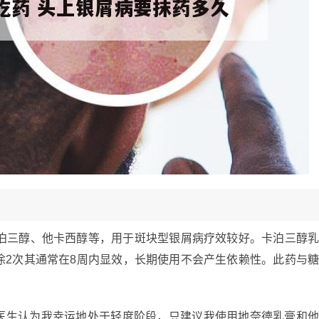
卡泊三醇、他卡西醇等，用于斑块型银屑病疗效较好。卡泊三醇
涂2次其通常在8周内显效，长期使用不会产生依赖性。此药与
医生认为我幸运地处于轻度阶段，只建议我使用地奈德乳膏和