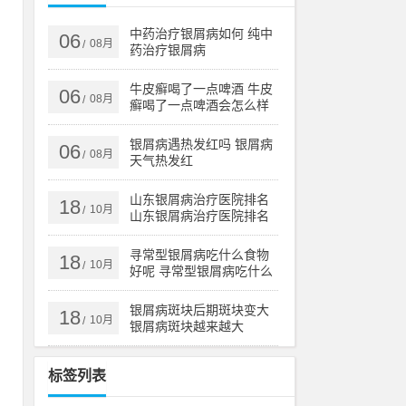
。
治
中药治疗银屑病如何 纯中
06
08月
/
药治疗银屑病
牛皮癣喝了一点啤酒 牛皮
06
08月
/
癣喝了一点啤酒会怎么样
还
患
银屑病遇热发红吗 银屑病
06
08月
/
天气热发红
山东银屑病治疗医院排名
18
10月
/
山东银屑病治疗医院排名
榜
寻常型银屑病吃什么食物
18
10月
/
好呢 寻常型银屑病吃什么
药效果好
银屑病斑块后期斑块变大
18
10月
/
银屑病斑块越来越大
标签列表