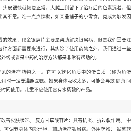
查。头皮很快就恢复正常，大腿上则留下了治疗后的色素沉着，
出其不意。吃一点点辣椒，如某品铺子的小零食，竟成为触发
错的效果，郁金银屑片主要是帮助解决银屑病，但是我们需要
各种方面都需要来进行，其实除了使用药物之外，我们通过一
紫外线或者是中药的治疗方法都是非常有帮助的。
常见的治疗药物之一。它可以软化角质中的蛋白质（称为角
用时一定要遵照医嘱。如果身体吸收太多，可能会导致 健康 
长时间使用。儿童不应使用含有水杨酸的产品。
于改善皮肤状况。 复方甘草酸苷片：具有抗炎、抗过敏作用。 
，可调节身体内部环境，辅助治疗银屑病。外用药物： 蜈黛