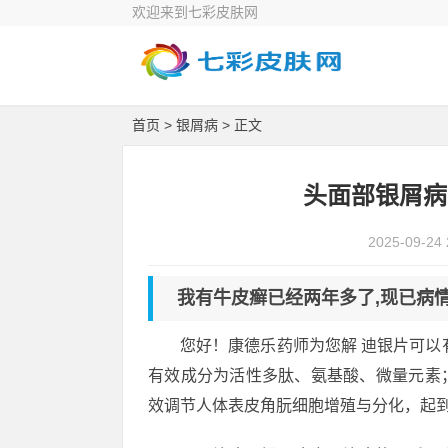
欢迎来到七彩皮肤网
首页
>
银屑病
> 正文
头面部银屑病
2025-09-24 
我有牛皮癣已经两年多了,现已病情稳
您好！康德乐药师为您解 迪银片可以
有效成分为活性多肽、氨基酸、微量元素
效调节人体表皮角朊细胞增殖与分化，起