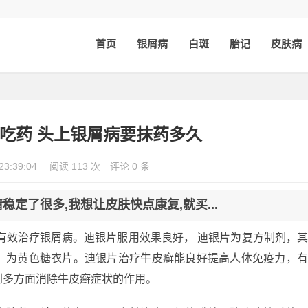
首页
银屑病
白斑
胎记
皮肤病
吃药 头上银屑病要抹药多久
23:39:04
阅读 113 次
评论 0 条
定了很多,我想让皮肤快点康复,就买...
有效治疗银屑病。迪银片服用效果良好， 迪银片为复方制剂，
；为黄色糖衣片。迪银片治疗牛皮癣能良好提高人体免疫力，
到多方面消除牛皮癣症状的作用。