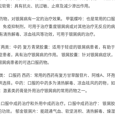
松软膏：具有抗炎、抗过敏、止痒及减少渗出作用。
服药物，对银屑病有一定的治疗效果。 甲氨蝶呤：也是常用的口
素：免疫抑制剂，可用于治疗重度银屑病或对其他治疗无反应的
具有清热解毒、凉血祛风等功效，可用于银屑病的治疗。
下两类：中药 复方青黛胶囊：适用于轻症的银屑病患者，有助
症患者，具有治疗银屑病的作用。 银屑胶囊：针对银屑病症状
银屑病患者的可选口服药物。
类： 口服药 西药：常用的西药有复方甘草酸苷片、阿维A、环
供选择。中药：口服的中药多为清热解毒、凉血祛风的药物，
膏：激素类药膏是外用治疗银屑病的常用药物之一。
括口服中成药治疗和外用中成药治疗。口服中成药治疗： 银屑
的功效。 郁金银屑片：能疏通气血、软坚消积、清热解毒、燥