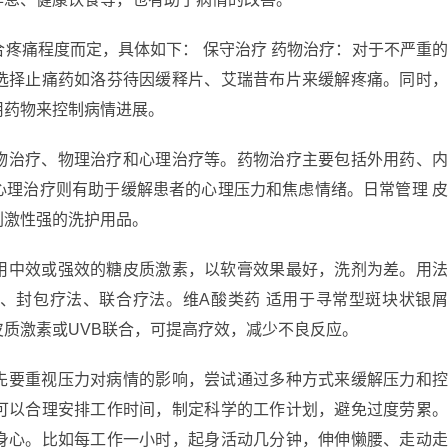
疼痛程度而定，具体如下： 保守治疗 药物治疗：对于不严重
选择止痛药如洛芬待因缓释片、艾瑞昔布片来缓解疼痛。同时
用药物来控制病情进展。
物治疗、物理治疗和心理治疗等。药物治疗主要包括外用药、
心理治疗则有助于缓解患者的心理压力和焦虑情绪。日常管理 
刺激性强的洗护用品。
用中效或强效的糖皮质激素，以软膏效果最好，洗剂为差。用
、封包疗法、联合疗法。维A酸类药 适用于寻常型斑块状银
质激素或UVB联合，可提高疗效，减少不良反应。
先要重视压力对病情的影响，尝试通过多种方式来缓解压力和
可以合理安排工作时间，制定科学的工作计划，避免过度劳累
身心。比如每工作一小时，起身活动几分钟，伸伸懒腰、走动