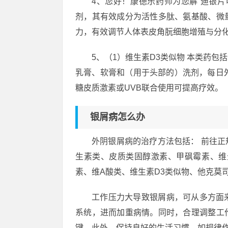
4、您好！康德乐药师为您解 迪银
剂，其有效成分为活性多肽、氨基酸、微
力，有效调节人体表皮角朊细胞增殖与分
5、（1）维生素D3类似物 本类药
乳膏、软膏和（用于头部的）洗剂，每日
糖皮质激素或UVB联合使用可提高疗效。
银屑病怎么办
外阴银屑病的治疗方法包括： 前往正
生素类、皮质类固醇激素、甲砜霉素、维
素、维A酸类、维生素D3类似物、他克莫
工作压力大导致银屑病，可从多方面
系统，进而加重病情。同时，合理调整工
键。此外，保持良好的生活习惯，如规律