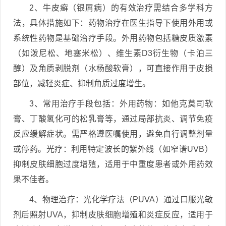
2、牛皮癣（银屑病）的有效治疗需结合多学科方
法，具体措施如下：药物治疗在医生指导下使用外用或
系统性药物是基础治疗手段。外用药物包括糖皮质激素
（如泼尼松、地塞米松）、维生素D3衍生物（卡泊三
醇）及角质剥脱剂（水杨酸软膏），可直接作用于皮损
部位，减轻炎症、抑制角质过度增生。
3、常用治疗手段包括：外用药物：如他克莫司软
膏、丁酸氢化可的松乳膏等，通过局部抗炎、调节免疫
反应缓解症状。需严格遵医嘱使用，避免自行调整剂量
或停药。光疗：利用特定波长的紫外线（如窄谱UVB）
抑制皮肤细胞过度增殖，适用于中重度患者或外用药效
果不佳者。
4、物理治疗：光化学疗法（PUVA）通过口服光敏
剂后照射UVA，抑制皮肤细胞增殖和炎症反应，适用于