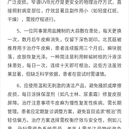
广泛皮损。窄谱UVB光疗是更安全的物理治疗方式，直
接照射病变部位，疗效显著且副作用小（如轻度红斑、
干燥），需按疗程进行。
5、一位同事曾用盐腌制的大蒜敷在患处，每天更换
一次，数月后牛皮癣消失，仅留下深色斑印。北芪菇被
推荐用于治疗牛皮癣，患者连续服用三个月后，癣块脱
落，皮肤恢复光泽。一种简法是利用鲜榆树枝的汁液涂
抹患处，每日一次，连续十天即可根治。这些方法虽效
果显著，但缺乏科学依据，患者在尝试时需谨慎。
6、应使用温和无刺激的清洁产品，避免搔抓或摩擦
皮损，每日涂抹保湿剂（如凡士林、尿素霜）修复皮肤
屏障。治疗注意事项牛皮癣为慢性复发性疾病，需长期
管理。患者应定期复诊调整方案，避免盲目追求“根治”而
轻信偏方。治疗方案选择需权衡疗效与安全性，例如儿
童、孕妇需避免系统用药，老年人需关注药物代谢负