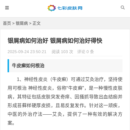
首页
>
银屑病
> 正文
银屑病如何治好 银屑病如何治好得快
2025-09-24 23:50:21
阅读 103 次
评论 0 条
牛皮癣如何根治
1、神经性皮炎（牛皮癣）可通过艾灸治疗，坚持使
用可根治 神经性皮炎，俗称“牛皮癣”，是一种慢性皮肤
病，其特征包括皮肤突发奇痒、因搔抓导致出血结痂并
形成苔藓样硬厚皮损，且易反复发作。针对这一顽疾，
中医的外治疗法——艾灸，提供了一种有效的解决方
案。