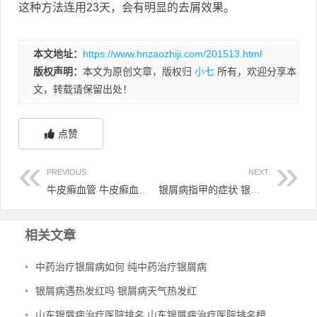
这种方法连用23天，会有明显的去屑效果。
本文地址：
https://www.hnzaozhiji.com/201513.html
版权声明：
本文为原创文章，版权归
小七
所有，欢迎分享本
文，转载请保留出处！
点赞
PREVIOUS:
NEXT:
牛皮癣血管 牛皮癣血液里有什么
银屑病指甲的症状 银屑病指甲的症状表现
相关文章
•
中药治疗银屑病如何 纯中药治疗银屑病
•
银屑病遇热发红吗 银屑病天气热发红
•
山东银屑病治疗医院排名 山东银屑病治疗医院排名榜