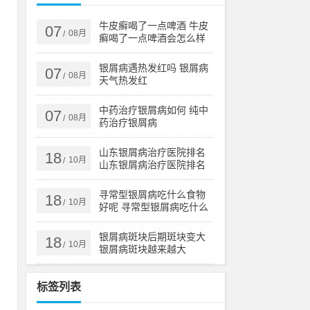
世
出
牛皮癣喝了一点啤酒 牛皮
07
08月
/
癣喝了一点啤酒会怎么样
银屑病遇热发红吗 银屑病
07
08月
/
天气热发红
世
付
中药治疗银屑病如何 纯中
07
08月
/
药治疗银屑病
山东银屑病治疗医院排名
18
天
10月
/
山东银屑病治疗医院排名
榜
：
寻常型银屑病吃什么食物
18
10月
/
好呢 寻常型银屑病吃什么
药效果好
银屑病斑块后期斑块变大
18
10月
/
银屑病斑块越来越大
形
标签列表
作