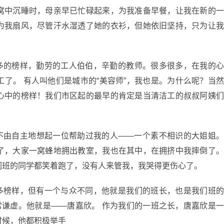
窝中沉睡时，母亲早已忙碌起来，为我准备早餐，让我在新的
为我扇风，尽管汗水湿透了她的衣衫，但她依旧坚持，只为让
多多的榜样，勤劳的工人伯伯，辛勤的教师。很多很多，在我的
了。 有人叫他们是城市的“美容师”，我也是。为什么呢？当
心中的榜样！我们市区起的最早的肯定是当清洁工的叔叔阿姨
便不由自主地想起一位帮助过我的人——一个素不相识的大姐姐
了，大家一窝蜂地拥出教室，我也在其中，在拥挤中我摔倒了
们班的同学都笑着跑了，没有人来管我，我哭得更伤心了。
许多榜样，但有一个与众不同，他就是我们的班长，也是我们班
常谦虚。他就是——唐嘉欣。 作为我们的一班之长，唐嘉欣是
时候，他都积极举手