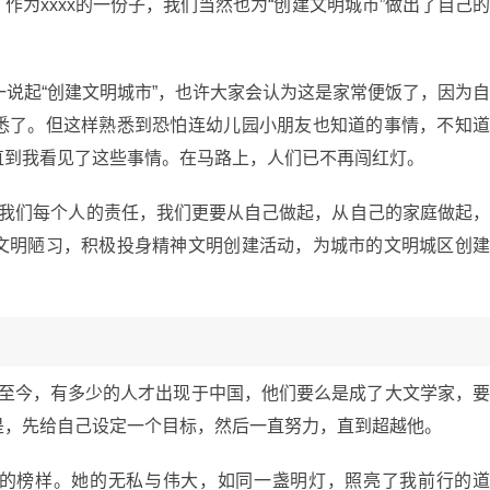
为xxxx的一份子，我们当然也为“创建文明城市”做出了自己
) 一说起“创建文明城市”，也许大家会认为这是家常便饭了，因为
悉了。但这样熟悉到恐怕连幼儿园小朋友也知道的事情，不知
直到我看见了这些事情。在马路上，人们已不再闯红灯。
是我们每个人的责任，我们更要从自己做起，从自己的家庭做起
文明陋习，积极投身精神文明创建活动，为城市的文明城区创
从古至今，有多少的人才出现于中国，他们要么是成了大文学家，
是，先给自己设定一个目标，然后一直努力，直到超越他。
的榜样。她的无私与伟大，如同一盏明灯，照亮了我前行的