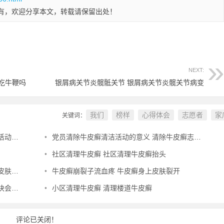
有，欢迎分享本文，转载请保留出处！
NEXT:
吃牛鞭吗
银屑病关节炎髋骶关节 银屑病关节炎髋关节病变
我们
榜样
心得体会
志愿者
家
关键词：
记录
•
党员清除牛皮癣清洁活动的意义 清除牛皮癣志愿服务
•
社区清理牛皮癣 社区清理牛皮癣抬头
上吗
•
牛皮癣崩裂子流血疼 牛皮癣身上皮肤裂开
散吗
•
小区清理牛皮癣 清理楼道牛皮癣
评论已关闭！