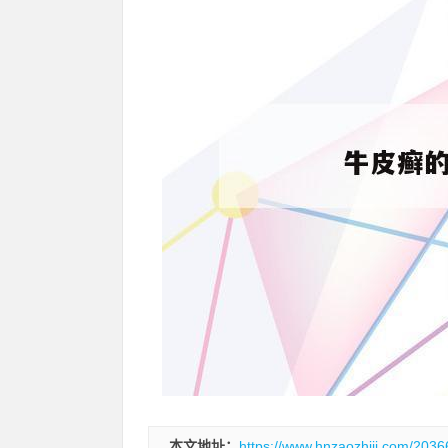
本文地址：
https://www.hnzaozhiji.com/2036