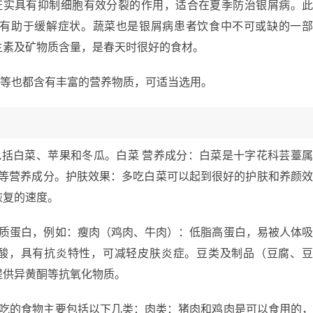
证实具有抑制细胞有效分裂的作用，适合在夏季防治银屑病。
有助于缓解症状。蔬菜也是银屑病患者饮食中不可或缺的一
生素及矿物质含量，是春天时很好的食材。
葡萄等也都含有丰富的营养物质，可适当选用。
包括白菜、苹果和冬瓜。白菜 营养成分：白菜是十字花科芸薹
E等营养成分。护肤效果：多吃白菜可以起到很好的护肤和养颜
恢复的速度。
优质蛋白，例如：瘦肉（鸡肉、牛肉）：低脂高蛋白，易被人体
肪酸，具有抗炎特性，可减轻皮肤炎症。豆类及制品（豆腐、
提供异黄酮等抗氧化物质。
合吃的食物主要包括以下几类：肉类：猪肉和鸡肉是可以食用的