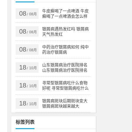
此
部
牛皮癣喝了一点啤酒 牛皮
08
08月
/
癣喝了一点啤酒会怎么样
银屑病遇热发红吗 银屑病
08
08月
/
天气热发红
中药治疗银屑病如何 纯中
08
08月
/
药治疗银屑病
山东银屑病治疗医院排名
属
18
10月
/
山东银屑病治疗医院排名
效
榜
寻常型银屑病吃什么食物
18
10月
/
好呢 寻常型银屑病吃什么
药效果好
吸
银屑病斑块后期斑块变大
18
10月
/
银屑病斑块越来越大
豆
标签列表
，