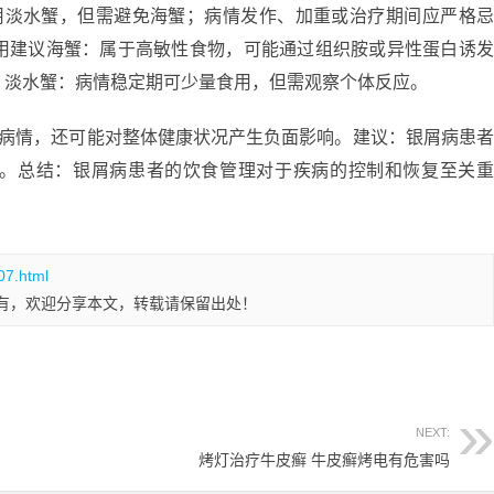
用淡水蟹，但需避免海蟹；病情发作、加重或治疗期间应严格
用建议海蟹：属于高敏性食物，可能通过组织胺或异性蛋白诱
。淡水蟹：病情稳定期可少量食用，但需观察个体反应。
的病情，还可能对整体健康状况产生负面影响。建议：银屑病患
。总结：银屑病患者的饮食管理对于疾病的控制和恢复至关
07.html
有，欢迎分享本文，转载请保留出处！
NEXT:
烤灯治疗牛皮癣 牛皮癣烤电有危害吗