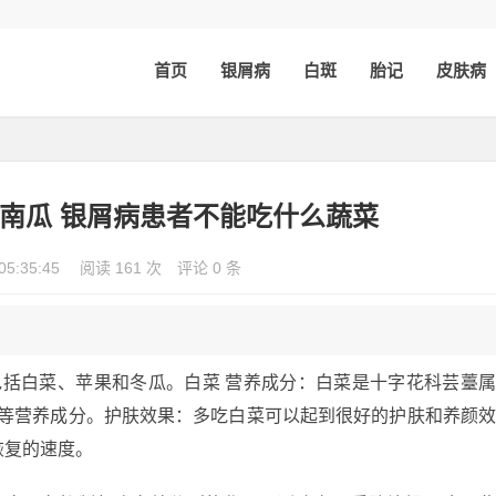
首页
银屑病
白斑
胎记
皮肤病
南瓜 银屑病患者不能吃什么蔬菜
05:35:45
阅读 161 次
评论 0 条
包括白菜、苹果和冬瓜。白菜 营养成分：白菜是十字花科芸薹
E等营养成分。护肤效果：多吃白菜可以起到很好的护肤和养颜
恢复的速度。