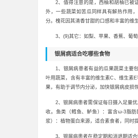
2、值得注意的是，西柚和胡柚已被
外，一些蔬菜如苦瓜同样具有解热作用，
分。槐花因其清香甘甜的口感和丰富的维
3、(9)其它：如梨、苹果、香蕉、
银屑病适合吃哪些食物
1、银屑病患者有益的瓜果蔬菜主要
叶用蔬菜，含有丰富的维生素C、维生素
果，有助于调节内分泌，加快银屑病皮损
2、银屑病患者需保证每日摄入足量
收。鱼类（鳕鱼、鲈鱼）：富含ω-3脂
浆）：植物蛋白来源，适合素食者，同时
3、银屑病患者在稳定期和消退期适