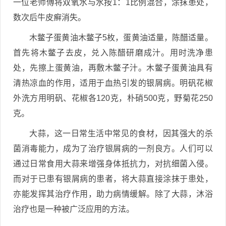
一位老师傅将双氧水与水按1：1比例混合，涂抹患处，
数次后牛皮癣消失。
木鳖子蛋黄油木鳖子5枚，蛋黄油适量，陈醋适量。
首先将木鳖子去皮，兑入陈醋研磨成汁。用时洗净患
处，先擦上蛋黄油，再敷木鳖子汁。木鳖子蛋黄油具有
清热凉血的作用，适用于血热引发的银屑病。明矾花椒
外洗方用明矾、花椒各120克，朴硝500克，野菊花250
克。
大蒜，这一日常生活中常见的食材，因其强大的杀
菌消毒能力，成为了治疗银屑病的一剂良方。人们可以
通过日常食用大蒜来增强身体抵抗力，对抗细菌入侵。
而对于已患有银屑病的患者，将大蒜直接涂抹于患处，
亦能发挥其治疗作用，助力病情缓解。除了大蒜，沐浴
治疗也是一种被广泛应用的方法。