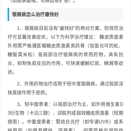
（如皮肤萎缩、毛细血管扩张）。
银屑病怎么治疗最快好
1、银屑病目前没有“最快好”的绝对方案，但规范治
疗可显著改善症状，以下为科学治疗建议： 糖皮质激素
外用需严格遵医嘱糖皮质激素类药膏（如氢化可的松、
糠酸莫米松）是局部治疗银屑病的常用药物，具有抗
炎、抑制免疫反应的作用，可快速缓解红斑、鳞屑等症
状。
2、外用药物治疗适用于轻中度银屑病，通过局部涂
抹直接作用于皮损。
3、轻中度患者：以局部治疗为主，如外用维生素D
3衍生物（卡泊三醇）、润肤剂或弱效糖皮质激素（短期
使用）。中重度患者：需结合光疗（如窄谱UVB）或系
统用药（如甲氨蝶呤、环孢素），但需严格监测副作