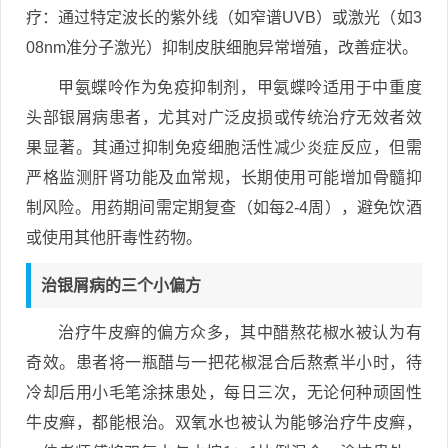
疗：通过特定波长的紫外线（如窄谱UVB）或激光（如3
08nm准分子激光）抑制皮肤细胞异常增殖，改善症状。
甲氨蝶呤作为免疫抑制剂，甲氨蝶呤适用于中重度
头部银屑病患者，尤其对广泛皮损或传统治疗无效者效
果显著。其通过抑制免疫细胞活性减少炎症反应，但需
严格监测肝肾功能及血常规，长期使用可能增加骨髓抑
制风险。用药期间需定期复查（如每2-4周），避免饮酒
或使用其他肝毒性药物。
治银屑病的三个小偏方
治疗牛皮癣的偏方众多，其中醋熬花椒水被认为有
奇效。患者将一瓶醋与一把花椒混合后熬煮半小时，待
冷却后用小毛笔涂抹患处，每日三次，无论何种顽固性
牛皮癣，都能根治。双氧水也被认为能够治疗牛皮癣，