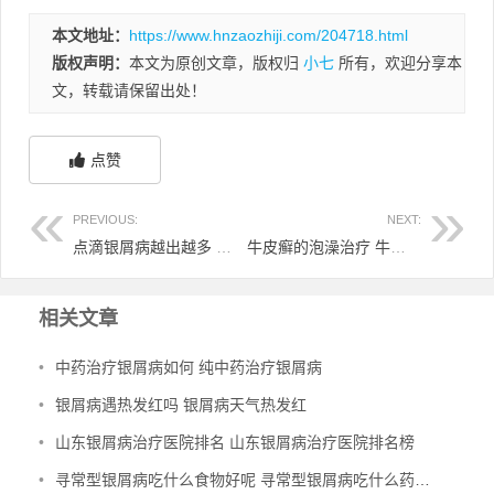
本文地址：
https://www.hnzaozhiji.com/204718.html
版权声明：
本文为原创文章，版权归
小七
所有，欢迎分享本
文，转载请保留出处！
点赞
PREVIOUS:
NEXT:
点滴银屑病越出越多 点滴银屑病都20天了 怎么还不好呢
牛皮癣的泡澡治疗 牛皮癣泡药澡
相关文章
•
中药治疗银屑病如何 纯中药治疗银屑病
•
银屑病遇热发红吗 银屑病天气热发红
•
山东银屑病治疗医院排名 山东银屑病治疗医院排名榜
•
寻常型银屑病吃什么食物好呢 寻常型银屑病吃什么药效果好