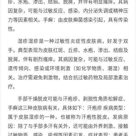
疹、水疱、渗出、结痂、脱屑，并伴有明显瘙痒。其病
因复杂，可能与过敏反应、感染、内分泌失调或精神压
力等因素相关。手癣：由皮肤癣菌感染引起，具有传染
性。
湿疹湿疹是一种过敏性炎症性皮肤病，好发于双
手。典型表现为皮肤红斑、丘疹、水疱、渗出、结痂及
脱屑，伴有剧烈瘙痒。其病因复杂，可能与过敏反应、
遗传倾向、感染或环境刺激（如化学物质、潮湿）相
关。治疗需避免刺激物，结合抗过敏药物及局部激素治
疗。
手部干燥脱皮可能与汗疱疹、剥脱性角质松解症、
手癣这三种皮肤病有关，具体如下：汗疱疹 疾病类型：
属于皮肤湿疹的一种，也被称为汗疱性脱皮。发病原
因：除了与手部多汗有关外，还可能由外界刺激、接触
过敏物质、感染、吸烟等因素引发。症状表现：患者手