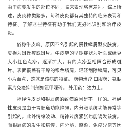
由于病变发生的部位不同，临床表现略有差别。综上所
述，皮炎种类繁多，每种皮炎都有其独特的临床表现和
特征。了解这些特征有助于我们更好地识别和治疗皮
炎。
俗称牛皮癣。原因不名引起的慢性鳞屑型皮肤病，
皮损为斑丘疹或斑片。牛皮癣的早期症状为针头或绿豆
大小红色点疹，逐渐扩大，有的点疹互相隔合形成斑
片。表面覆盖有干燥的银色鳞屑，轻轻刮除鳞屑，可见
小片血点，这就是该病的特征。 药物治疗 口服药：氨肽
素片免疫抑制剂如氨甲喋砱。 外用药：达力士。
神经性皮炎和银屑病的致病原因是不一样的。神经
性皮炎是由于胃肠道功能障碍，内分泌系统功能异常等
引起的。此外情绪波动、精神过度紧张也能诱发该病。
而银屑病的发生和遗传，内分泌，感染，免疫异常等因