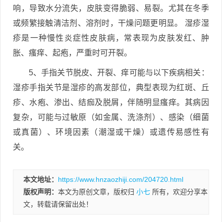
响，导致水分流失，皮肤变得脆弱、易裂。尤其在冬季
或频繁接触清洁剂、溶剂时，干燥问题更明显。 湿疹湿
疹是一种慢性炎症性皮肤病，常表现为皮肤发红、肿
胀、瘙痒、起疱，严重时可开裂。
5、手指关节脱皮、开裂、痒可能与以下疾病相关：
湿疹手指关节是湿疹的高发部位，典型表现为红斑、丘
疹、水疱、渗出、结痂及脱屑，伴随明显瘙痒。其病因
复杂，可能与过敏原（如金属、洗涤剂）、感染（细菌
或真菌）、环境因素（潮湿或干燥）或遗传易感性有
关。
本文地址：
https://www.hnzaozhiji.com/204720.html
版权声明：
本文为原创文章，版权归
小七
所有，欢迎分享本
文，转载请保留出处！