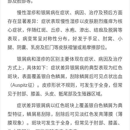
部及脸部等。
慢性湿疹和银屑病在症状、病因、治疗及预后方面
存在显著差异：症状表现慢性湿疹以皮肤剧烈瘙痒为核
心症状，伴随红斑、丘疹、水疱、渗出、结痂及脱屑等
表现，病变常呈对称性分布，好发于手足、肘窝、小
腿、阴囊、乳房及肛门等皮肤褶皱或易摩擦部位。
银屑病和湿疹的区别主要体现在症状、病因及治疗
方式上，具体如下：症状差异银屑病的典型表现为红色
斑块，表面覆盖银白色鳞屑，刮除鳞屑后可见点状出血
（Auspitz征）。皮疹形状不规则，可发生于全身，但常
见于肘部、膝盖、头皮、骶尾部及生殖器区域。
症状差异银屑病以红色斑块上覆盖银白色鳞屑为典
型特征，鳞屑易刮除，刮除后可见淡红色发亮薄膜（薄
膜现象）。斑块可发生于全身，但常见于肘部、膝盖、