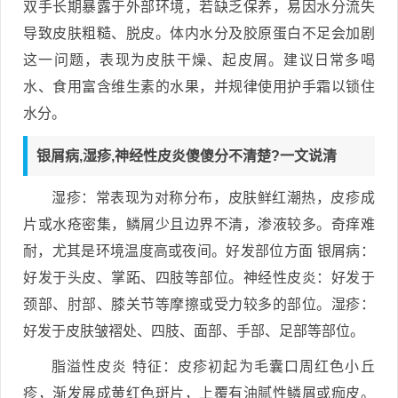
双手长期暴露于外部环境，若缺乏保养，易因水分流失
导致皮肤粗糙、脱皮。体内水分及胶原蛋白不足会加剧
这一问题，表现为皮肤干燥、起皮屑。建议日常多喝
水、食用富含维生素的水果，并规律使用护手霜以锁住
水分。
银屑病,湿疹,神经性皮炎傻傻分不清楚?一文说清
湿疹：常表现为对称分布，皮肤鲜红潮热，皮疹成
片或水疮密集，鳞屑少且边界不清，渗液较多。奇痒难
耐，尤其是环境温度高或夜间。好发部位方面 银屑病：
好发于头皮、掌跖、四肢等部位。神经性皮炎：好发于
颈部、肘部、膝关节等摩擦或受力较多的部位。湿疹：
好发于皮肤皱褶处、四肢、面部、手部、足部等部位。
脂溢性皮炎 特征：皮疹初起为毛囊口周红色小丘
疹，渐发展成黄红色斑片，上覆有油腻性鳞屑或痂皮。