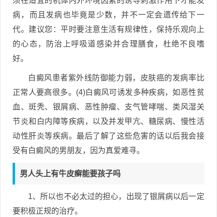
须在适宜的机体内外环境因素的诱导刺激作用下才能发
病，而且发病也毕竟是少数，并不一定会遗传给下一
代。建议您：平时要注意生活有规律性，保持乐观向上
的心态，防治上呼吸道感染并合理膳食，杜绝不良嗜
好。
白癜风患者紫外线防御能力弱，皮肤癌的发病率比
正常人要高很多。(4)白癜风可诱发多种疾病，如恶性贫
血、斑秃、银屑病、恶性肿瘤、支气管哮喘、类风湿关
节炎和白内障等疾病，以及并发甲亢、糖尿病、慢性活
动性肝炎等疾病。最后了解了这些危害的话以后我会接
受有白癜风的男朋友，因为真爱难寻。
男人头上有牛皮癣能要孩子吗
1、所以也不必太过的担心，出现了银屑病以后一定
要积极正规的治疗。