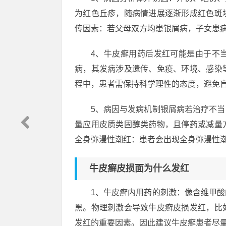
为红色丘疹，随病情进展逐渐形成红色斑
传因素：若父母双方均患银屑病，子女患
4、牛皮癣用药后发红可能是由于不
病，其发病涉及遗传、免疫、环境、感染
程中，患者需保持科学理性的态度，避免
5、病因与发病机制银屑病若治疗不
量应用皮质类固醇类药物，且停药或减量
全身弥漫性潮红：患者会出现全身弥漫性潮
牛皮癣皮损面为什么发红
1、牛皮癣内用药的刺激：像含维甲
黑。物理刺激会导致牛皮癣皮损发红，比
发红的重要因素。因此建议牛皮癣患者尽