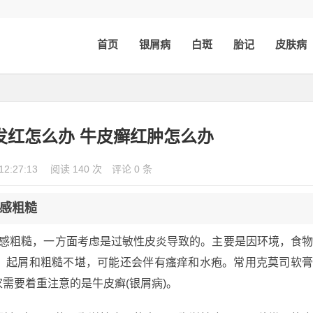
首页
银屑病
白斑
胎记
皮肤病
发红怎么办 牛皮癣红肿怎么办
12:27:13
阅读 140 次
评论 0 条
感粗糙
手感粗糙，一方面考虑是过敏性皮炎导致的。主要是因环境，食
，起屑和粗糙不堪，可能还会伴有瘙痒和水疱。常用克莫司软
需要着重注意的是牛皮癣(银屑病)。