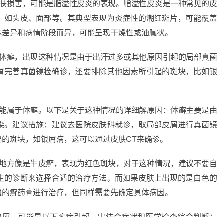
皮肤损害，可能是脂溢性皮炎的表现。脂溢性皮炎是一种常见的
，如头皮、面部等。其典型表现为炎症性的潮红斑片，可能覆
体差异和病情阶段而异，可能呈现干燥性或油腻状。
于体癣，出现这种情况是由于出汗过多或其他原因引起的局部真
屑完善真菌镜检确诊，还要排除其他因素所引起的斑块，比如
可能属于体癣。以下是关于这种情况的详细解原因：体癣主要是
染。建议措施：建议去医院皮肤科就诊，取局部皮屑进行真菌
的斑块，如银屑病，这可以通过皮肤CT来确诊。
的地方像是牛皮癣，表现为红色斑块，对于这种情况，建议不要
生的诊断来选择合适的治疗方法。而如果皮肤上出现的是白色
通的癣药膏进行治疗，但同样需要先确定具体病因。
皮屑，可能是以下疾病引起，需结合症状和医学检查综合判断