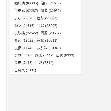
银屑病
(85905)
治疗
(74653)
。
牛皮癣
(62287)
患者
(32952)
陷
皮肤
(25970)
医院
(25804)
药物
(24516)
可以
(23907)
皮肤病
(22522)
鳞屑
(20667)
真菌
(19022)
软膏
(15611)
皮损
(11446)
皮肤科
(10940)
甚
食物
(8495)
感染
(8442)
症状
(8322)
构
头皮
(7415)
可能
(7314)
接
白癜风
(7301)
、
变
现