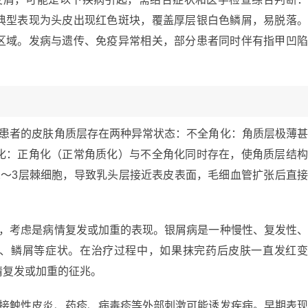
典型表现为头皮出现红色斑块，覆盖厚层银白色鳞屑，易脱落
区域。发病与遗传、免疫异常相关，部分患者同时伴有指甲凹
病患者的皮肤角质层存在两种异常状态：不全角化：角质层极薄
化：正角化（正常角质化）与不全角化同时存在，使角质层结
2～3层棘细胞，导致乳头层接近表皮表面，毛细血管扩张后直
常，考虑是病情复发或加重的表现。银屑病是一种慢性、复发性
、鳞屑等症状。在治疗过程中，如果抹完药后皮肤一直发红
情复发或加重的征兆。
、接触性皮炎、药疹、病毒疹等外部刺激可能诱发疾病。早期表