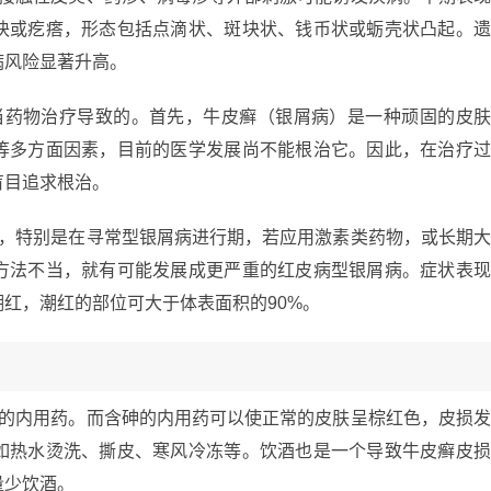
块或疙瘩，形态包括点滴状、斑块状、钱币状或蛎壳状凸起。
病风险显著升高。
当药物治疗导致的。首先，牛皮癣（银屑病）是一种顽固的皮
等多方面因素，目前的医学发展尚不能根治它。因此，在治疗
盲目追求根治。
当，特别是在寻常型银屑病进行期，若应用激素类药物，或长期
方法不当，就有可能发展成更严重的红皮病型银屑病。症状表
红，潮红的部位可大于体表面积的90%。
酸的内用药。而含砷的内用药可以使正常的皮肤呈棕红色，皮损
如热水烫洗、撕皮、寒风冷冻等。饮酒也是一个导致牛皮癣皮
量少饮酒。