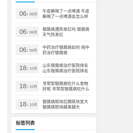
皮
盖
牛皮癣喝了一点啤酒 牛皮
06
08月
/
癣喝了一点啤酒会怎么样
银屑病遇热发红吗 银屑病
06
08月
/
天气热发红
菌
银
中药治疗银屑病如何 纯中
06
08月
/
药治疗银屑病
山东银屑病治疗医院排名
18
由
10月
/
山东银屑病治疗医院排名
榜
镜
寻常型银屑病吃什么食物
18
10月
/
好呢 寻常型银屑病吃什么
药效果好
自
银屑病斑块后期斑块变大
18
10月
/
银屑病斑块越来越大
的
标签列表
：