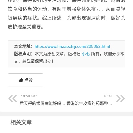
压迫。保持良好的生活习惯：保持充足的睡眠、均衡的
饮食和适当的运动，有助于增强身体免疫力，从而减轻
银屑病的症状。综上所述，头部出现银屑病时，做好头
皮护理至关重要。
本文地址：
https://www.hnzaozhiji.com/205852.html
版权声明：
本文为原创文章，版权归
小七
所有，欢迎分享本
文，转载请保留出处！
点赞
PREVIOUS:
NEXT:
后天得的银屑病能好吗 后天性银屑病会遗传给孩子吗
香港治牛皮癣的药那种好 牛皮癣 香港
相关文章