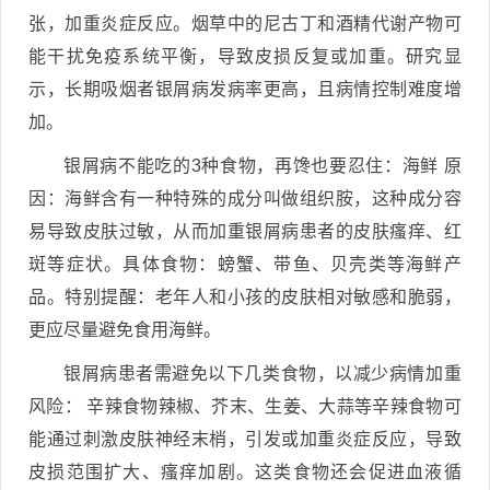
张，加重炎症反应。烟草中的尼古丁和酒精代谢产物可
能干扰免疫系统平衡，导致皮损反复或加重。研究显
示，长期吸烟者银屑病发病率更高，且病情控制难度增
加。
银屑病不能吃的3种食物，再馋也要忍住：海鲜 原
因：海鲜含有一种特殊的成分叫做组织胺，这种成分容
易导致皮肤过敏，从而加重银屑病患者的皮肤瘙痒、红
斑等症状。具体食物：螃蟹、带鱼、贝壳类等海鲜产
品。特别提醒：老年人和小孩的皮肤相对敏感和脆弱，
更应尽量避免食用海鲜。
银屑病患者需避免以下几类食物，以减少病情加重
风险： 辛辣食物辣椒、芥末、生姜、大蒜等辛辣食物可
能通过刺激皮肤神经末梢，引发或加重炎症反应，导致
皮损范围扩大、瘙痒加剧。这类食物还会促进血液循