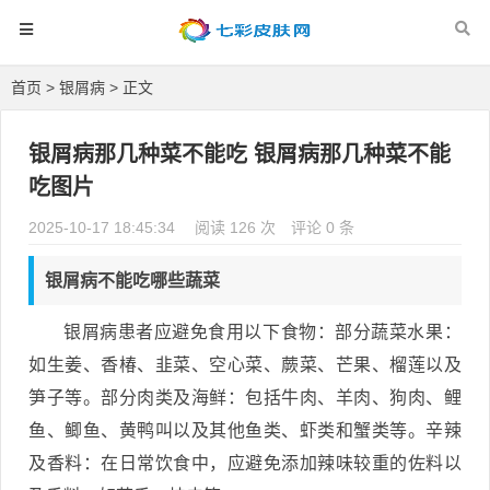
首页
>
银屑病
> 正文
银屑病那几种菜不能吃 银屑病那几种菜不能
吃图片
2025-10-17 18:45:34
阅读 126 次
评论 0 条
银屑病不能吃哪些蔬菜
银屑病患者应避免食用以下食物：部分蔬菜水果：
如生姜、香椿、韭菜、空心菜、蕨菜、芒果、榴莲以及
笋子等。部分肉类及海鲜：包括牛肉、羊肉、狗肉、鲤
鱼、鲫鱼、黄鸭叫以及其他鱼类、虾类和蟹类等。辛辣
及香料：在日常饮食中，应避免添加辣味较重的佐料以