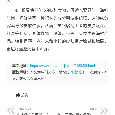
类。
4、银屑病不能吃的3种食物，再馋也要忍住：海鲜
原因：海鲜含有一种特殊的成分叫做组织胺，这种成分
容易导致皮肤过敏，从而加重银屑病患者的皮肤瘙痒、
红斑等症状。具体食物：螃蟹、带鱼、贝壳类等海鲜产
品。特别提醒：老年人和小孩的皮肤相对敏感和脆弱，
更应尽量避免食用海鲜。
本文地址：
https://www.hnzaozhiji.com/205859.html
版权声明：
本文为原创文章，版权归
小七
所有，欢迎分享本
文，转载请保留出处！
点赞
PREVIOUS:
NEXT:
牛皮癣产后可以自愈 牛皮癣生产后又严重了
他卡西醇软膏对银屑病有效吗 他卡西醇软膏治疗白斑的原理