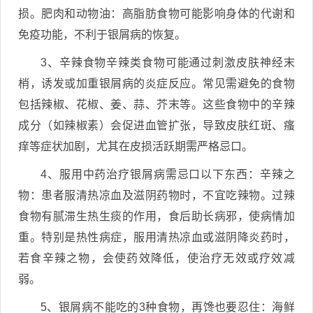
损。肥肉和动物油：高脂肪食物可能影响身体的代谢和
免疫功能，不利于银屑病的恢复。
3、辛辣食物辛辣类食物可能通过刺激皮肤神经末
梢，诱发或加重银屑病的炎症反应。常见需避免的食物
包括辣椒、花椒、姜、蒜、芥末等。这些食物中的辛辣
成分（如辣椒素）会促进血管扩张，导致皮肤红斑、瘙
痒等症状加剧，尤其在皮损活跃期需严格忌口。
4、服用中药治疗银屑病需忌口以下东西：辛辣之
物：患者服清热凉血及滋阴药物时，不宜吃辣物。过辣
食物有腻滞生热生痰的作用，食后助长病邪，使病情加
重。特别是热性病症，服用清热凉血或滋阴降炎药时，
若食辛辣之物，会使药效降低，使治疗无效或疗效减
弱。
5、银屑病不能吃的3种食物，再馋也要忍住：海鲜