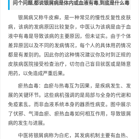
问个问题,都说银屑病是体内或血液有毒,到底是什么毒
银屑病又称牛皮癣，是一种常见的慢性反复性皮肤
病，该病的发病原因比较复杂，中医认为该病是由于血
液中有毒是导致该病的主要原因，但未证实。由于个体
差异原因以及不同的发病情况，每个人的具体用药情况
都是有差别的。因此你的这种情况建议你及时到正规的
皮肤病医院接受检查治疗，切勿自己盲目就医或是随意
用药，以免造成严重后果。
瘀热血毒：血瘀与热毒互为因果，是疾病发生、发
展的关键环节。这些病机强调的是局部与全身的代谢和
免疫紊乱，而非血液系统本身的器质性病变。图中展示
了伏邪、气滞血瘀、瘀热血毒如何相互作用，导致银屑
病的发生与进展。
中医将银屑病称为白疕，其发病机制主要有血热、