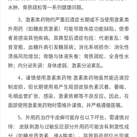
水肿、骨质疏松等一系列健康问题。
3、激素类药物的严重后遗症长期或不当使用激素类
外用药（如糖皮质激素）可能导致免疫功能缺陷，使患
者易感染其他疾病。其典型后遗症包括：代谢紊乱：嗓
音变粗、血糖升高引发糖尿病；消化系统损伤：消化性
溃疡风险增加；骨骼与体液失衡：骨质疏松、全身性水
肿；内分泌失调：身体虚弱、激素分泌紊乱。
4、谨慎使用激素类药物 激素类药物虽然能迅速控
制皮损，但长期使用易产生局部皮肤色素沉着、萎缩、
毛细血管扩张、感染、激素依赖等不良反应。因此，在
面部使用激素类药物时需格外谨慎，并严格遵循医嘱。
5、外用药治疗牛皮癣可能存在以下坏处，需谨慎对
待： 皮肤刺激与过敏反应部分外用药可能含有刺激性成
分（如糖皮质激素、维A酸类），导致用药部位出现瘙