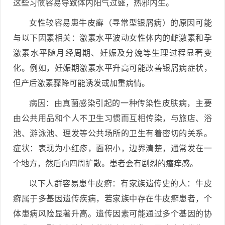
这些习惯容易导致体内阳气过盛，热邪内生。
女性较容易患牛皮癣（寻常型银屑病）的原因可能
与以下因素相关：激素水平波动女性体内的雌激素和孕
激素水平随月经周期、妊娠及分娩等生理过程显著变
化。例如，妊娠期激素水平升高可能改善银屑病症状，
但产后激素骤降可能诱发或加重病情。
病因：由真菌感染引起的一种传染性皮肤病，主要
由公共用品和个人不卫生习惯而互相传染，与旅店、浴
池、游泳池、理发等公共场所的卫生有着密切的关系。
症状：表现为小红疹，面积小，边界清楚，通常发在一
个地方，然后向四周扩散。患者会有剧烈的瘙痒感。
以下人群容易患牛皮癣：有家族遗传史的人：牛皮
癣属于多基因遗传疾病，若家族中存在牛皮癣患者，个
体患病风险显著升高。遗传因素可能通过多个基因的协