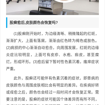
股癣愈后,皮肤颜色会恢复吗?
(1)股癣刚开始时，为边缘清晰、稍微隆起的红斑，
渐渐扩大，上面有落屑，渐渐由红色转为褐色或肤色。
(2)病损的中心渐渐自动愈合，向周围发展，红斑的边缘
炎症比较明显，上面可有皮疹、水疱、痂皮，甚至糜
烂，形成环形。(3)愈后留下暂时性色素沉着，瘙痒症状
严重。
此外，股癣还可能伴有色素沉着的症状，即患病的
皮肤颜色与周围皮肤相比会有明显的差异。在疾病好转
或痊愈之后，颜色也会经过一段时间才会恢复正常。需
要注意的是，股癣的症状可能因个体差异而有所不同，