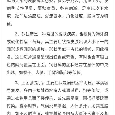
癣为足部的皮肤癣菌感染。多见于成人，儿童少见。发
病季节性明显，夏秋病重，冬春病减。足癣以皮下水
疱、趾间浸渍糜烂、渗流滋水、角化过度、脱屑等为特
征。
2、铜钱癣是一种常见的皮肤疾病，也被称为狗牙癣
或硬化性扁平苔藓。其主要症状是皮肤出现大小不一的
圆形或椭圆形的斑片，形状类似于古代的铜钱，因此得
名。这些斑片通常呈现出红色或紫色，有时也会有银白
色的鳞屑覆盖在上面。铜钱癣的症状通常在身体的中央
出现，如躯干、大腿、手臂和胸部等部位。
3、上图就是了。主要症状是局部瘙痒明显。本病容
易复发。多由于接触患癣病人或通过猫、狗等传染，或
通过衣物用具而间接传染，或先患足癣，因搔抓蔓延而
传染。夏季时节，气候炎热潮湿，人体多汗，尤其是股
内，如不及时洗澡，或穿着紧身内裤大量汗液来不及蒸