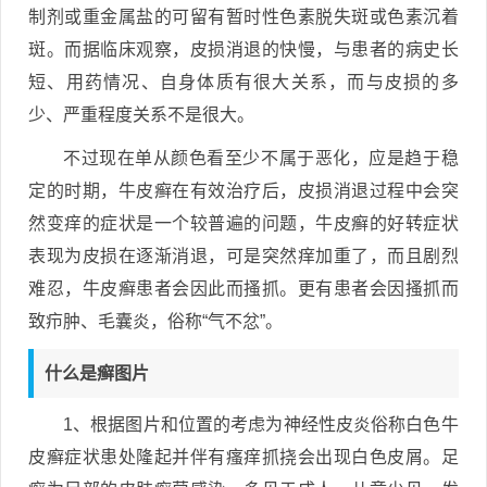
制剂或重金属盐的可留有暂时性色素脱失斑或色素沉着
斑。而据临床观察，皮损消退的快慢，与患者的病史长
短、用药情况、自身体质有很大关系，而与皮损的多
少、严重程度关系不是很大。
不过现在单从颜色看至少不属于恶化，应是趋于稳
定的时期，牛皮癣在有效治疗后，皮损消退过程中会突
然变痒的症状是一个较普遍的问题，牛皮癣的好转症状
表现为皮损在逐渐消退，可是突然痒加重了，而且剧烈
难忍，牛皮癣患者会因此而搔抓。更有患者会因搔抓而
致疖肿、毛囊炎，俗称“气不忿”。
什么是癣图片
1、根据图片和位置的考虑为神经性皮炎俗称白色牛
皮癣症状患处隆起并伴有瘙痒抓挠会出现白色皮屑。足