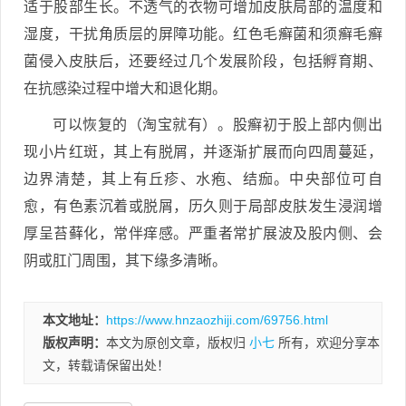
适于股部生长。不透气的衣物可增加皮肤局部的温度和
湿度，干扰角质层的屏障功能。红色毛癣菌和须癣毛癣
菌侵入皮肤后，还要经过几个发展阶段，包括孵育期、
在抗感染过程中增大和退化期。
可以恢复的（淘宝就有）。股癣初于股上部内侧出
现小片红斑，其上有脱屑，并逐渐扩展而向四周蔓延，
边界清楚，其上有丘疹、水疱、结痂。中央部位可自
愈，有色素沉着或脱屑，历久则于局部皮肤发生浸润增
厚呈苔藓化，常伴痒感。严重者常扩展波及股内侧、会
阴或肛门周围，其下缘多清晰。
本文地址：
https://www.hnzaozhiji.com/69756.html
版权声明：
本文为原创文章，版权归
小七
所有，欢迎分享本
文，转载请保留出处！