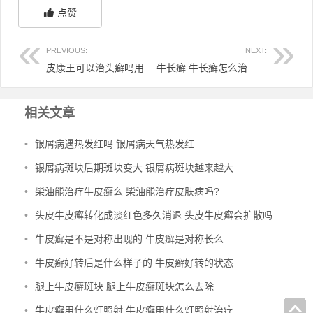
点赞
PREVIOUS:
NEXT:
皮康王可以治头癣吗用多久 皮康王可以治疗头癣吗
牛长癣 牛长癣怎么治疗最有效
相关文章
•
银屑病遇热发红吗 银屑病天气热发红
•
银屑病斑块后期斑块变大 银屑病斑块越来越大
•
柴油能治疗牛皮癣么 柴油能治疗皮肤病吗?
•
头皮牛皮癣转化成淡红色多久消退 头皮牛皮癣会扩散吗
•
牛皮癣是不是对称出现的 牛皮癣是对称长么
•
牛皮癣好转后是什么样子的 牛皮癣好转的状态
•
腿上牛皮癣斑块 腿上牛皮癣斑块怎么去除
•
牛皮癣用什么灯照射 牛皮癣用什么灯照射治疗