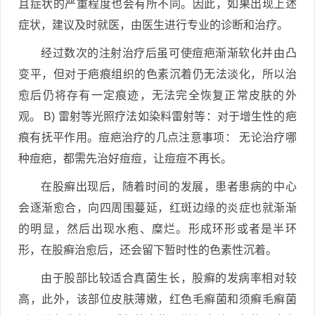
且症状的严重程度也会有所不同。因此，如果出现上述
症状，建议及时就医，由医生进行专业的诊断和治疗。
经过数次的注射治疗后虽可使痘疤渐渐软化并由凸
变平，但对于疤痕组织的色素沉着仍无法淡化，所以治
愈后仍将存有一定痕迹，无法完全恢复正常皮肤的外
观。 B) 雷射等光照疗法如染料雷射等：对于增生性的疤
痕有抚平作用。痘疤治疗的几点注意事项： 无论治疗哪
种痘疤，都需先治好痘痘，让痘痘不再长。
在股癣出现后，随着时间的发展，患者患病的中心
会逐渐愈合，向四周围蔓延，红斑边缘的炎症也就渐渐
的明显，然后出现水疱、糜烂。形成环形或者是半环
形，在股癣治愈后，还会留下暂时性的色素性沉着。
由于股部比较适合真菌生长，股癣的发病率相对较
高，此外，该部位皮肤薄嫩，红色毛癣菌和须癣毛癣菌