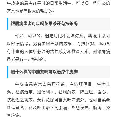
牛皮癣的患者在平时的日常生活中，可以喝一些清淡的
茶水也是有很大的帮助的。
银屑病患者可以喝花果茶还有抹茶吗
你好，可以的。但是切记不要喝浓茶。喝 花果茶可
以舒缓情绪，另有美容养颜的效果，而抹茶(Matcha)含
有丰富的人体所必须的营养成分和微量元素，对银屑病
患者是有一定好处的。
泡什么样的中药茶喝可以治疗牛皮癣
牛皮癣患者常饮茉莉花茶，有清肝明目、生津止
渴、祛痰治痢、通便利水、祛风解表、降血压、强心、
抗朽迈之功效。茉莉花除可当茶叶冲泡外，也可当菜肴
料理煮食；花及叶主治下痢腹痛，外感发热、腹泻、疮
毒疸疡。