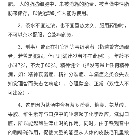
肥。 人的脂肪细胞中，未被消耗的能量，被当做中性脂
肪来储存，以便运动时作为能源使用。
2、茶水不宜过浓，也不宜置放太久。服用药物时，
不可以茶水配服，会影响药效。
3、刑事）或正在打官司等事缠身者（指遭警方通缉
者，若曾是犯罪，但已刑满出狱者不在此例）。 年龄不
小过7岁，不大于60岁。精神健全（指没有患上任何精神
病，如：精神衰弱症、精神分裂症、羊癫症之类会失去
知觉理智而失态之病症）。心理健全、正常（双性人不
可出家）。
4、这是因为茶汤中含有茶多酚类、糖类、氨基酸、
果胶、维生素等与口腔中的唾液起了化学反应，滋润口
腔，所以能起到生津止渴的作用。同时，由于铁观音中
的咖啡碱作用，促使大量的能量从人体的皮肤毛孔里散