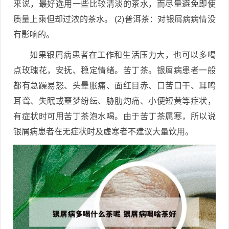
来说，最好选用一些比较清淡的茶水，而尽量避免即使
质量上乘但却过浓的茶水。 (2)普洱茶：对银屑病病情没
有影响的。
如果银屑病患者在工作和生活压力大，也可以多喝
点玫瑰花，安抚、稳定情绪。苦丁茶。银屑病患者一般
都有急躁易怒、头晕胀痛、面红目赤、口苦口干、耳鸣
耳聋、失眠或噩梦纷纭、胁肋灼痛、小便短黄等症状，
有症状时可用苦丁茶泡水喝。由于苦丁茶属寒，所以说
银屑病患者在无症状时及虚寒者不建议大量饮用。