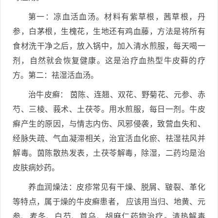
第一：凉血活血汤。材料有紫草根，茜草根，丹
参，白茅根，生槐花，生地还有鸡血藤，方法是将所有
食材洗干净之后，放入锅中，加入清水煎服，每天喝一
剂，自然就会恢复健康。这是治疗血热型牛皮藓的疗
方。第二：祛湿活血汤。
治牛皮癣： 茵陈、连翘、双花、野菊花、元参、赤
芍、三棱、莪术、土茯苓。用水煎服，每日一剂。牛皮
癣产生的原因，与情志内伤、风邪侵袭，致营血失和、
经脉失疏、气血凝滞相关，治宜活血化瘀、祛湿祛风并
解毒。茵陈散热发表，土茯苓解毒，除湿，二药均是治
皮肤病妙药。
养血润燥法：皮疹常见有干燥、脱屑、皲裂、革化
等特点，属于燥的牛皮癣患者， 应该用当归、地黄、元
参、麦冬、白芍、首乌、胡麻仁药物治疗。清热解毒