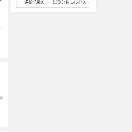
好
评论总数:0
浏览总数:14507968
羊
续