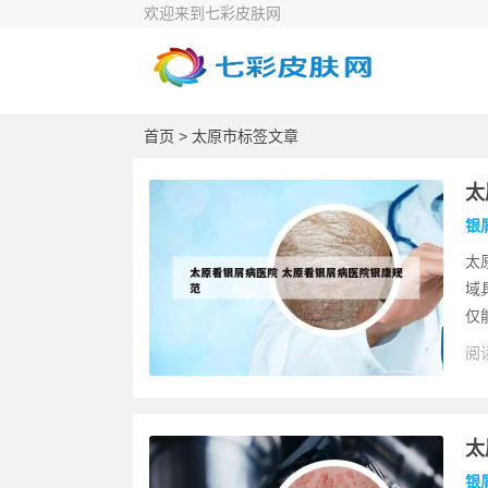
欢迎来到七彩皮肤网
首页
> 太原市标签文章
太
银
太
域
仅
阅读
太
银