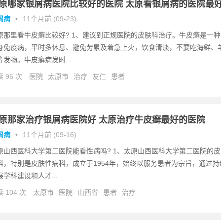
原哪家银屑病医院比较好的医院 太原看银屑病的医院最
屑病
•
11个月前 (09-23)
原那里看牛皮癣比较好? 1、建议到正规医院的皮肤科治疗。牛皮癣是一种
身免疫病，平时多休息、避免劳累及着急上火，饮食清淡，不要吃海鲜、
等发物。牛皮癣病发时...
 96 次
医院
太原市
治疗
友仁
患者
原那家治疗银屑病医院好 太原治疗牛皮癣最好的医院
屑病
•
11个月前 (09-16)
原山西医科大学第二医院能看性病吗? 1、太原山西医科大学第二医院的皮
科，特别是皮肤性病科，成立于1954年，始终以服务患者为宗旨，通过持
展学科建设和人才...
 104 次
太原市
医院
山西省
患者
治疗