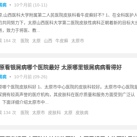
屑病
•
10个月前 (10-11)
原,山西医科大学附属第二人民医院皮肤科看牛皮癣好不? 1、在全科医护
的共同努力下，太原山西医科大学第二医院皮肤性病科正朝着新的目标大
进，致力于将医、教...
 184 次
医院
太原
山西
牛皮癣
太原市
原看银屑病哪个医院最好 太原哪里银屑病病看得好
屑病
•
10个月前 (09-26)
原哪个医院皮肤科好 1、太原市中心医院的皮肤科较好。太原市中心医院
家拥有较高声誉的医疗机构，其皮肤科在医疗质量和服务方面受到广泛认
。下面详细介绍太原市中...
 134 次
医院
太原市
皮肤科
太原
皮肤病