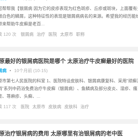
您帮帮我【银屑病 因为它的皮疹表现为红色斑疹、丘疹或斑块，上面覆有
银白色的鳞屑，这种特征性的表现是银屑病病名的来源。希望我的经历能
带来帮助牛皮癣是老百...
 120 次
银屑病
治疗
医院
太原市
职称
原最好的银屑病医院是哪个 太原治疗牛皮癣最好的医院
屑病
•
10个月前 (10-15)
原市第七人民医院的科室 1、医院特设皮肤科、银屑病康复科、采用“顽癣
消”系列中药浴免费治疗牛皮癣（银屑病）、鱼鳞病及部分皮炎、湿疹、瘙
症、荨麻疹、头癣、...
 117 次
医院
太原市
皮肤病
皮肤科
治疗
原治疗银屑病的费用 太原哪里有治银屑病的老中医