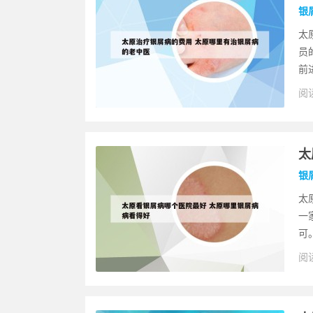
银
太
员
前
阅读
太
银
太
一
可
阅读