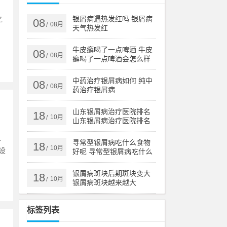
之
银屑病遇热发红吗 银屑病
08
08月
/
天气热发红
，
牛皮癣喝了一点啤酒 牛皮
08
08月
/
癣喝了一点啤酒会怎么样
中药治疗银屑病如何 纯中
08
08月
/
药治疗银屑病
山东银屑病治疗医院排名
18
10月
/
山东银屑病治疗医院排名
榜
且
寻常型银屑病吃什么食物
18
10月
/
设
好呢 寻常型银屑病吃什么
药效果好
银屑病斑块后期斑块变大
18
10月
/
银屑病斑块越来越大
标签列表