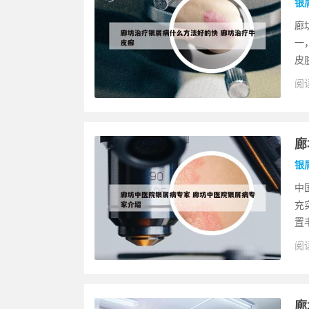
银
廊
一
皮
阅读
廊
银
中
充
置
阅读
廊