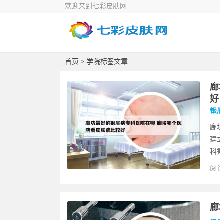
欢迎来到七彩皮肤网
首页
> 学院标签文章
廊
好
银
廊
建
科
阅读
廊