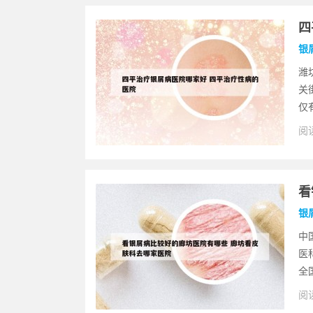
四
银
潍
关
仅
阅读
看
银
中
医
全
阅读