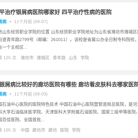
平治疗银屑病医院哪家好 四平治疗性病的医院
屑病
•
11个月前 (09-07)
坊山东经贸职业学院的位置 山东经贸职业学院地址为山东省潍坊市潍城区
街道青年路2799号（邮编：261011）。该校是省属公办全日制专科院校
有一个主校区...
 125 次
潍坊市
潍城区
青年路
山东
学院
银屑病比较好的廊坊医院有哪些 廊坊看皮肤科去哪家医
屑病
•
11个月前 (09-03)
国石油中心医院的医院特色技术 中国石油中心医院暨管道局总医院，是河
科大学石油临床医学院、天津医科大学附属石油医院、国家三级甲等医院
国百佳医院、全国首批...
 105 次
中国
廊坊市
廊坊
医院
学院