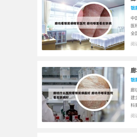
银
中
医
全
阅读
廊
银
廊
建
科
阅读