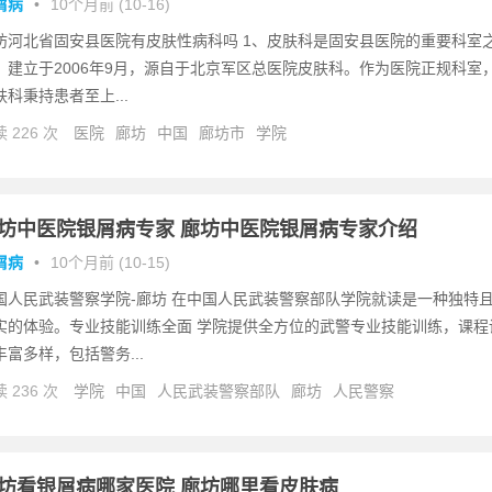
屑病
•
10个月前 (10-16)
坊河北省固安县医院有皮肤性病科吗 1、皮肤科是固安县医院的重要科室
，建立于2006年9月，源自于北京军区总医院皮肤科。作为医院正规科室
肤科秉持患者至上...
 226 次
医院
廊坊
中国
廊坊市
学院
坊中医院银屑病专家 廊坊中医院银屑病专家介绍
屑病
•
10个月前 (10-15)
国人民武装警察学院-廊坊 在中国人民武装警察部队学院就读是一种独特
实的体验。专业技能训练全面 学院提供全方位的武警专业技能训练，课程
丰富多样，包括警务...
 236 次
学院
中国
人民武装警察部队
廊坊
人民警察
坊看银屑病哪家医院 廊坊哪里看皮肤病