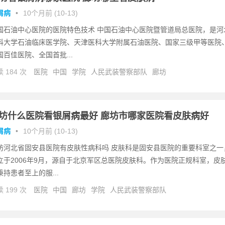
屑病
•
10个月前 (10-13)
国石油中心医院的医院特色技术 中国石油中心医院暨管道局总医院，是河
科大学石油临床医学院、天津医科大学附属石油医院、国家三级甲等医院
国百佳医院、全国首批...
 184 次
医院
中国
学院
人民武装警察部队
廊坊
坊什么医院看银屑病最好 廊坊市哪家医院看皮肤病好
屑病
•
10个月前 (10-13)
坊河北省固安县医院有皮肤性病科吗 皮肤科是固安县医院的重要科室之一
立于2006年9月，源自于北京军区总医院皮肤科。作为医院正规科室，皮
秉持患者至上的服...
 199 次
医院
中国
廊坊
学院
人民武装警察部队