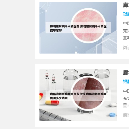
廊
银
中
充
置
阅读
廊
银
中
充
置
阅读