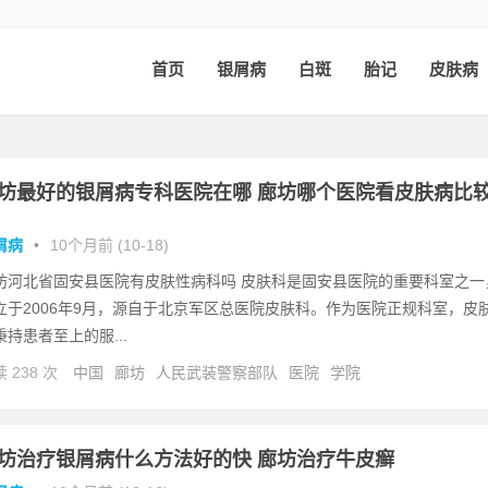
首页
银屑病
白斑
胎记
皮肤病
坊最好的银屑病专科医院在哪 廊坊哪个医院看皮肤病比
屑病
•
10个月前 (10-18)
坊河北省固安县医院有皮肤性病科吗 皮肤科是固安县医院的重要科室之一
立于2006年9月，源自于北京军区总医院皮肤科。作为医院正规科室，皮
秉持患者至上的服...
 238 次
中国
廊坊
人民武装警察部队
医院
学院
坊治疗银屑病什么方法好的快 廊坊治疗牛皮癣