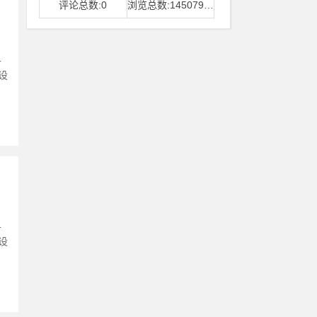
评论总数:0
浏览总数:14507968
且
设
且
设