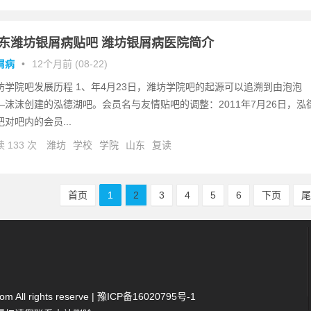
东潍坊银屑病贴吧 潍坊银屑病医院简介
屑病
•
12个月前 (08-22)
坊学院吧发展历程 1、年4月23日，潍坊学院吧的起源可以追溯到由泡泡
—沫沫创建的泓德湖吧。会员名与友情贴吧的调整：2011年7月26日，泓
吧对吧内的会员...
 133 次
潍坊
学校
学院
山东
复读
首页
1
2
3
4
5
6
下页
 All rights reserve |
豫ICP备16020795号-1