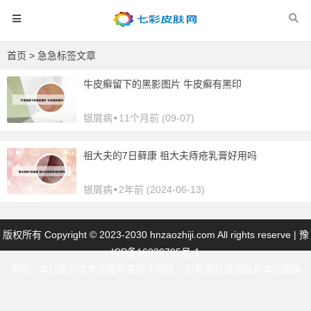
首页
> 急急标签文章
牛皮癣留下的黑影图片 牛皮癣有黑印
银屑病
•
11个月前 (09-07)
祖大夫的7日藓康 祖大夫痔疮乳膏好用吗
银屑病
•
2年前 (2024-06-13)
版权所有 Copyright © 2023-2030 hnzaozhiji.com All rights reserve |
豫
ICP备16020795号-1
声明：本站部分文字及图片来自于网络，如有侵权请您联系本站删除