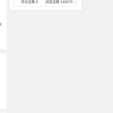
评论总数:0
浏览总数:14507968
肤
。