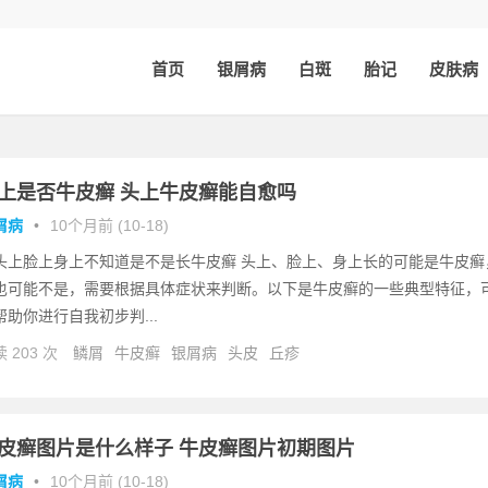
首页
银屑病
白斑
胎记
皮肤病
上是否牛皮癣 头上牛皮癣能自愈吗
屑病
•
10个月前 (10-18)
头上脸上身上不知道是不是长牛皮癣 头上、脸上、身上长的可能是牛皮癣
也可能不是，需要根据具体症状来判断。以下是牛皮癣的一些典型特征，
帮助你进行自我初步判...
 203 次
鳞屑
牛皮癣
银屑病
头皮
丘疹
皮癣图片是什么样子 牛皮癣图片初期图片
屑病
•
10个月前 (10-18)