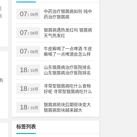
亮
中药治疗银屑病如何 纯中
07
08月
/
点
药治疗银屑病
银屑病遇热发红吗 银屑病
07
08月
/
天气热发红
牛皮癣喝了一点啤酒 牛皮
07
08月
/
癣喝了一点啤酒会怎么样
山东银屑病治疗医院排名
18
10月
/
山东银屑病治疗医院排名
榜
有
寻常型银屑病吃什么食物
18
。
10月
/
好呢 寻常型银屑病吃什么
药效果好
银屑病斑块后期斑块变大
18
10月
/
银屑病斑块越来越大
标签列表