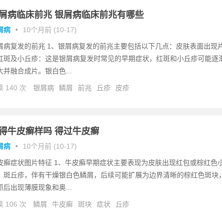
屑病临床前兆 银屑病临床前兆有哪些
屑病
•
10个月前 (10-17)
屑病复发的前兆 1、银屑病复发的前兆主要包括以下几点：皮肤表面出现
红斑及小丘疹：这是银屑病复发时常见的早期症状，红斑和小丘疹可能逐
大并融合成片。银白色...
 140 次
银屑病
鳞屑
前兆
丘疹
皮疹
得牛皮癣样吗 得过牛皮癣
屑病
•
10个月前 (10-17)
皮癣症状图片特征 1、牛皮癣早期症状主要表现为皮肤出现红包或棕红色
、斑丘疹，伴有干燥银白色鳞屑，后续可能扩展为边界清晰的棕红色斑块
抓后出现薄膜现象和奥...
 106 次
鳞屑
牛皮癣
斑块
症状
丘疹