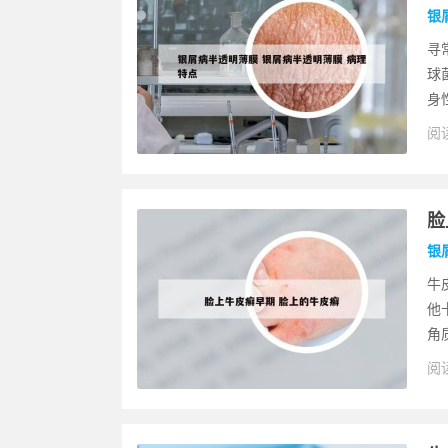
银
寻
球
身
阅读
脸
银
牛
他
角
阅读