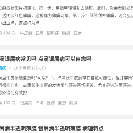
皮癣症状图片初期 1、第一步：用指甲轻轻刮去鳞屑。此时，你会看到发
半透明淡红色薄膜，这被称为薄膜现象。第二步：继续刮去薄膜，则会见
小出血点，这被称为点...
 184 次
牛皮癣
丘疹
银屑病
鳞屑
症状
滴银屑病常见吗 点滴银屑病可以自愈吗
屑病
•
10个月前 (10-18)
滴型牛皮癣能自愈吗?可以!!! 1、点滴状牛皮癣存在自愈可能性，但并非所
例都能自愈。点滴状牛皮癣的发病常与感染密切相关，尤其是链球菌感染
感染得到有效控...
 153 次
银屑病
点滴
丘疹
自愈
鳞屑
屑病半透明薄膜 银屑病半透明薄膜 病理特点