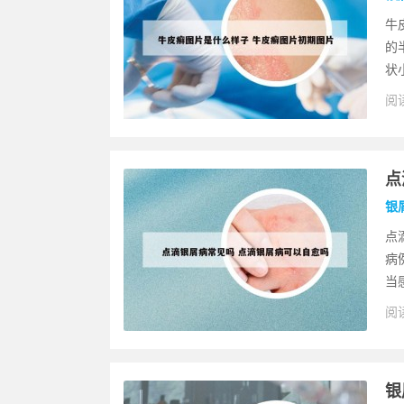
牛
的
状
阅读
点
银
点
病
当
阅读
银