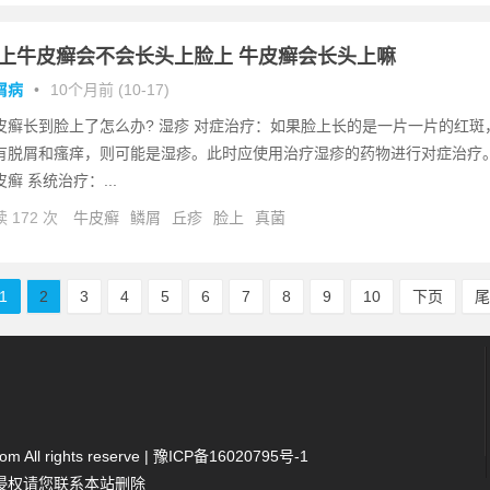
上牛皮癣会不会长头上脸上 牛皮癣会长头上嘛
屑病
•
10个月前 (10-17)
皮癣长到脸上了怎么办? 湿疹 对症治疗：如果脸上长的是一片一片的红斑
有脱屑和瘙痒，则可能是湿疹。此时应使用治疗湿疹的药物进行对症治疗
皮癣 系统治疗：...
 172 次
牛皮癣
鳞屑
丘疹
脸上
真菌
1
2
3
4
5
6
7
8
9
10
下页
 All rights reserve |
豫ICP备16020795号-1
侵权请您联系本站删除