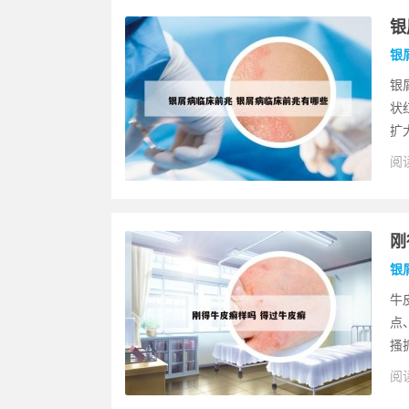
银
银
银
状
扩
阅读
刚
银
牛
点
搔
阅读