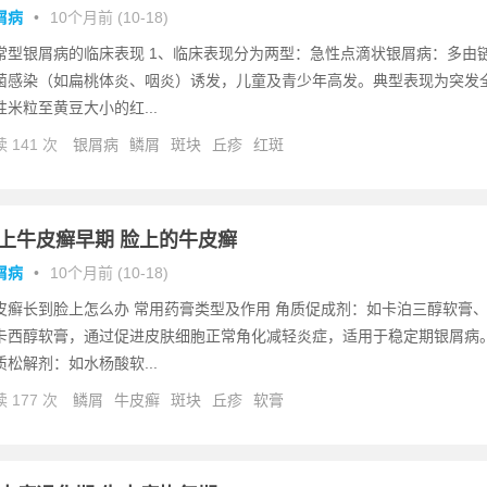
屑病
•
10个月前 (10-18)
常型银屑病的临床表现 1、临床表现分为两型：急性点滴状银屑病：多由
菌感染（如扁桃体炎、咽炎）诱发，儿童及青少年高发。典型表现为突发
性米粒至黄豆大小的红...
 141 次
银屑病
鳞屑
斑块
丘疹
红斑
上牛皮癣早期 脸上的牛皮癣
屑病
•
10个月前 (10-18)
皮癣长到脸上怎么办 常用药膏类型及作用 角质促成剂：如卡泊三醇软膏
卡西醇软膏，通过促进皮肤细胞正常角化减轻炎症，适用于稳定期银屑病
质松解剂：如水杨酸软...
 177 次
鳞屑
牛皮癣
斑块
丘疹
软膏