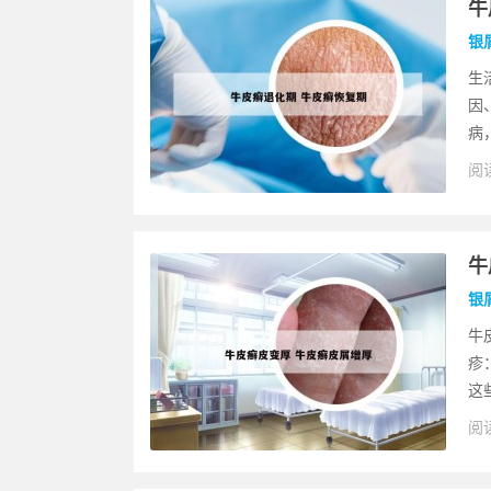
牛
银
生
因
病
阅读
牛
银
牛
疹
这
阅读