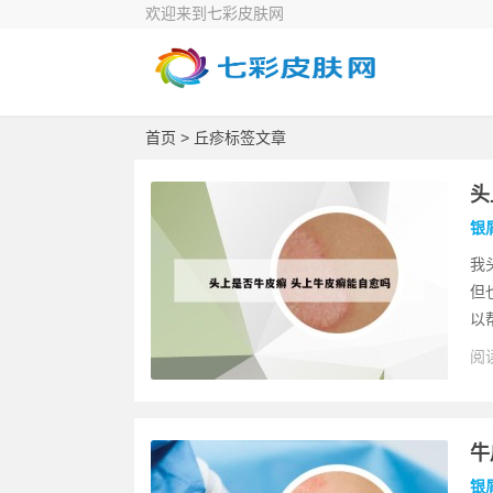
欢迎来到七彩皮肤网
首页
> 丘疹标签文章
头
银
我
但
以
阅读
牛
银