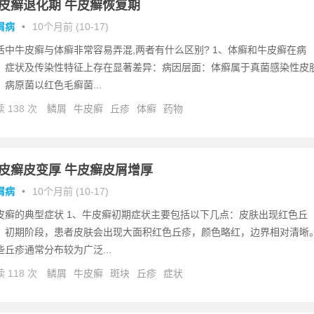
皮癣退化期 牛皮癣恢复期
屑病
•
10个月前 (10-17)
活中牛皮癣与体癣非常容易弄混,两者有什么区别? 1、体癣和牛皮癣在病
、症状及传染性特征上存在显著差异：病因层面：体癣属于真菌感染性皮
，病原菌以红色毛癣菌...
 138 次
鳞屑
牛皮癣
丘疹
体癣
药物
皮癣皮变厚 牛皮癣皮屑增厚
屑病
•
10个月前 (10-17)
皮癣的典型症状 1、牛皮癣初期症状主要包括以下几点：皮肤出现红色丘
：初期阶段，患者皮肤会出现大面积红色丘疹，颜色略红，边界相对清晰
些丘疹通常分布较为广泛...
 118 次
鳞屑
牛皮癣
斑块
丘疹
症状