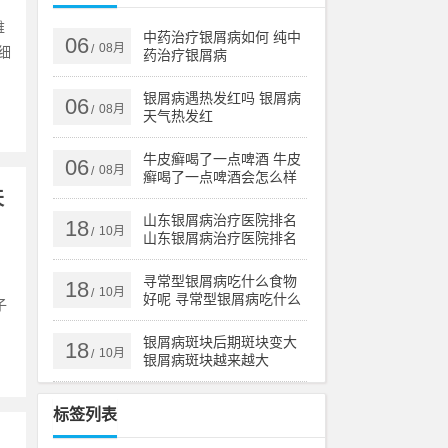
维
中药治疗银屑病如何 纯中
06
08月
/
细
药治疗银屑病
银屑病遇热发红吗 银屑病
06
08月
/
天气热发红
牛皮癣喝了一点啤酒 牛皮
06
08月
/
癣喝了一点啤酒会怎么样
天
山东银屑病治疗医院排名
18
10月
/
山东银屑病治疗医院排名
榜
寻常型银屑病吃什么食物
18
10月
/
好呢 寻常型银屑病吃什么
子
药效果好
银屑病斑块后期斑块变大
18
10月
/
银屑病斑块越来越大
标签列表