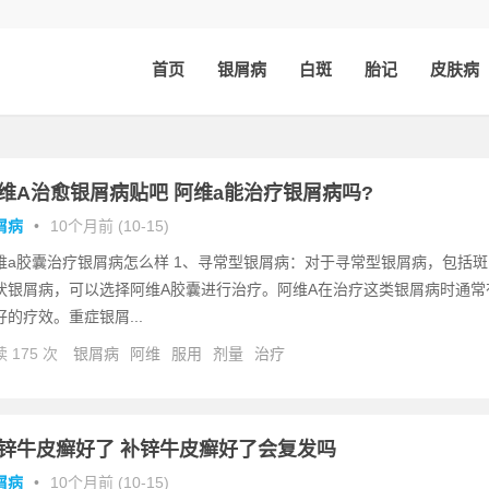
首页
银屑病
白斑
胎记
皮肤病
维A治愈银屑病贴吧 阿维a能治疗银屑病吗?
屑病
•
10个月前 (10-15)
维a胶囊治疗银屑病怎么样 1、寻常型银屑病：对于寻常型银屑病，包括斑
状银屑病，可以选择阿维A胶囊进行治疗。阿维A在治疗这类银屑病时通常
好的疗效。重症银屑...
 175 次
银屑病
阿维
服用
剂量
治疗
锌牛皮癣好了 补锌牛皮癣好了会复发吗
屑病
•
10个月前 (10-15)