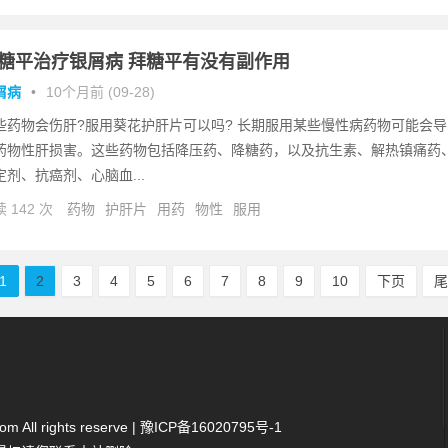
糖平治疗银屑病 拜糖平有没有副作用
屑病
•
10个月前 (09-28)
些药物会伤肝?服用葵花护肝片可以吗? 长期服用某些慢性病药物可能会导
药物性肝损害。这些药物包括降压药、降糖药，以及抗生素、解热镇痛药
定剂、抗癌剂、心脑血...
 142 次
药物
护肝片
用药
物性
服用
1
2
3
4
5
6
7
8
9
10
下页
 All rights reserve |
豫ICP备16020795号-1