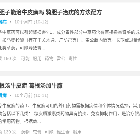
胆子能治牛皮癣吗 鸦胆子治疣的方法配方
屑病
•
10个月前 (10-12)
些中草药可以引起肾损害? 1、成分毒性部分中草药含有直接损害肾脏的成
，如马兜铃酸（存在于关木通、广防己等）、雷公藤内酯等。长期或过量
此类草药，可能导致肾...
 150 次
可能
服用
药物
雷公
毒性
根汤牛皮癣 葛根汤加牛膝
屑病
•
10个月前 (10-11)
疗牛皮癣的药 1、牛皮癣可用的外用药物需根据病情和个体情况选择，常
物包括以下几类： 糖皮质激素类药物具有抗炎、免疫抑制作用，是治疗银
的常用药物。根据效...
 139 次
药物
软膏
可能
维生素
服用