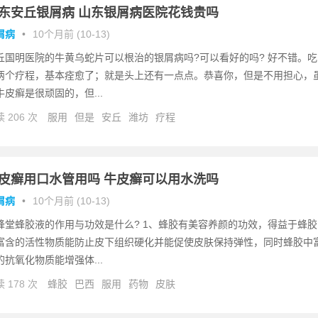
东安丘银屑病 山东银屑病医院花钱贵吗
屑病
•
10个月前 (10-13)
丘国明医院的牛黄乌蛇片可以根治的银屑病吗?可以看好的吗? 好不错。吃
两个疗程，基本痊愈了；就是头上还有一点点。恭喜你，但是不用担心，
牛皮癣是很顽固的，但...
 206 次
服用
但是
安丘
潍坊
疗程
皮癣用口水管用吗 牛皮癣可以用水洗吗
屑病
•
10个月前 (10-13)
蜂堂蜂胶液的作用与功效是什么? 1、蜂胶有美容养颜的功效，得益于蜂胶
富含的活性物质能防止皮下组织硬化并能促使皮肤保持弹性，同时蜂胶中
的抗氧化物质能增强体...
 178 次
蜂胶
巴西
服用
药物
皮肤