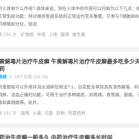
对人体有什么作用? 具体来说，锌在人体中的作用可以归纳为以下几点：
正常免疫功能：锌对维持免疫系统的正常运作至关重要。它参与T细胞和B
的增殖和分化，促进...
 184 次
矿物质
作用
人体
服用
维生素
黄解毒片治疗牛皮癣 牛黄解毒片治疗牛皮癣最多吃多少
药
屑病
•
10个月前 (10-15)
药里那些可以外用并消炎消肿及用法? 1、白花蛇舌草则具有清热解毒、利
消肿、活血止痛的功能，可用于治疗多种癌症，如胃癌、食管癌、肠癌、
癌和鼻咽癌等。此外，...
 191 次
服用
火毒
可能
药物
阿莫西林
药治牛皮癣一般多久 中药治疗牛皮癣多长时间