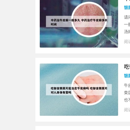
银
请
一
汤
阅读
吃
银
牛
束
也
阅读