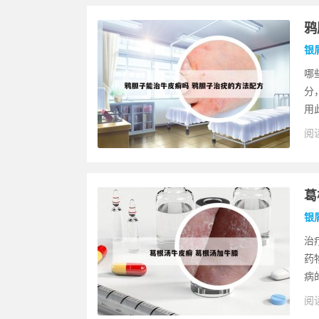
鸦
银
哪
分
用
阅读
葛
银
治
药
病
阅读