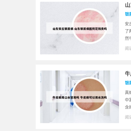
山
银
安
了
然
阅读
牛
银
真
中
含
阅读