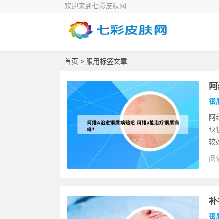
欢迎来到七彩皮肤网
首页
> 服用标签文章
阿
银
阿
块
较
阅读
补
银