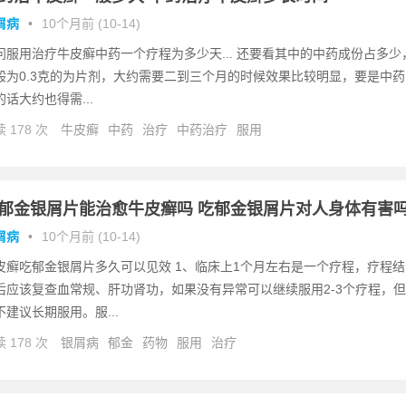
屑病
•
10个月前 (10-14)
问服用治疗牛皮癣中药一个疗程为多少天... 还要看其中的中药成份占多少
般为0.3克的为片剂，大约需要二到三个月的时候效果比较明显，要是中药
的话大约也得需...
 178 次
牛皮癣
中药
治疗
中药治疗
服用
郁金银屑片能治愈牛皮癣吗 吃郁金银屑片对人身体有害
屑病
•
10个月前 (10-14)
皮癣吃郁金银屑片多久可以见效 1、临床上1个月左右是一个疗程，疗程结
后应该复查血常规、肝功肾功，如果没有异常可以继续服用2-3个疗程，但
不建议长期服用。服...
 178 次
银屑病
郁金
药物
服用
治疗