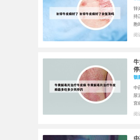
锌
持
胞
阅读
牛
停
银
中
尿
宫
阅读
中