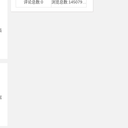
评论总数:0
浏览总数:14507968
虽
富