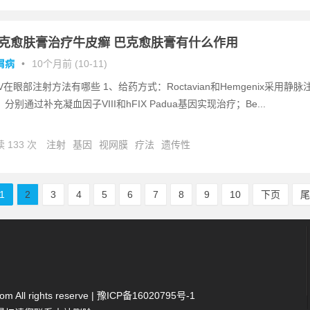
克愈肤膏治疗牛皮癣 巴克愈肤膏有什么作用
屑病
•
10个月前 (10-11)
AV在眼部注射方法有哪些 1、给药方式：Roctavian和Hemgenix采用静脉
分别通过补充凝血因子VIII和hFIX Padua基因实现治疗；Be...
 133 次
注射
基因
视网膜
疗法
遗传性
1
2
3
4
5
6
7
8
9
10
下页
 All rights reserve |
豫ICP备16020795号-1