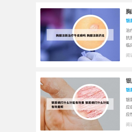
胸
银
治
抗
临
阅读
银
银
银
应
应
阅读