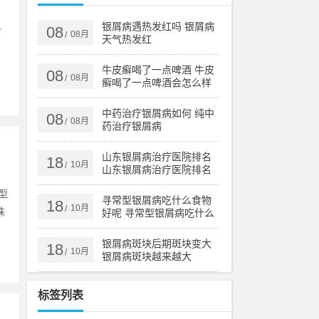
，
银屑病遇热发红吗 银屑病
08
08月
/
天气热发红
牛皮癣喝了一点啤酒 牛皮
08
08月
/
癣喝了一点啤酒会怎么样
中药治疗银屑病如何 纯中
08
08月
/
药治疗银屑病
山东银屑病治疗医院排名
18
10月
/
山东银屑病治疗医院排名
榜
型
寻常型银屑病吃什么食物
18
10月
/
珠
好呢 寻常型银屑病吃什么
药效果好
银屑病斑块后期斑块变大
18
10月
/
银屑病斑块越来越大
标签列表