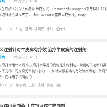
屑病
•
10个月前 (10-18)
AV在眼部注射方法有哪些 给药方式：Roctavian和Hemgenix采用静脉注射
通过补充凝血因子VIII和hFIX Padua基因实现治疗；Beqv...
 266 次
注射
基因
视网膜
疗法
遗传性
么注射针对牛皮癣有疗效 治疗牛皮癣的注射剂
屑病
•
10个月前 (10-17)
皮癣打针用什么药 牛皮癣打针常用的药物是生物制剂。常见的生物制剂类
以下几种：司库奇尤单抗注射液：一种针对银屑病的有效治疗药物。依奇
抗：同样用于银屑病的...
 118 次
银屑病
皮损
注射
药物
治疗
屑病山高制药 山东银屑病生物制剂