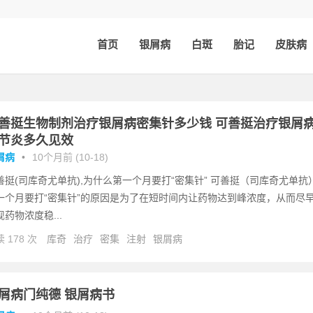
首页
银屑病
白斑
胎记
皮肤病
善挺生物制剂治疗银屑病密集针多少钱 可善挺治疗银屑
节炎多久见效
屑病
•
10个月前 (10-18)
善挺(司库奇尤单抗),为什么第一个月要打“密集针” 可善挺（司库奇尤单抗
一个月要打“密集针”的原因是为了在短时间内让药物达到峰浓度，从而尽
现药物浓度稳...
 178 次
库奇
治疗
密集
注射
银屑病
屑病门纯德 银屑病书