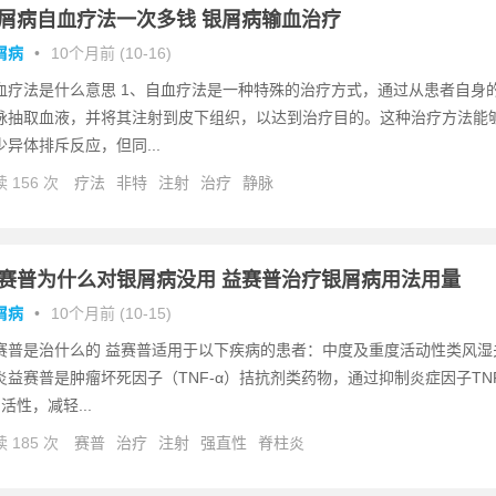
屑病自血疗法一次多钱 银屑病输血治疗
屑病
•
10个月前 (10-16)
血疗法是什么意思 1、自血疗法是一种特殊的治疗方式，通过从患者自身
脉抽取血液，并将其注射到皮下组织，以达到治疗目的。这种治疗方法能
少异体排斥反应，但同...
 156 次
疗法
非特
注射
治疗
静脉
赛普为什么对银屑病没用 益赛普治疗银屑病用法用量
屑病
•
10个月前 (10-15)
赛普是治什么的 益赛普适用于以下疾病的患者：中度及重度活动性类风湿
炎益赛普是肿瘤坏死因子（TNF-α）拮抗剂类药物，通过抑制炎症因子TNF
活性，减轻...
 185 次
赛普
治疗
注射
强直性
脊柱炎