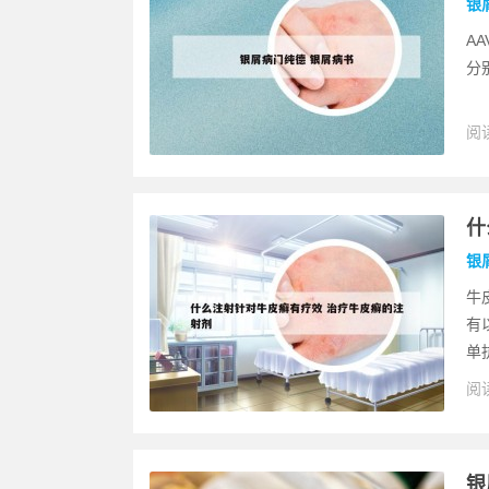
银
A
分别
阅读
什
银
牛
有
单
阅读
银