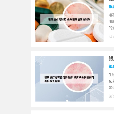
银
毛
肌
的
阅读
银
银
生
跖
如
阅读