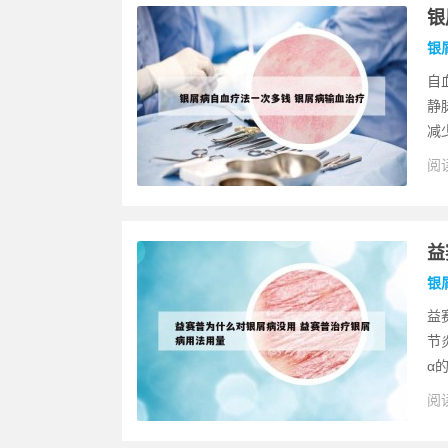
银
银
自
静
减
阅读
益
银
益
节
α的
阅读