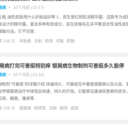
屑病
•
10个月前 (10-17)
孔粗,油性皮肤用什么护肤品好啊 1、资生堂红妍肌活精华露：这款专为成
肤设计的精华露，富含多种有效成分，旨在收缩毛孔并平衡混合性油性皮
油脂分泌。它不仅提...
 148 次
羊胎素
注射
知母
可能
药物
屑病打完可善挺特别痒 银屑病生物制剂可善挺多久能停
屑病
•
10个月前 (10-16)
物制剂“可善挺”的详细介绍 快速持久：可善挺在中重度银屑病以及头皮、
和甲银屑病治疗中体现出快速、持久的疗效。它能够迅速减轻患者的症状
红斑、鳞屑、瘙痒等...
 168 次
银屑病
特异性
注射
制剂
皮损