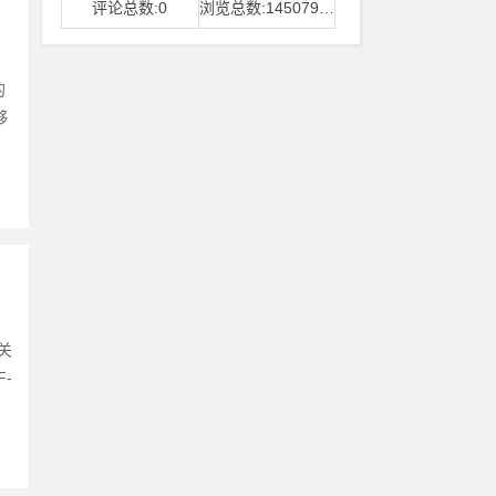
评论总数:0
浏览总数:14507968
的
够
关
-