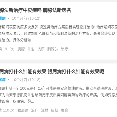
腺法新治疗牛皮癣吗 胸腺法新药名
屑病
•
10个月前 (10-12)
疗期间表面抗原多次反弹,换这类治疗方案后我实现临床治愈! 治疗期间表
原多次反弹后，通过加用乙肝疫苗和胸腺法新的治疗方案，患者最终实现
床治愈。具体分析如...
 191 次
胸腺
注射
抗原
胸腺肽
治疗
屑病打什么针能有效果 银屑病打什么针能有效果呢
屑病
•
10个月前 (10-12)
屑病打针一针100元是什么药 可能是曲安奈德注射液。曲安奈德注射液，
症为曲安奈德肌肉注射给药用于皮质类固醇类药物治疗的疾病，例如变态
性疾病、皮肤病、弥...
 110 次
银屑病
治疗
注射
皮损
库奇