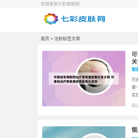
欢迎来到七彩皮肤网
首页
> 注射标签文章
可
关
银
可
第
实
阅读
银