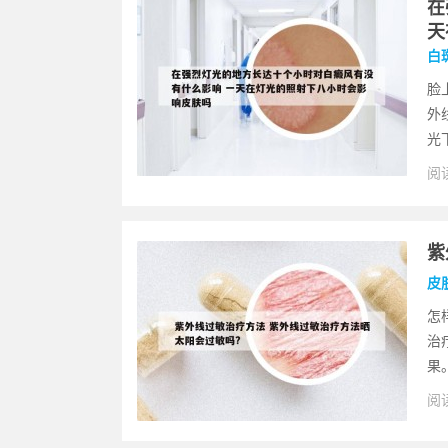
在
天
白
脸
外
光
阅读
肤
紫
皮
怎
治
果
阅读