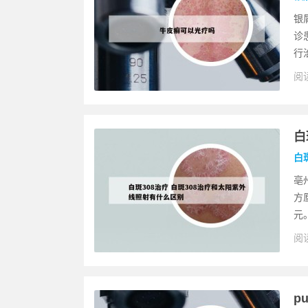
银
诊
行
阅读
白
白
亳
方
元
阅读
p