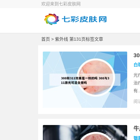
欢迎来到七彩皮肤网
首页
> 紫外线 第131页标签文章
3
白
光
治
有..
阅读
牛
银