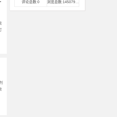
一
评论总数:0
浏览总数:14507968
紫
灯
剂
效