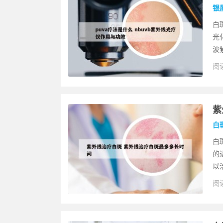
银
白
光
波紫
阅读
紫
白
白
的
以
阅读