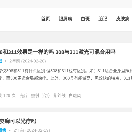
首页
银屑病
白斑
胎记
皮肤病
08和311效果是一样的吗 308与311激光可混合用吗
斑
•
2年前 (2024-02-20)
疗仪308和311有什么区别 但308和311也有区别。如：311适合全身型照
疗，而308更适合局部治疗。此外，308具有能量高、见效快的特点，311
.
 129 次
光疗
照射
治疗
紫外线
白癜风
皮癣可以光疗吗
屑病
•
2年前 (2024-02-19)