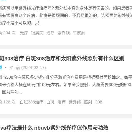
屑病可以用紫外线光疗治疗吗? 紫外线本身对身体是有伤害的，如果患者
患有银屑病这个疾病，此病是很顽固的，不容易根治的，选择照射紫外线
治疗不是不可以的，只...
 204 次
光疗
银屑病
治疗
紫外线
牛皮癣
斑308治疗 白斑308治疗和太阳紫外线照射有什么区别
斑
•
3年前 (2024-02-17)
州市308治白癜风多少钱? 准分子激光治疗费用是根据照射面积确定。每
厘米价格大概在50元到100元左右。如果全脸照射，大概需要300元的500
。因为照射...
 128 次
白斑308治疗
白斑
治疗
紫外线
照射
308
uva疗法是什么 nbuvb紫外线光疗仪作用与功效