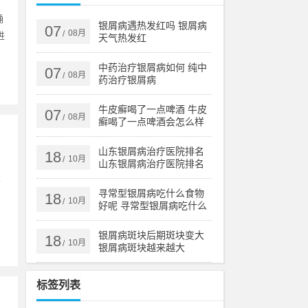
确
银屑病遇热发红吗 银屑病
07
08月
/
进
天气热发红
中药治疗银屑病如何 纯中
07
08月
/
药治疗银屑病
牛皮癣喝了一点啤酒 牛皮
07
08月
/
癣喝了一点啤酒会怎么样
山东银屑病治疗医院排名
18
10月
/
山东银屑病治疗医院排名
榜
平
寻常型银屑病吃什么食物
18
10月
/
好呢 寻常型银屑病吃什么
药效果好
银屑病斑块后期斑块变大
18
10月
/
银屑病斑块越来越大
标签列表