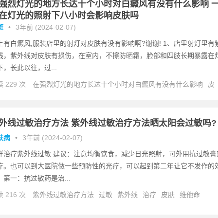
强烈灯光的地方长达十个小时对白癜风有没有什么影响 
在灯光的照射下八小时会影响皮肤吗
斑
•
3年前 (2024-02-07)
上有白癜风,服装店里的射灯对皮肤有没有影响啊?谢谢! 1、店里射灯里有
线，紫外线对皮肤有损伤，在室内，不擦防晒霜，脸部和四肢长期暴露在
下，长此以往，过...
 229 次
在强烈灯光的地方长达十个小时对白癜风有没有什么影响
皮
白癜风
影响
紫外线
患者
外线过敏治疗方法 紫外线过敏治疗方法晒太阳会过敏吗?
肤病
•
3年前 (2024-02-07)
样治疗紫外线过敏 建议：注意均衡饮食，减少日光照射，可外用抗过敏膏
疗。也可以到大医院做一些预防性的光疗，可以起到第二年让它不发作的
。第一：抗过敏药是治...
 216 次
紫外线过敏治疗方法
过敏
紫外线
治疗
皮肤
维他命