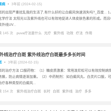
屑病
•
3年前 (2024-02-15)
斑的出现严重扰乱我的生活了,有什么好的让白癜风快速消失吗?_百度... 1
化学疗法 太阳光以及紫外线也可以有效地促进人体皮肤色素的形成。而且
外线UV...
 145 次
puva疗法是什么
光疗
紫外线
功效
疗法
作用
外线治疗白斑 紫外线治疗白斑最多多长时间
斑
•
3年前 (2024-02-15)
斑的治疗方法 口服药物：（1）糖皮质激素：常用泼尼松可以有效控制病
进展，防止病情逐渐加重。（2）中药制剂：如白癜风丸、白灵片口服，
治疗各种类型的白癜风...
 154 次
紫外线治疗白斑
长时
白斑
紫外线
治疗
多多