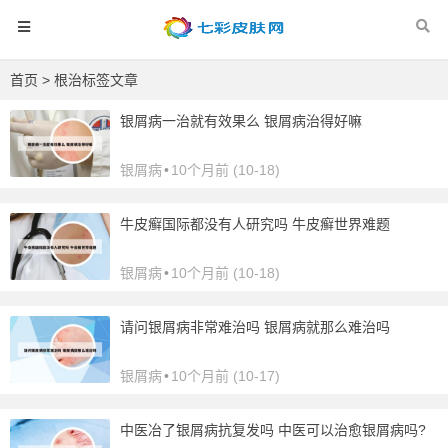
首页
> 根治标签文章
银屑病一治就有效果么 银屑病治得好嘛
银屑病
•
10个月前 (10-18)
牛皮癣国际都没有人研究吗 牛皮癣世界难题
银屑病
•
10个月前 (10-18)
请问银屑病非常难治吗 银屑病就那么难治吗
银屑病
•
10个月前 (10-17)
中医冶了银屑病抗复发吗 中医可以治愈银屑病吗?