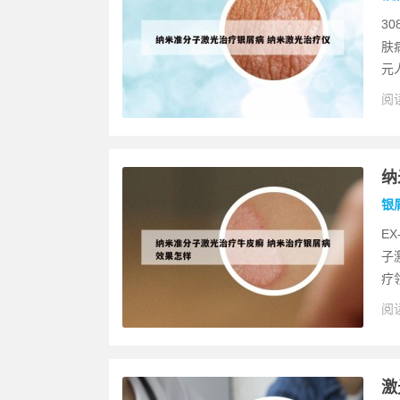
3
肤
元人
阅读
纳
银
E
子
疗领
阅读
激