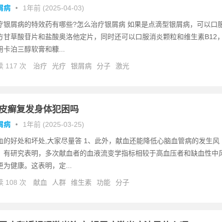
屑病
•
1年前 (2025-04-03)
疗银屑病的特效药有哪些?怎么治疗银屑病 如果是点滴型银屑病，可以口
方甘草酸苷片和盐酸奥洛他定片，同时还可以口服消炎颗粒和维生素B12
用卡泊三醇软膏和糠...
 117 次
治疗
光疗
银屑病
分子
激光
皮癣复发身体犯困吗
屑病
•
1年前 (2025-03-25)
血的好处和坏处,大家尽量答 1、此外，献血还能降低心脑血管病的发生风
。有研究表明，多次献血者的血液流变学指标相较于高血压者和缺血性中
更为健康。这表明，定...
 108 次
献血
人群
维生素
功能
分子