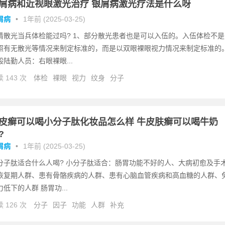
屑病和近视眼激光治疗 银屑病激光疗法是什么呀
屑病
•
1年前 (2025-03-25)
睛散光当兵体检能过吗? 1、部分散光患者也是可以入伍的。入伍体检不是
照有无散光等情况来制定标准的，而是以双眼裸眼视力情况来制定标准的
般陆勤人员：右眼裸眼...
 143 次
体检
裸眼
视力
纹身
分子
皮癣可以喝小分子肽化妆品怎么样 牛皮肤癣可以喝牛奶
?
屑病
•
1年前 (2025-03-25)
分子肽适合什么人喝? 小分子肽适合：肠胃功能不好的人、大病初愈及手
恢复期人群、患有骨骼疾病的人群、患有心脑血管疾病和高血糖的人群、
力低下的人群 肠胃功...
 126 次
分子
因子
功能
人群
补充