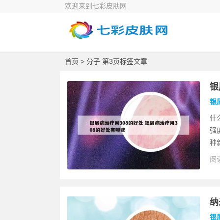
欢迎来到七彩皮肤网
首页
> 分子 第3页标签文章
银
银
什
强
种
阅读
纳
银