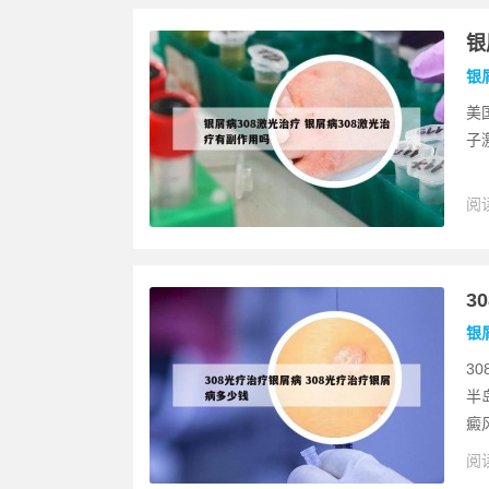
银
银
美国
子
阅读
3
银
3
半
癜
阅读