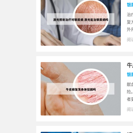
银
治
复
外
阅读
牛
银
献
险
者
阅读