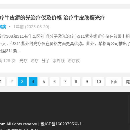
疗牛皮癣的光治疗仪及价格 治疗牛皮肤癣光疗
屑病
•
1年前 (2025-03-20)
疗仪308和311有什么区别 准分子激光治疗与311紫外线光疗仪在效果上相
不大，但311紫外线光疗仪在价格方面更具优势。此外，希格玛公司推出
型311紫...
 126 次
光疗
治疗
分子
紫外线
治疗仪
1
2
3
4
5
6
7
8
9
10
下页
 All rights reserve |
豫ICP备16020795号-1