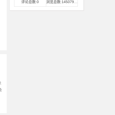
评论总数:0
浏览总数:14507968
。
术
免