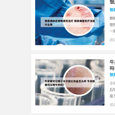
银
银
眼
按
一
阅读
牛
吗
银
小
后
疫
阅读