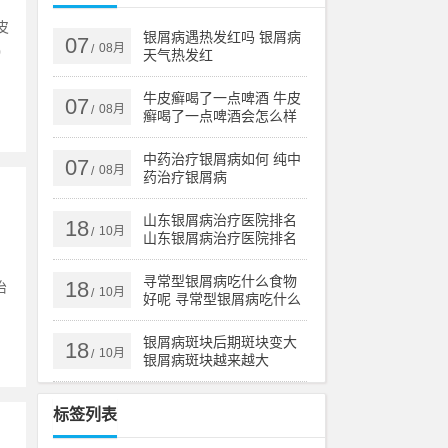
皮
银屑病遇热发红吗 银屑病
07
08月
/
0
天气热发红
牛皮癣喝了一点啤酒 牛皮
07
08月
/
癣喝了一点啤酒会怎么样
中药治疗银屑病如何 纯中
07
08月
/
药治疗银屑病
山东银屑病治疗医院排名
18
10月
/
山东银屑病治疗医院排名
榜
寻常型银屑病吃什么食物
18
治
10月
/
好呢 寻常型银屑病吃什么
药效果好
银屑病斑块后期斑块变大
18
10月
/
银屑病斑块越来越大
标签列表