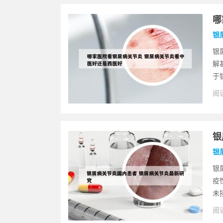
哪
银
银
解
于
阅读
银
银
银
疫
未
阅读