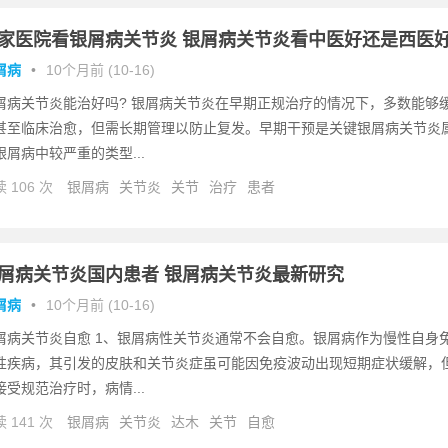
家医院看银屑病关节炎 银屑病关节炎看中医好还是西医
屑病
•
10个月前 (10-16)
屑病关节炎能治好吗? 银屑病关节炎在早期正规治疗的情况下，多数能够
甚至临床治愈，但需长期管理以防止复发。早期干预是关键银屑病关节炎
银屑病中较严重的类型...
 106 次
银屑病
关节炎
关节
治疗
患者
屑病关节炎国内患者 银屑病关节炎最新研究
屑病
•
10个月前 (10-16)
屑病关节炎自愈 1、银屑病性关节炎通常不会自愈。银屑病作为慢性自身
性疾病，其引发的皮肤和关节炎症虽可能因免疫波动出现短期症状缓解，
接受规范治疗时，病情...
 141 次
银屑病
关节炎
达木
关节
自愈