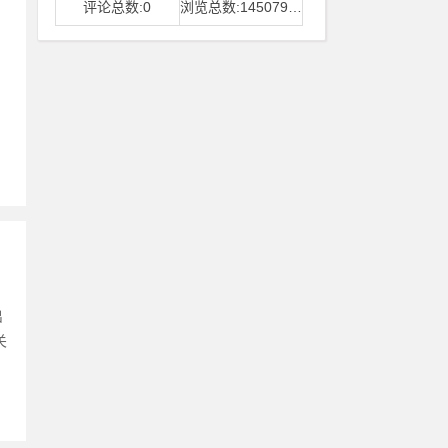
评论总数:0
浏览总数:14507968
出
关