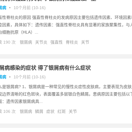
屑病
•
10个月前 (10-16)
直性脊柱炎的原因 强直性脊柱炎的发病原因主要包括遗传因素、环境因素
疫因素，具体如下：遗传因素：强直性脊柱炎具有显著的家族聚集性，与
白细胞抗原（HLA）...
 190 次
银屑病
关节炎
强直性
脊柱炎
关节
屑病感染的症状 得了银屑病有什么症状
屑病
•
10个月前 (10-16)
么是银屑病? 1、银屑病是一种常见的慢性炎症性皮肤病，主要表现为皮肤
现边界清晰的红色斑块，表面覆盖多层银白色鳞屑。患病原因主要包括以
面：遗传因素银屑病具...
 106 次
银屑病
鳞屑
症状
红斑
关节