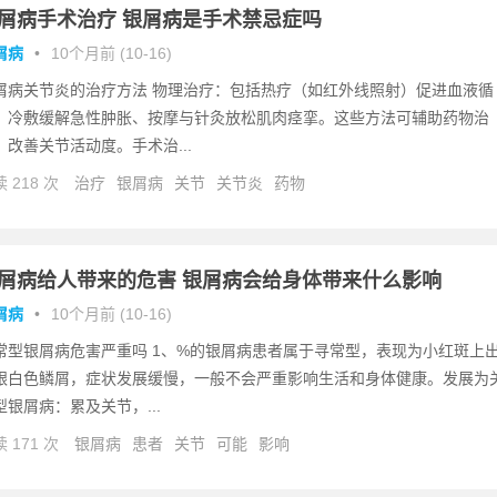
屑病手术治疗 银屑病是手术禁忌症吗
屑病
•
10个月前 (10-16)
屑病关节炎的治疗方法 物理治疗：包括热疗（如红外线照射）促进血液循
、冷敷缓解急性肿胀、按摩与针灸放松肌肉痉挛。这些方法可辅助药物治
，改善关节活动度。手术治...
 218 次
治疗
银屑病
关节
关节炎
药物
屑病给人带来的危害 银屑病会给身体带来什么影响
屑病
•
10个月前 (10-16)
常型银屑病危害严重吗 1、%的银屑病患者属于寻常型，表现为小红斑上
银白色鳞屑，症状发展缓慢，一般不会严重影响生活和身体健康。发展为
型银屑病：累及关节，...
 171 次
银屑病
患者
关节
可能
影响