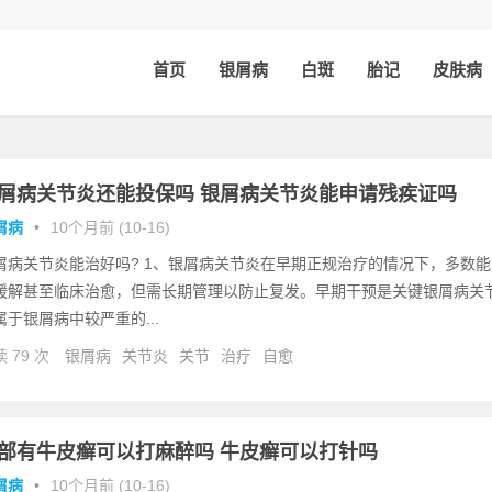
首页
银屑病
白斑
胎记
皮肤病
屑病关节炎还能投保吗 银屑病关节炎能申请残疾证吗
屑病
•
10个月前 (10-16)
屑病关节炎能治好吗? 1、银屑病关节炎在早期正规治疗的情况下，多数能
缓解甚至临床治愈，但需长期管理以防止复发。早期干预是关键银屑病关
属于银屑病中较严重的...
 79 次
银屑病
关节炎
关节
治疗
自愈
部有牛皮癣可以打麻醉吗 牛皮癣可以打针吗
屑病
•
10个月前 (10-16)