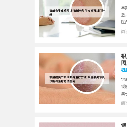
早
愈
医
阅读
银
图
银
银
缓
属
阅读
银