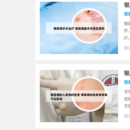
银
银
银
环
疗
阅读
银
银
寻
现
节
阅读