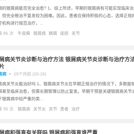
期的银屑病能否完全治愈? 1、综上所述，早期的银屑病有可能实现临床治
，但完全根治不复发较为困难。因此，患者应保持积极的心态，选择正规
疗机构进行规范治疗，...
 86 次
牛皮癣
银屑病
鳞屑
皮损
关节
屑病关节炎诊断与治疗方法 银屑病关节炎诊断与治疗方
片
屑病
•
10个月前 (10-16)
屑病关节炎能治好吗 1、银屑病关节炎在早期正规治疗的情况下，多数能
解甚至临床治愈，但需长期管理以防止复发。早期干预是关键银屑病关节
于银屑病中较严重的类...
 95 次
银屑病
关节炎
关节
患者
治疗
屑病和强直有关联吗 银屑病和强直谁严重