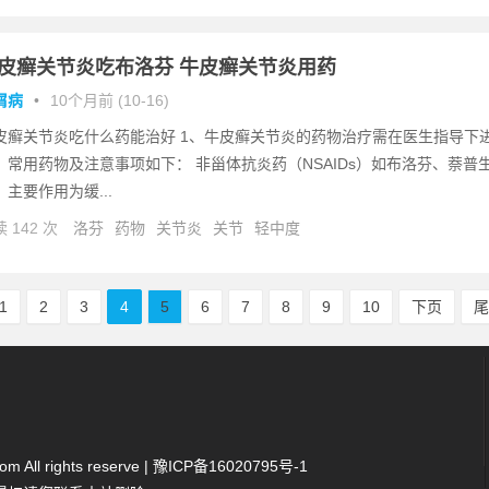
皮癣关节炎吃布洛芬 牛皮癣关节炎用药
屑病
•
10个月前 (10-16)
皮癣关节炎吃什么药能治好 1、牛皮癣关节炎的药物治疗需在医生指导下
，常用药物及注意事项如下： 非甾体抗炎药（NSAIDs）如布洛芬、萘普
，主要作用为缓...
 142 次
洛芬
药物
关节炎
关节
轻中度
1
2
3
4
5
6
7
8
9
10
下页
 All rights reserve |
豫ICP备16020795号-1