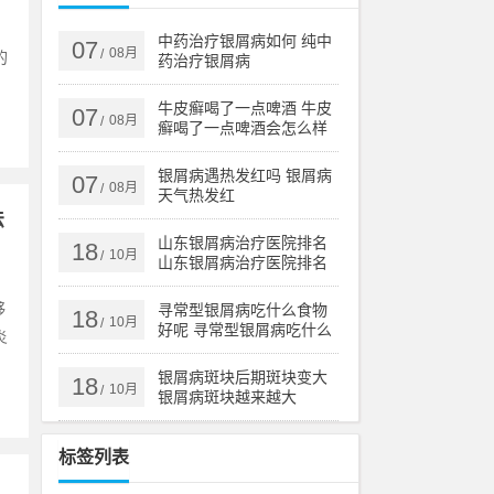
中药治疗银屑病如何 纯中
07
08月
/
的
药治疗银屑病
牛皮癣喝了一点啤酒 牛皮
07
08月
/
癣喝了一点啤酒会怎么样
银屑病遇热发红吗 银屑病
07
08月
/
天气热发红
法
山东银屑病治疗医院排名
18
10月
/
山东银屑病治疗医院排名
榜
够
寻常型银屑病吃什么食物
18
10月
/
好呢 寻常型银屑病吃什么
炎
药效果好
银屑病斑块后期斑块变大
18
10月
/
银屑病斑块越来越大
标签列表