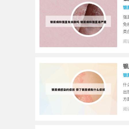
银
强
免
类
阅读
银
银
什
出
方
阅读