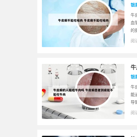
银
牛
血
的
阅读
牛
银
牛
能
导
阅读