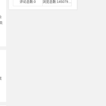
评论总数:0
浏览总数:14507968
会
类
或