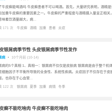
了牛皮癣能喝酒吗 牛皮癣患者不可以喝酒。首先，大量研究表明，酒精是
和加重牛皮癣的重要因素之一。牛皮癣的严重程度与酒精摄入量呈正相关
意味着饮酒量越大，病...
 171 次
牛皮癣
酒精
加重
患者
炎症
皮银屑病季节性 头皮银屑病季节性发作
屑病
•
10个月前 (10-14)
屑病的5个真相 1、真相一：银屑病不仅仅是皮肤病 银屑病是由于整个机
症细胞因子不平衡所导致的全身性、系统性疾病。炎症因子不仅存在于皮
面，也存在于心血管...
 122 次
银屑病
夏季
加重
病情
冬季
皮癣不能吃啥肉 牛皮癣不能吃啥肉