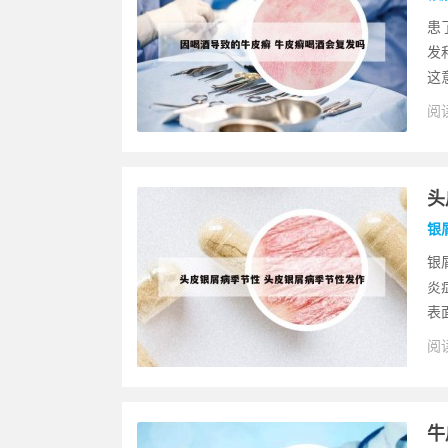
患
发
这
阅读
头
银
银
炎
表
阅读
牛