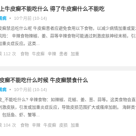
上牛皮癣不能吃什么 得了牛皮癣什么不能吃
屑病
•
10个月前 (10-14)
皮癣禁忌吃什么呢 牛皮癣患者应避免食用以下食物，以减少病情加重或复
风险： 辛辣食物辣椒、姜、蒜等辛辣食物可能通过刺激皮肤神经末梢，引
加重炎症反应。这类...
 112 次
食物
牛皮癣
辛辣
患者
加重
皮癣不能吃什么时候 牛皮癣禁食什么
屑病
•
10个月前 (10-14)
皮_不能吃什么? 辛辣食物：如辣椒、花椒、姜、葱、蒜等。这类食物会直
刺激皮肤，引发或加重炎症反应，导致皮损范围扩大或瘙痒加剧。 海鲜类
：包括鱼、虾、蟹等...
 104 次
食物
辛辣
牛皮癣
皮损
加重