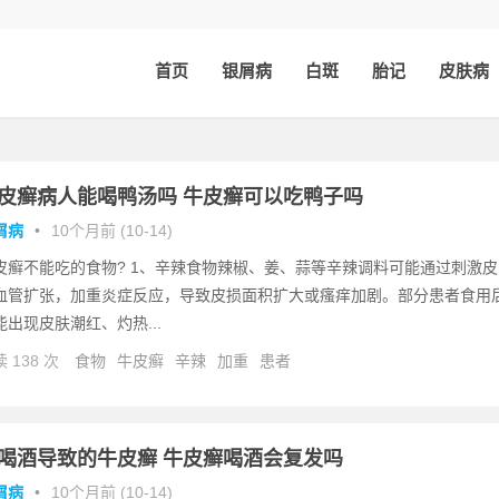
首页
银屑病
白斑
胎记
皮肤病
皮癣病人能喝鸭汤吗 牛皮癣可以吃鸭子吗
屑病
•
10个月前 (10-14)
皮癣不能吃的食物? 1、辛辣食物辣椒、姜、蒜等辛辣调料可能通过刺激皮
血管扩张，加重炎症反应，导致皮损面积扩大或瘙痒加剧。部分患者食用
能出现皮肤潮红、灼热...
 138 次
食物
牛皮癣
辛辣
加重
患者
喝酒导致的牛皮癣 牛皮癣喝酒会复发吗
屑病
•
10个月前 (10-14)