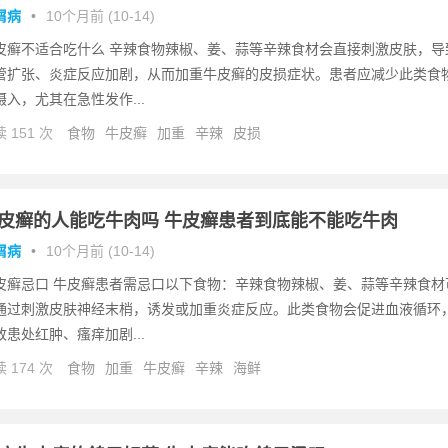
屑病
•
10个月前 (10-14)
皮癣不适合吃什么 辛辣食物辣椒、姜、蒜等辛辣食材会直接刺激皮肤，导
管扩张、炎症反应加剧，从而加重牛皮癣的皮损症状。患者应减少此类食
摄入，尤其在急性发作...
 151 次
食物
牛皮癣
加重
辛辣
皮损
皮癣的人能吃牛肉吗 牛皮癣患者到底能不能吃牛肉
屑病
•
10个月前 (10-14)
皮癣忌口 牛皮癣患者需忌口以下食物：辛辣食物辣椒、姜、蒜等辛辣食材
通过刺激皮肤神经末梢，诱发或加重炎症反应。此类食物会促进血液循环
致患处红肿、瘙痒加剧...
 174 次
食物
加重
牛皮癣
辛辣
海鲜