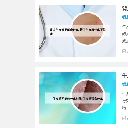
背
银
牛
的
或
阅读
牛
银
牛
接
物
阅读