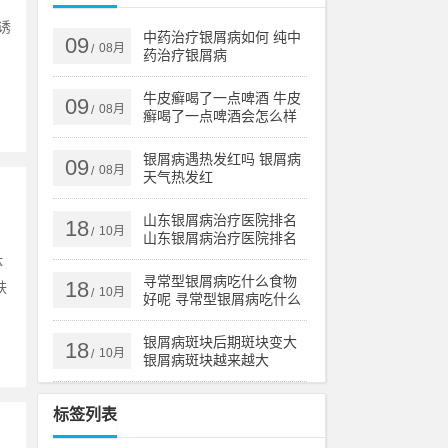
诱
中药治疗银屑病如何 纯中
09
08月
/
，
药治疗银屑病
牛皮癣喝了一点啤酒 牛皮
09
08月
/
癣喝了一点啤酒会怎么样
银屑病遇热发红吗 银屑病
09
08月
/
天气热发红
山东银屑病治疗医院排名
18
10月
/
山东银屑病治疗医院排名
榜
体
寻常型银屑病吃什么食物
18
肤
10月
/
好呢 寻常型银屑病吃什么
药效果好
银屑病斑块后期斑块变大
18
10月
/
银屑病斑块越来越大
标签列表