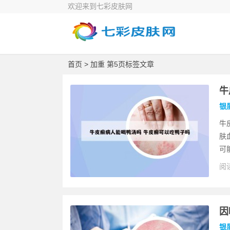
欢迎来到七彩皮肤网
首页
> 加重 第5页标签文章
牛
银
牛
肤
可
阅读
因
银