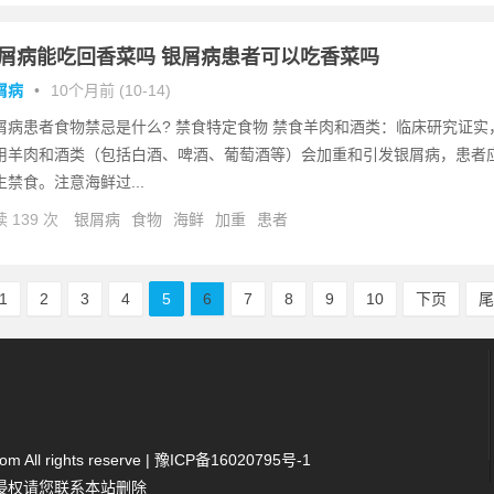
屑病能吃回香菜吗 银屑病患者可以吃香菜吗
屑病
•
10个月前 (10-14)
屑病患者食物禁忌是什么? 禁食特定食物 禁食羊肉和酒类：临床研究证实
用羊肉和酒类（包括白酒、啤酒、葡萄酒等）会加重和引发银屑病，患者
生禁食。注意海鲜过...
 139 次
银屑病
食物
海鲜
加重
患者
1
2
3
4
5
6
7
8
9
10
下页
 All rights reserve |
豫ICP备16020795号-1
侵权请您联系本站删除