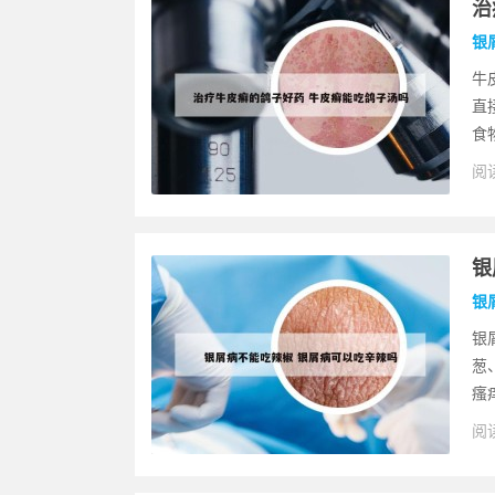
治
银
牛
直
食
阅读
银
银
银
葱
瘙
阅读