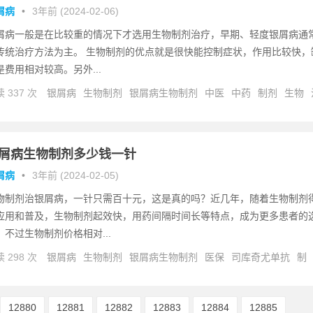
屑病
•
3年前 (2024-02-06)
屑病一般是在比较重的情况下才选用生物制剂治疗，早期、轻度银屑病通
传统治疗方法为主。 生物制剂的优点就是很快能控制症状，作用比较快，
是费用相对较高。另外...
 337 次
银屑病
生物制剂
银屑病生物制剂
中医
中药
制剂
生物
屑病生物制剂多少钱一针
屑病
•
3年前 (2024-02-05)
物制剂治银屑病，一针只需百十元，这是真的吗？近几年，随着生物制剂
应用和普及，生物制剂起效快，用药间隔时间长等特点，成为更多患者的
。不过生物制剂价格相对...
 298 次
银屑病
生物制剂
银屑病生物制剂
医保
司库奇尤单抗
制
生物
患者
12880
12881
12882
12883
12884
12885