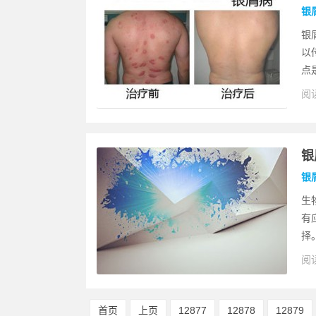
银
银
以
点
阅读
疗
银
银
生
有
择
阅读
剂
首页
上页
12877
12878
12879