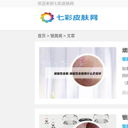
欢迎来到七彩皮肤网
首页
>
银屑病
> 文章
顽
银
如
同
（
阅读
银
银