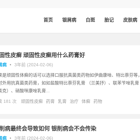
首页
银屑病
白斑
胎记
皮肤病
固性皮癣 顽固性皮癣用什么药膏好
屑病
•
3年前 (2024-02-06)
果是顽固性体癣的话可以选择口服抗真菌类药物如伊曲康唑、特比萘芬等
时外用抗真菌类药膏，如如盐酸特比萘芬乳膏 （兰美抒）、联苯苄唑乳膏
美克）、硝酸咪康唑乳膏...
 181 次
顽固性皮癣
药膏
乳膏
治疗
体癣
药物
削病最终会导致如何 银削病会不会传染
屑病
•
3年前 (2024-02-06)