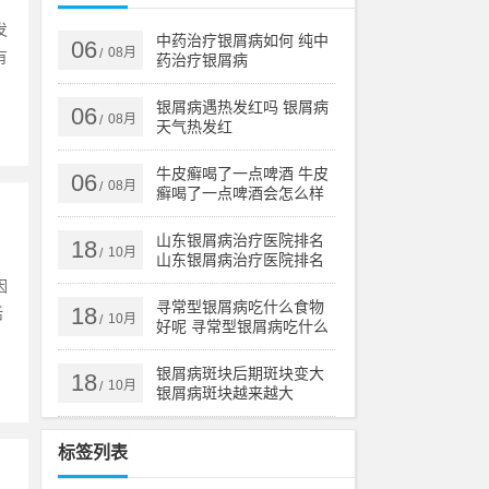
发
中药治疗银屑病如何 纯中
06
08月
/
有
药治疗银屑病
银屑病遇热发红吗 银屑病
06
08月
/
天气热发红
牛皮癣喝了一点啤酒 牛皮
06
08月
/
癣喝了一点啤酒会怎么样
山东银屑病治疗医院排名
18
10月
/
山东银屑病治疗医院排名
榜
因
寻常型银屑病吃什么食物
18
活
10月
/
好呢 寻常型银屑病吃什么
药效果好
银屑病斑块后期斑块变大
18
10月
/
银屑病斑块越来越大
标签列表