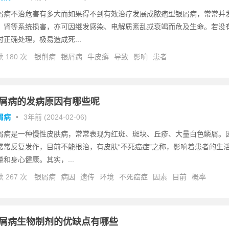
屑病不治危害有多大而如果得不到有效治疗发展成脓疱型银屑病，常常并
、肾等系统损害，亦可因继发感染、电解质紊乱或衰竭而危及生命。若没
时正确处理，极易造成死...
 180 次
银削病
银屑病
牛皮癣
导致
影响
患者
屑病的发病原因有哪些呢
屑病
•
3年前 (2024-02-06)
屑病是一种慢性皮肤病，常常表现为红斑、斑块、丘疹、大量白色鳞屑。
常常反复发作，目前不能根治，有皮肤“不死癌症”之称，影响着患者的生
量和身心健康。其实，...
 267 次
银屑病
病因
遗传
环境
不死癌症
因素
目前
概率
屑病生物制剂的优缺点有哪些