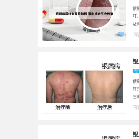
银
肝
及
阅读
银
银
银
其
质
阅读
银