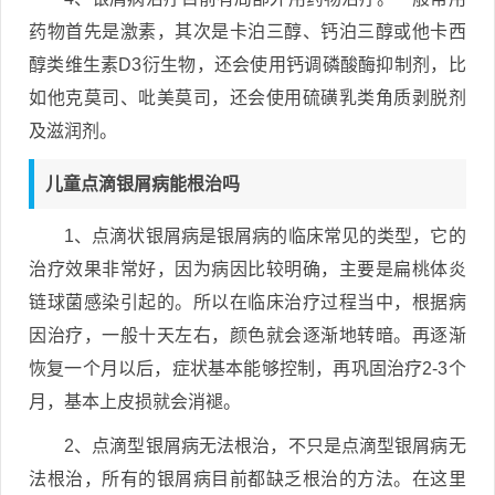
药物首先是激素，其次是卡泊三醇、钙泊三醇或他卡西
醇类维生素D3衍生物，还会使用钙调磷酸酶抑制剂，比
如他克莫司、吡美莫司，还会使用硫磺乳类角质剥脱剂
及滋润剂。
儿童点滴银屑病能根治吗
1、点滴状银屑病是银屑病的临床常见的类型，它的
治疗效果非常好，因为病因比较明确，主要是扁桃体炎
链球菌感染引起的。所以在临床治疗过程当中，根据病
因治疗，一般十天左右，颜色就会逐渐地转暗。再逐渐
恢复一个月以后，症状基本能够控制，再巩固治疗2-3个
月，基本上皮损就会消褪。
2、点滴型银屑病无法根治，不只是点滴型银屑病无
法根治，所有的银屑病目前都缺乏根治的方法。在这里