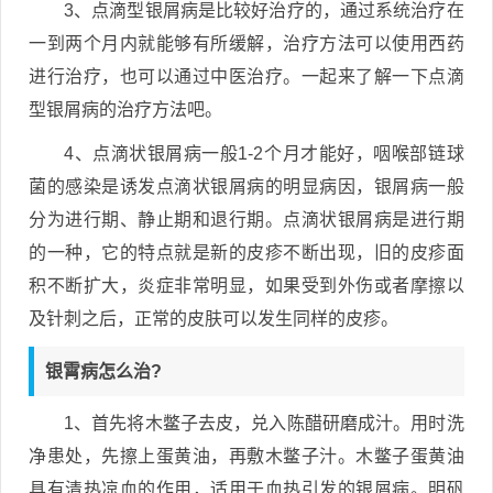
3、点滴型银屑病是比较好治疗的，通过系统治疗在
一到两个月内就能够有所缓解，治疗方法可以使用西药
进行治疗，也可以通过中医治疗。一起来了解一下点滴
型银屑病的治疗方法吧。
4、点滴状银屑病一般1-2个月才能好，咽喉部链球
菌的感染是诱发点滴状银屑病的明显病因，银屑病一般
分为进行期、静止期和退行期。点滴状银屑病是进行期
的一种，它的特点就是新的皮疹不断出现，旧的皮疹面
积不断扩大，炎症非常明显，如果受到外伤或者摩擦以
及针刺之后，正常的皮肤可以发生同样的皮疹。
银霄病怎么治?
1、首先将木鳖子去皮，兑入陈醋研磨成汁。用时洗
净患处，先擦上蛋黄油，再敷木鳖子汁。木鳖子蛋黄油
具有清热凉血的作用，适用于血热引发的银屑病。明矾