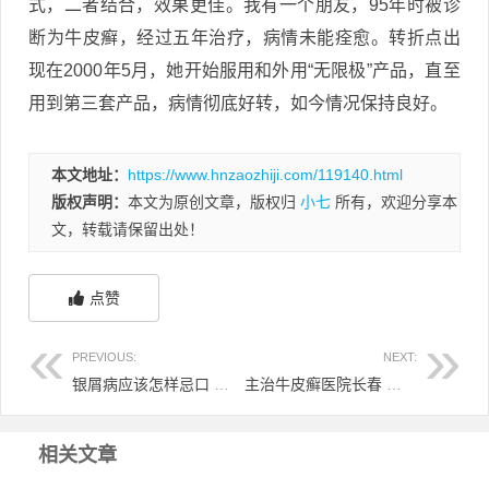
式，二者结合，效果更佳。我有一个朋友，95年时被诊
断为牛皮癣，经过五年治疗，病情未能痊愈。转折点出
现在2000年5月，她开始服用和外用“无限极”产品，直至
用到第三套产品，病情彻底好转，如今情况保持良好。
本文地址：
https://www.hnzaozhiji.com/119140.html
版权声明：
本文为原创文章，版权归
小七
所有，欢迎分享本
文，转载请保留出处！
点赞
PREVIOUS:
NEXT:
银屑病应该怎样忌口 银屑病怎么忌口
主治牛皮癣医院长春 长春专治银屑病医院哪个好
相关文章