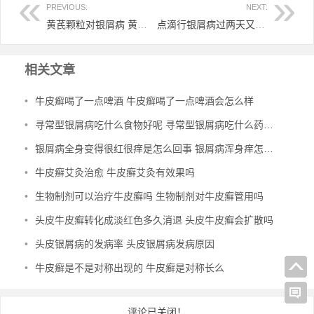
PREVIOUS:
NEXT:
黄芪颗粒对银屑病 黄芪治疗银屑最好的
点滴行银屑病过两天又红了 点滴银屑病好了两天又红了怎么回事
相关文章
•
牛皮癣喝了一点啤酒 牛皮癣喝了一点啤酒会怎么样
•
寻常型银屑病吃什么食物好呢 寻常型银屑病吃什么药效果好
•
银屑病全身变得很红很痒是怎么回事 银屑病浑身痒怎么办
•
牛皮癣艾灸治愈 牛皮癣艾灸有效果吗
•
生物制剂可以治疗牛皮癣吗 生物制剂对牛皮癣管用吗
•
头皮牛皮癣转化成淡红色多久消退 头皮牛皮癣会扩散吗
•
头皮银屑病的发病率 头皮银屑病发病原因
•
牛皮癣是不是对称出现的 牛皮癣是对称长么
评论已关闭！