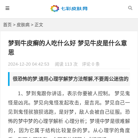
首页
>
皮肤病
> 正文
梦到牛皮癣的人吃什么好 梦见牛皮是什么意
思
2024-12-20 04:42:53
阅读 113 次
评论 0 条
很恐怖的梦,请用心理学解梦方法帮解,不要周公迷信的
1、梦到鬼跟你讲话，表示你要被人控制。 梦见鬼
怪是凶兆。梦见向鬼怪发起攻击，是吉兆。梦见自己一
见到鬼怪就狼狈逃跑，是好梦，敌人会被自己征服。恐
怖的梦中梦的心理学解析 心理分析；梦境中梦是很难解
的，因为它属于结构比较复杂的梦。从心理学的角度