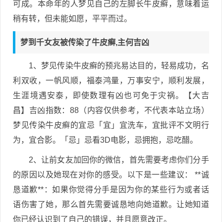
可成。本命年的人梦见自己的左脚长牛皮癣，意味着运
稍有转，但未能如愿，平平而过。
梦到千女友被传染了牛皮癣,主何吉凶
1、梦见传染牛皮癣的预兆易达目的，轻易成功，名
利双收，一帆风顺，福泰鸿量，万事安宁，顺利发展，
生涯境遇安泰，即使数理有凶也可免于灾祸。【大吉
昌】吉凶指数：88（内容仅供参考，不代表本站立场）
梦见传染牛皮癣的宜忌「宜」宜洗车，宜批评不文明行
为，宜合影。「忌」忌看3D电影，忌拥抱，忌吃醋。
2、让前女友加回你的微信，首先需要考虑你们分手
的原因以及她现在对你的感受。以下是一些建议： **诚
恳道歉**：如果你觉得分手是因为你的某些行为或者话
语伤害了她，那么首先需要诚恳地向她道歉。让她知道
你已经认识到了自己的错误，并且愿意改正。