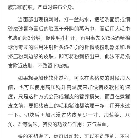
腹部和前肢，严重时遍布全身。
当面部出现粉刺时，打一盆热水，把经洗面奶或细
砂磨砂膏净面后的脸置于升腾的蒸汽中，而后用大毛巾
包裹面部3分钟，促使毛孔打开，再用事先以75%酒精棉
球消毒过的医用注射针头(5-7号)的针帽或粉刺器柔和地
挤压粉刺边缘的皮肤，即可将粉刺挤出来。此法不易损
害附近皮肤，不致留下疤痕。
如果想要加速软化过程，可以在煮猪皮的时候加入
醋，也可以使用高压锅升高温度来加快猪皮软化的速
度，只是这种方式会形成猪皮的营养损失。而且在煮猪
皮之前，要把猪皮上的毛和猪油都清理干净，用开水过
一下。切块后再加水漫过猪皮至少一寸，加葱姜、八
角、盐等调味。猪皮的功效与作用：养气益血。
多的不想说了，你可以加我，可以不选我的，不过