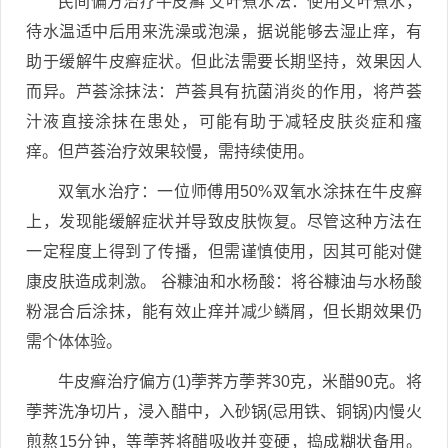
民间偏方治疗牛皮癣 艾叶煮水法：使用艾叶煮水，
待水温适中后用来洗澡或泡澡，据说能够去湿止痒，有
助于缓解牛皮癣症状。但此法需要长期坚持，效果因人
而异。芦荟涂抹法：芦荟具有抗菌消炎的作用，将芦荟
汁液直接涂抹在患处，可能有助于减轻皮肤炎症和瘙
痒。但芦荟治疗效果较慢，需持续使用。
双氧水治疗：一位师傅用50%双氧水涂抹在牛皮癣
上，发现能缓解症状并导致皮肤恢复。尽管这种方法在
一定程度上得到了传播，但需谨慎使用，因其可能对健
康皮肤造成刺激。 谷糠油和水杨酸：将谷糠油与水杨酸
粉混合后涂抹，能有效止痒并减少鳞屑，但长期效果仍
需个体体验。
牛皮癣治疗偏方(1)荸荠方荸荠30克，米醋90克。将
荸荠洗净切片，浸入醋中，入砂锅(忌用铁、铜锅)内慢火
煎熬15分钟，等荸荠将醋吸收并变硬，捣成糊状备用。