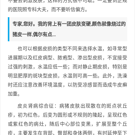
不要去刺激皮肤，这样的方式很不可取。一定要到正规
的医院照专科大夫，而不要听信偏方。
专家,您好。我的背上有一团皮肤变硬,颜色就像烧过的
猪皮一样,偶尔有点...
也可以根据皮损的类型不同来选择水温，如寻常型
进展期以及红皮病型、脓疱型、渗出型皮损，不宜接受
过强的刺激，水温应低一些；而对静止期皮损，特别是
明显肥厚的斑块型皮损，水温则可高一些。此外，洗澡
时还应注意改善环境温度，以防受凉感冒而造成牛皮癣
加重。
皮炎肾病综合征：病猪皮肤出现散在的斑点状丘
疹，初为红色，后变为圆形或不规则的隆起，呈现红色
或紫红色的病灶，随后中心部位变黑，扩展至整个丘
疹，主要发生在背部、臀部和身体两侧，有时延伸至下