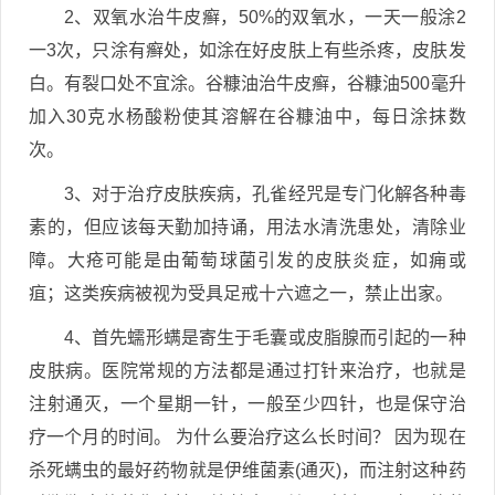
2、双氧水治牛皮癣，50%的双氧水，一天一般涂2
一3次，只涂有癣处，如涂在好皮肤上有些杀疼，皮肤发
白。有裂口处不宜涂。谷糠油治牛皮癣，谷糠油500毫升
加入30克水杨酸粉使其溶解在谷糠油中，每日涂抹数
次。
3、对于治疗皮肤疾病，孔雀经咒是专门化解各种毒
素的，但应该每天勤加持诵，用法水清洗患处，清除业
障。大疮可能是由葡萄球菌引发的皮肤炎症，如痈或
疽；这类疾病被视为受具足戒十六遮之一，禁止出家。
4、首先蠕形螨是寄生于毛囊或皮脂腺而引起的一种
皮肤病。医院常规的方法都是通过打针来治疗，也就是
注射通灭，一个星期一针，一般至少四针，也是保守治
疗一个月的时间。 为什么要治疗这么长时间？ 因为现在
杀死螨虫的最好药物就是伊维菌素(通灭)，而注射这种药