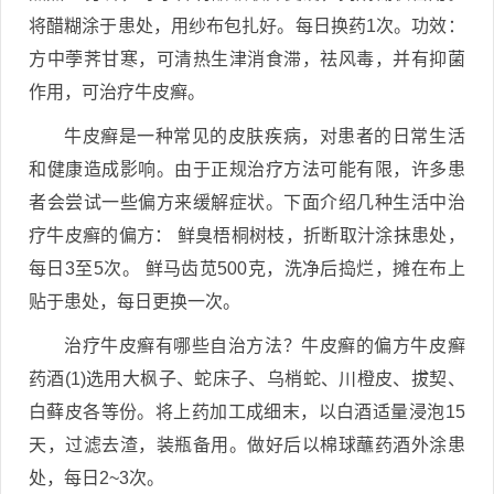
将醋糊涂于患处，用纱布包扎好。每日换药1次。功效：
方中荸荠甘寒，可清热生津消食滞，祛风毒，并有抑菌
作用，可治疗牛皮癣。
牛皮癣是一种常见的皮肤疾病，对患者的日常生活
和健康造成影响。由于正规治疗方法可能有限，许多患
者会尝试一些偏方来缓解症状。下面介绍几种生活中治
疗牛皮癣的偏方： 鲜臭梧桐树枝，折断取汁涂抹患处，
每日3至5次。 鲜马齿苋500克，洗净后捣烂，摊在布上
贴于患处，每日更换一次。
治疗牛皮癣有哪些自治方法？牛皮癣的偏方牛皮癣
药酒(1)选用大枫子、蛇床子、乌梢蛇、川橙皮、拔契、
白藓皮各等份。将上药加工成细末，以白酒适量浸泡15
天，过滤去渣，装瓶备用。做好后以棉球蘸药酒外涂患
处，每日2~3次。