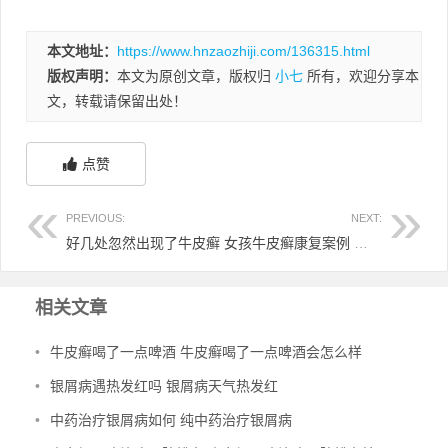
本文地址：
https://www.hnzaozhiji.com/136315.html
版权声明：
本文为原创文章，版权归
小七
所有，欢迎分享本
文，转载请保留出处！
点赞
PREVIOUS:
NEXT:
好几处忽然出现了牛皮癣
女孩牛皮癣康复案例 牛皮肤癣女的会遗传孩子吗
相关文章
•
牛皮癣喝了一点啤酒 牛皮癣喝了一点啤酒会怎么样
•
银屑病遇热发红吗 银屑病天气热发红
•
中药治疗银屑病如何 纯中药治疗银屑病