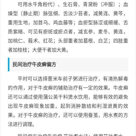
可用水牛角粉代〕、生石膏、青黛粉〔冲服〕；血
燥型〔静止期〕脉弦细、舌淡少苔者，减黄连、黄芩，
重用生地，加首乌、鸡血藤等；血瘀型脉涩或细缓、舌
质紫暗、可见有瘀斑或瘀点者，减玄参、麦冬、黄连，
加桃仁、莪术、红花；头部重者加葛根、白芷；四肢重
者加桂枝；大便干者加大黄。
民间治疗牛皮癣偏方
平时可以选择薏米车前子粥进行治疗，有清热解毒
的作用，对于牛皮癣的辅助治疗有一定的效果。牛皮癣
还可以通过使用蒲公英干料煲水饮用，能够有效的避免
出现牛皮癣现象加重，起到消肿散结和利湿退黄的效
果。对于牛皮癣的治疗，还可以使用蚕茧，用水煮的方
法进行调理。