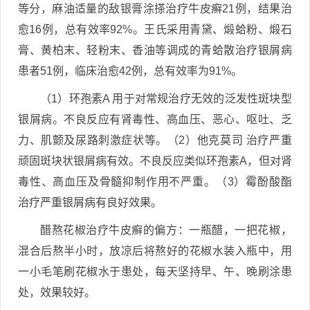
等分，麻油适量的敌银膏涂搽治疗牛皮癣21例，结果治
愈16例，总有效率92%。王氏采用青黛、煅蛤粉、煅石
膏、黄柏末、轻粉末、香油等调成的青蛤散治疗银屑病
患者51例，临床治愈42例，总有效率为91%。
（1）环孢素A 用于对常规治疗无效的泛发性斑块型
银屑病。不良反应有肾毒性、高血压、恶心、呕吐、乏
力、肌颤及尿路刺激症状等。（2）他克莫司 治疗严重
顽固斑块状银屑病有效。不良反应类似环孢素A，但对肾
毒性、高血压及骨髓抑制作用不严重。（3）霉酚酸酯
治疗严重银屑病有良好效果。
醋熬花椒治疗牛皮癣的偏方：一瓶醋，一把花椒，
混合后熬半小时，放凉后将熬好的花椒水装入瓶中，用
一小毛笔刷花椒水于患处，每天坚持早、午、晚刷涂患
处，效果较好。