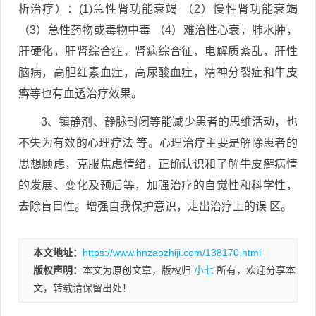
析治疗）：(1)急性肾功能衰竭 （2）慢性肾功能衰竭
（3）急性药物或毒物中毒 （4）难治性心衰，肺水肿，
肝硬化，肝肾综合症，肾病综合征，电解质紊乱，肝性
脑病，高胆红素血症，高尿酸血症，精神分裂症和牛皮
癣等也有血透治疗效果。
3、镇静剂、静脉封闭等能减少患者的思维活动，也
不失为有效的心理疗法 等。心理治疗主要是解除患者的
思想顾虑，克服焦虑情绪，正确认识和了解牛皮癣病情
的发展、变化及预后等，加强治疗的自觉性和科学性，
去除盲目性。增强自我保护意识，走出治疗上的误 区。
本文地址：
https://www.hnzaozhiji.com/138170.html
版权声明：
本文为原创文章，版权归
小七
所有，欢迎分享本
文，转载请保留出处！