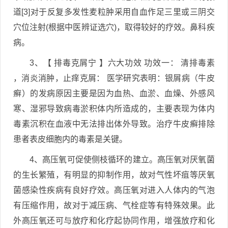
道[3]对于反复多发性麦粒肿采用自血作足三里或三阴交
穴位注射(根据中医辨证选穴)，取得较好的疗效。鼻科疾
病。
3、【 排毒克屑宁 】六大功效 功效一： 清排毒素
，消炎消肿，止痒克屑： 医学研究表明：银屑病（牛皮
癣）的发病原因主要是因为血热、血淤、血燥、外感风
寒、湿邪导致病毒淤积体内所造成的，主要表现为体内
毒素沉积在血液中无法排出体外导致。治疗牛皮癣排除
患者表皮细胞内的毒素是关键。
4、高压氧可促使侧枝循环的建立。高压氧对厌氧菌
的生长繁殖，有明显的抑制作用，故对气性坏疽等厌氧
菌感染性疾病有良好疗效。高压氧对进入人体内的气泡
有压缩作用，故对于减压病、气栓症等有特殊效果。此
外高压氧还可与放疗和化疗起协同作用，增强放疗和化