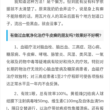
我知道这种方法！是个偏方。但到底有没有科学依
据就不太清楚了。原来我奶奶会弄这个，说是身上有癣
不能除根的话，用瓦片在人的耳朵后面有个地方划道口
子，流出一些黑血，就会没事了。
有做过血氧净化治疗牛皮癣的朋友吗?效果好不好啊?
1、血磁疗法对脑血栓、脑出血、三高症、冠心病、
糖尿病、牛皮癣、哮喘、脉管炎、风湿、类风湿、一氧
化碳及药物中毒等疑难病有较好和持久的疗效。特别对
长期药物治疗无效的心脑血管病及糖尿病患者，血磁疗
法疗效独特；对三高症患者1至2个疗程即可使各项指标
达正常水平且一年内不会反弹。
2、有效1眼，总有效率100%。黄祖烽[2]给病人球
结膜下注射病毒唑50mg、维生素C100mg及自体血清5m
l，隔日交替进行，以治疗带状疱疹性角膜溃疡。还有报