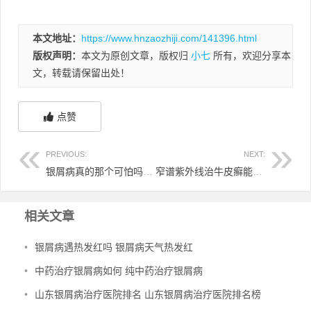
本文地址：
https://www.hnzaozhiji.com/141396.html
版权声明：
本文为原创文章，版权归
小七
所有，欢迎分享本
文，转载请保留出处！
点赞
PREVIOUS:
NEXT:
银屑病真的那个可怕吗 银屑病没有你想象的那么可怕
窄谱紫外线治牛皮癣能洗澡嘛 窄谱紫外线治疗后可以洗澡吗
相关文章
•
银屑病遇热发红吗 银屑病天气热发红
•
中药治疗银屑病如何 纯中药治疗银屑病
•
山东银屑病治疗医院排名 山东银屑病治疗医院排名榜