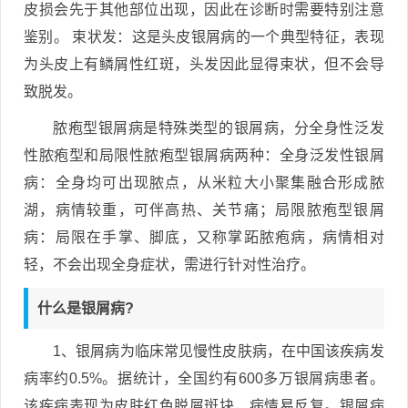
皮损会先于其他部位出现，因此在诊断时需要特别注意
鉴别。 束状发：这是头皮银屑病的一个典型特征，表现
为头皮上有鳞屑性红斑，头发因此显得束状，但不会导
致脱发。
脓疱型银屑病是特殊类型的银屑病，分全身性泛发
性脓疱型和局限性脓疱型银屑病两种：全身泛发性银屑
病：全身均可出现脓点，从米粒大小聚集融合形成脓
湖，病情较重，可伴高热、关节痛；局限脓疱型银屑
病：局限在手掌、脚底，又称掌跖脓疱病，病情相对
轻，不会出现全身症状，需进行针对性治疗。
什么是银屑病?
1、银屑病为临床常见慢性皮肤病，在中国该疾病发
病率约0.5%。据统计，全国约有600多万银屑病患者。
该疾病表现为皮肤红色脱屑斑块，病情易反复。银屑病