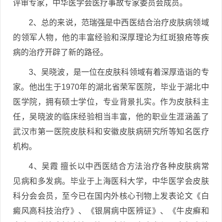
评审专家，中华医学会医疗事故专家委员会成员。
2、总的来说，范瑞强是中西医结合治疗皮肤病领域
的领军人物，他的丰富经验和深厚理论为红斑狼疮等疾
病的治疗开辟了新的路径。
3、吴晓波，是一位在皮肤科领域有着深厚造诣的专
家。他出生于1970年的湖北省荣军医院，毕业于湖北中
医学院，拥有硕士学位，专业背景扎实。作为皮肤科主
任，吴晓波的临床经验相当丰富，他的职业生涯涵盖了
武汉市第一医院皮肤科和安徽皮肤病研究所等知名医疗
机构。
4、吴霞 擅长以中西医结合方法治疗各种皮肤病常
见病和多发病。毕业于上海医科大学，中华医学会皮肤
科分会会员，至今已在国内外核心刊物上发表论文《白
癜风高科技治疗》、《银屑病中医辨证》、《牛皮癣和