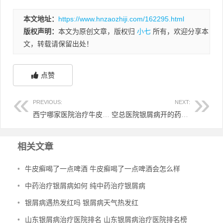
本文地址：
https://www.hnzaozhiji.com/162295.html
版权声明：
本文为原创文章，版权归
小七
所有，欢迎分享本
文，转载请保留出处！
点赞
PREVIOUS:
NEXT:
西宁哪家医院治疗牛皮癣最好 西宁市皮肤病专科医院哪家好
空总医院银屑病开的药 空军总医院皮肤科银屑病用药自制
相关文章
•
牛皮癣喝了一点啤酒 牛皮癣喝了一点啤酒会怎么样
•
中药治疗银屑病如何 纯中药治疗银屑病
•
银屑病遇热发红吗 银屑病天气热发红
•
山东银屑病治疗医院排名 山东银屑病治疗医院排名榜