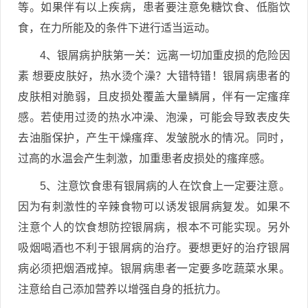
等。如果伴有以上疾病，患者要注意免糖饮食、低脂饮
食，在力所能及的条件下进行适当运动。
4、银屑病护肤第一关：远离一切加重皮损的危险因
素 想要皮肤好，热水烫个澡？大错特错！银屑病患者的
皮肤相对脆弱，且皮损处覆盖大量鳞屑，伴有一定瘙痒
感。若使用过烫的热水冲澡、泡澡，可能会导致表皮失
去油脂保护，产生干燥瘙痒、发皱脱水的情况。同时，
过高的水温会产生刺激，加重患者皮损处的瘙痒感。
5、注意饮食患有银屑病的人在饮食上一定要注意。
因为有刺激性的辛辣食物可以诱发银屑病复发。如果不
注意个人的饮食想防控银屑病，根本不可能实现。另外
吸烟喝酒也不利于银屑病的治疗。要想更好的治疗银屑
病必须把烟酒戒掉。银屑病患者一定要多吃蔬菜水果。
注意给自己添加营养以增强自身的抵抗力。