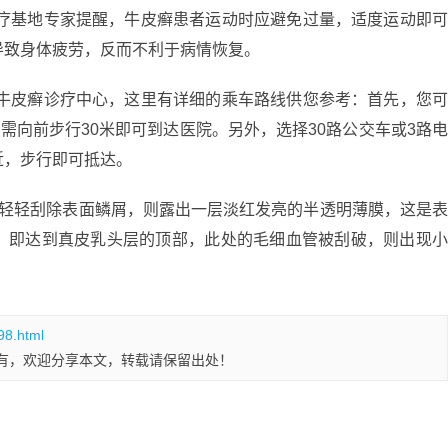
治疗基地专家提醒，牛皮癣患者运动时应避免过量，适度运动即
导致身体疲劳，反而不利于病情恢复。
院牛皮癣诊疗中心，这里有详细的乘车路线供您参考：首先，您
需向前步行30米即可到达医院。另外，选择30路公交车或3路
近，步行即可抵达。
。轻轻刮除表面鳞屑，则露出一层淡红发亮的半透明薄膜，这是
，即达到真皮乳头层的顶部，此处的毛细血管被刮破，则出现
98.html
有，欢迎分享本文，转载请保留出处！