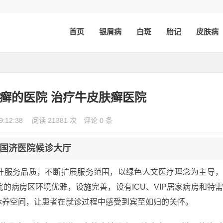
首页
银屑病
白斑
胎记
皮肤病
癣的医院 治疗牛皮肤癣医院
9:12:38
阅读 21381 次
评论 0 条
国济医院候诊大厅
升服务品质，不断扩展服务范围，以绿色人文医疗理念为主导
的病房区环境优雅，设施完善，设有ICU、VIP居家病房和特
休养空间，让患者在就诊过程中感受到宾至如归的关怀。