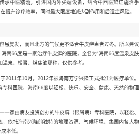
传承中医精髓，引进国内外尖端设备，结合中西医辩证施治
，旨在提升诊疗效率，同时最大限度地减少副作用和后遗症风险。
更容易复发，而且北方的气候更不适合牛皮癣患者过冬。所以建
海南66度是一家治疗牛皮癣的医院，全名为“海南66度温泉皮
如温泉、松膏、煤焦油那种，仅供参考。
于2011年10月，2012年被海南万宁兴隆正式批准为医疗单位
癣专科医院，海南66度以轻松、快乐、安全、健康、天然的物
唯一一家由病友投资创办的牛皮癣（银屑病）专科医院，以轻松
色，依托海南兴隆的独特的地理资源、气候环境、集国内各大
合成本低。