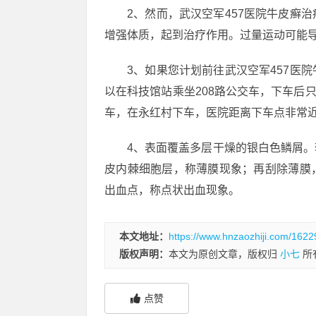
2、然而，武汉空军457医院牛皮癣
增强体质，起到治疗作用。过量运动可能
3、如果您计划前往武汉空军457医
以在科技馆站乘坐208路公交车，下车后只
车，在永红村下车，医院距离下车点非常
4、表面覆盖多层干燥的银白色鳞屑
皮内棘细胞层，称薄膜现象；再刮除薄膜
出血点，称点状出血现象。
本文地址：
https://www.hnzaozhiji.com/1622
版权声明：
本文为原创文章，版权归
小七
所
点赞