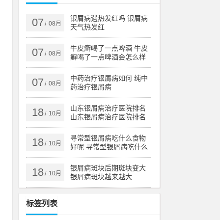
手
银屑病遇热发红吗 银屑病
07
08月
/
天气热发红
牛皮癣喝了一点啤酒 牛皮
07
08月
/
癣喝了一点啤酒会怎么样
议
中药治疗银屑病如何 纯中
07
08月
肤
/
药治疗银屑病
山东银屑病治疗医院排名
18
10月
/
山东银屑病治疗医院排名
。
榜
寻常型银屑病吃什么食物
理
18
10月
/
好呢 寻常型银屑病吃什么
药效果好
银屑病斑块后期斑块变大
18
10月
/
银屑病斑块越来越大
、
物
标签列表