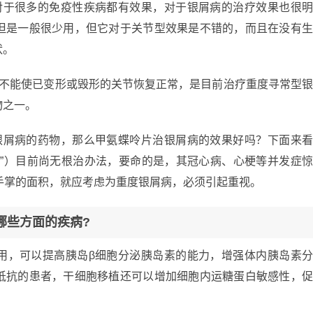
对于很多的免疫性疾病都有效果，对于银屑病的治疗效果也很
但是一般很少用，但它对于关节型效果是不错的，而且在没有
状。
但不能使已变形或毁形的关节恢复正常，是目前治疗重度寻常型
物之一。
银屑病的药物，那么甲氨蝶呤片治银屑病的效果好吗？下面来
癣”）目前尚无根治办法，要命的是，其冠心病、心梗等并发症
手掌的面积，就应考虑为重度银屑病，必须引起重视。
哪些方面的疾病?
用，可以提高胰岛β细胞分泌胰岛素的能力，增强体内胰岛素
抵抗的患者，干细胞移植还可以增加细胞内运糖蛋白敏感性，