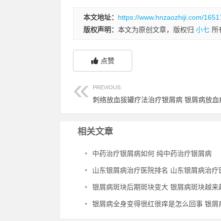
本文地址：
https://www.hnzaozhiji.com/1651
版权声明：
本文为原创文章，版权归
小七
所
点赞
PREVIOUS:
刺络放血拔罐疗法治疗银屑病 银屑病放血
相关文章
•
中药治疗银屑病如何 纯中药治疗银屑病
•
山东银屑病治疗医院排名 山东银屑病治疗医院排
•
银屑病斑块后期斑块变大 银屑病斑块越来
•
银屑病全身变得很红很痒是怎么回事 银屑病浑身痒