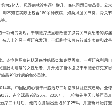
计约为2亿人，风湿病就诊率逐年攀升，临床问题日益凸显。公
，却不知它实际上包含180余种疾病，如类风湿关节炎、骨关
疮等。
的一项研究发现，干细胞疗法显着改善了膝骨关节炎患者的疼
》杂志上的另一项研究发现，干细胞疗法可有效减少炎症和改
效。炎症性肠病包括溃疡性结肠炎和克罗恩病。一项研究利用
发直肠阴道瘘的女性患者，并开始了自体脂肪干细胞治疗克罗
胃癌患者化疗后的免疫重建。
014年，中国区的心衰干细胞治疗三项临床试验正式启动。全
91万，占全球患者的26%。2016年，卡拉特先生因心脏严重
治疗三个月后，他的心脏输出量增加了25%，并重新开始打