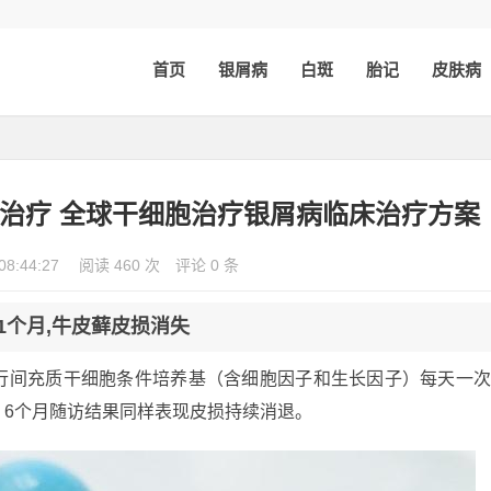
首页
银屑病
白斑
胎记
皮肤病
治疗 全球干细胞治疗银屑病临床治疗方案
08:44:27
阅读 460 次
评论 0 条
1个月,牛皮藓皮损消失
行间充质干细胞条件培养基（含细胞因子和生长因子）每天一
，6个月随访结果同样表现皮损持续消退。