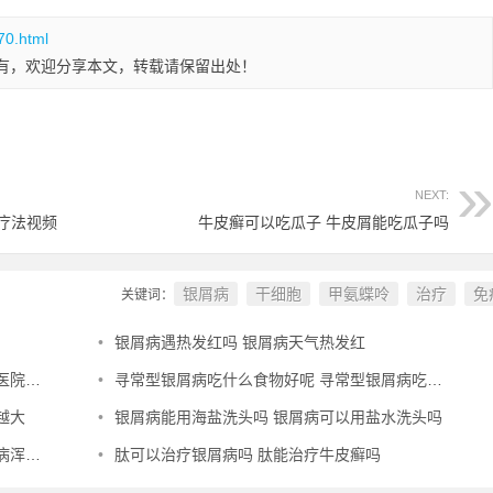
70.html
有，欢迎分享本文，转载请保留出处！
NEXT:
疗法视频
牛皮癣可以吃瓜子 牛皮屑能吃瓜子吗
银屑病
干细胞
甲氨蝶呤
治疗
免
关键词：
•
银屑病遇热发红吗 银屑病天气热发红
名榜
•
寻常型银屑病吃什么食物好呢 寻常型银屑病吃什么药效果好
越大
•
银屑病能用海盐洗头吗 银屑病可以用盐水洗头吗
怎么办
•
肽可以治疗银屑病吗 肽能治疗牛皮癣吗