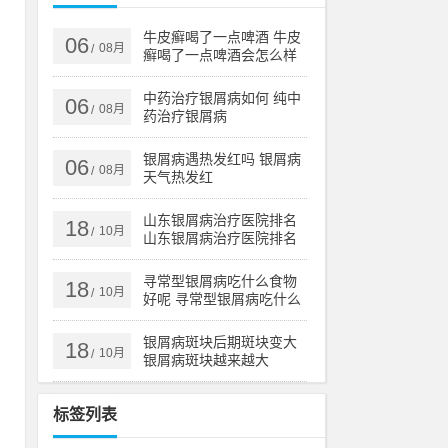
牛皮癣喝了一点啤酒 牛皮
06
08月
/
癣喝了一点啤酒会怎么样
中药治疗银屑病如何 纯中
06
08月
/
药治疗银屑病
银屑病遇热发红吗 银屑病
06
08月
/
天气热发红
山东银屑病治疗医院排名
18
10月
/
山东银屑病治疗医院排名
榜
寻常型银屑病吃什么食物
18
10月
/
好呢 寻常型银屑病吃什么
药效果好
银屑病斑块后期斑块变大
18
10月
/
银屑病斑块越来越大
标签列表